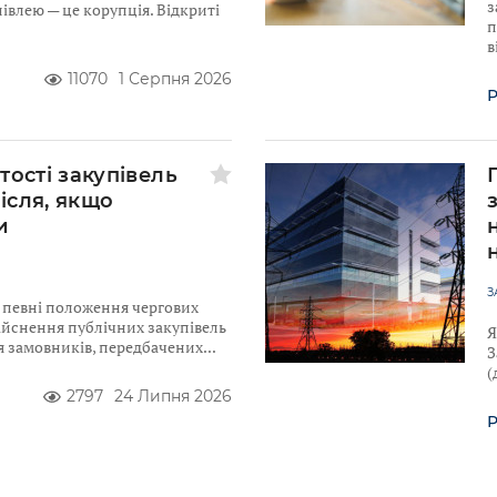
з
івлею — це корупція. Відкриті
п
в
11070
1 Серпня 2026
Р
тості закупівель
після, якщо
и
З
ю певні положення чергових
ійснення публічних закупівель
Я
для замовників, передбачених
З
(
2797
24 Липня 2026
Р