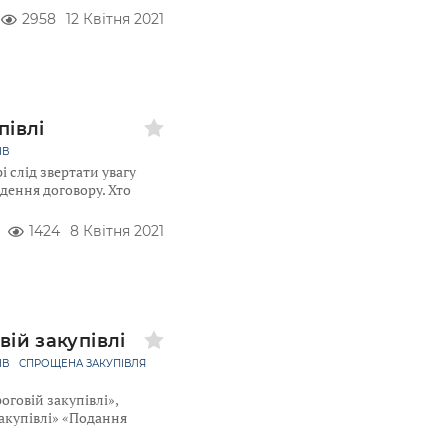
2958
12 Квітня 2021
півлі
ІВ
і слід звертати увагу
дення договору. Хто
1424
8 Квітня 2021
вій закупівлі
ІВ
СПРОЩЕНА ЗАКУПІВЛЯ
оговій закупівлі»,
акупівлі» «Подання