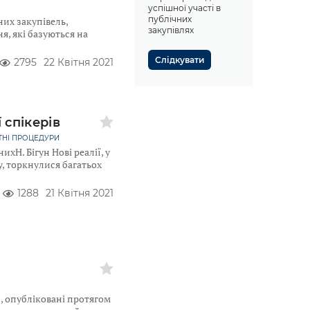
успішної участі в
публічних
их закупівель,
закупівлях
, які базуються на
Слідкувати
2795
22 Квітня 2021
 спікерів
ТНІ ПРОЦЕДУРИ
хН. Бігун Нові реалії, у
у, торкнулися багатьох
1288
21 Квітня 2021
, опубліковані протягом