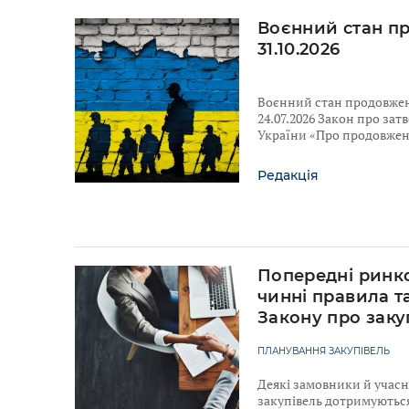
Воєнний стан п
31.10.2026
Воєнний стан продовжено
24.07.2026 Закон про за
України «Про продовженн
Редакція
Попередні ринко
чинні правила т
Закону про заку
ПЛАНУВАННЯ ЗАКУПІВЕЛЬ
Деякі замовники й учас
закупівель дотримуютьс