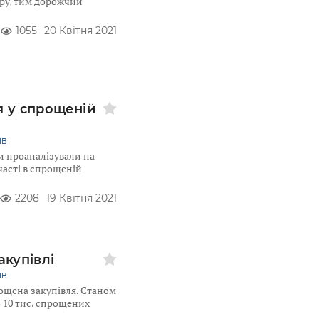
ру, тим дорожчий
1055
20 Квітня 2021
я у спрощеній
ІВ
ми проаналізували на
асті в спрощеній
2208
19 Квітня 2021
акупівлі
ІВ
рощена закупівля. Станом
 10 тис. спрощених