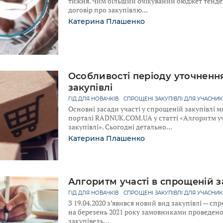
тижня. Чим більший очікуваний бюджет тенде
договір про закупівлю
Катерина Плашенко
Особливості періоду уточненн
закупівлі
ГІД ДЛЯ НОВАЧКІВ
СПРОЩЕНІ ЗАКУПІВЛІ ДЛЯ УЧАСНИК
Основні засади участі у спрощеній закупівлі 
порталі RADNUK.COM.UA у статті «Алгоритм уч
закупівлі». Сьогодні детально
Катерина Плашенко
Алгоритм участі в спрощеній з
ГІД ДЛЯ НОВАЧКІВ
СПРОЩЕНІ ЗАКУПІВЛІ ДЛЯ УЧАСНИК
З 19.04.2020 з’явився новий вид закупівлі — сп
на березень 2021 року замовниками проведено
закупівель