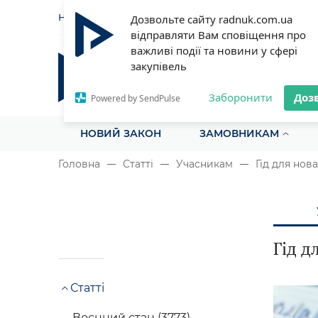
НОВИНИ
СТАТТІ
ІНСТРУ
Дозвольте сайту radnuk.com.ua
відправляти Вам сповіщення про
важливі події та новини у сфері
закупівель
Радник у сфері публічних з
Все для закупівель на одному порталі
Заборонити
Доз
Powered by SendPulse
НОВИЙ ЗАКОН
ЗАМОВНИКАМ
Головна
Статті
Учасникам
Гід для нова
Гід д
Статті
Воєнний стан (3773)