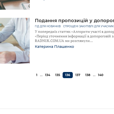
Подання пропозицій у допорог
ГІД ДЛЯ НОВАЧКІВ
СПРОЩЕНІ ЗАКУПІВЛІ ДЛЯ УЧАСНИК
У попередніх статтях «Алгоритм участі в допор
«Період уточнення інформації в допороговій з
RADNUK.COM.UA ми розглянули
Катерина Плашенко
…
…
1
134
135
136
137
138
140