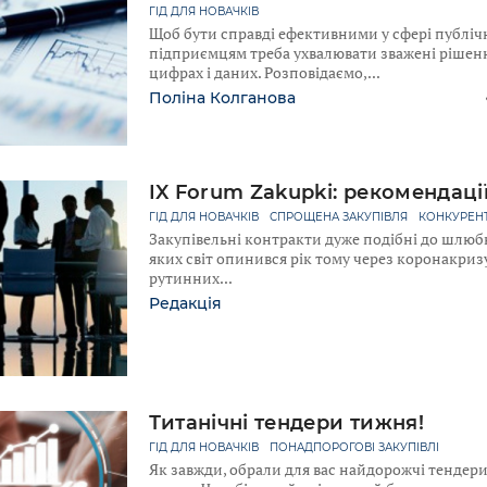
ГІД ДЛЯ НОВАЧКІВ
Щоб бути справді ефективними у сфері публічн
підприємцям треба ухвалювати зважені рішення
цифрах і даних. Розповідаємо,
Поліна Колганова
IX Forum Zakupki: рекомендації
ГІД ДЛЯ НОВАЧКІВ
СПРОЩЕНА ЗАКУПІВЛЯ
КОНКУРЕН
Закупівельні контракти дуже подібні до шлюбни
яких світ опинився рік тому через коронакриз
рутинних
Редакція
Титанічні тендери тижня!
ГІД ДЛЯ НОВАЧКІВ
ПОНАДПОРОГОВІ ЗАКУПІВЛІ
Як завжди, обрали для вас найдорожчі тендери