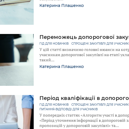
Катерина Плашенко
Переможець допорогової заку
ГІД ДЛЯ НОВАЧКІВ
СПРОЩЕНІ ЗАКУПІВЛІ ДЛЯ УЧАСНИК
У цій статті визначимо головні нюанси на котр
учасникам допорогової закупівлі на етапі укла
такий
Катерина Плашенко
Період кваліфікації в допорого
ГІД ДЛЯ НОВАЧКІВ
СПРОЩЕНІ ЗАКУПІВЛІ ДЛЯ УЧАСНИК
ПИТАННЯ-ВІДПОВІДІ ДЛЯ УЧАСНИКІВ
У попередніх статтях «Алгоритм участі в допор
«Період уточнення інформації в допороговій з
пропозицій у допороговій закупівлі» та