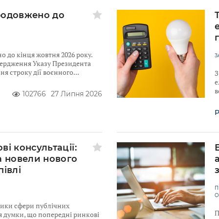
родовжено до
 до кінця жовтня 2026 року.
З
твердження Указу Президента
я строку дії воєнного
З
е
в
102766
27 Липня 2026
Р
ві консультації:
а новели нового
півлі
П
О
ники сфери публічних
П
я думки, що попередні ринкові