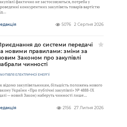
акупівлі фактично не застосовуються, потреба у
роведенні конкурентних закупівель товарів вартістю
ід
едакція
5076
2 Серпня 2026
Приєднання до системи передачі
за новими правилами: зміни за
новим Законом про закупівлі
набрали чинності
АКУПІВЛЯ ЕЛЕКТРИЧНОЇ ЕНЕРГІЇ
к відомо закупівельникам, більшість положень нового
акону України «Про публічні закупівлі» № 4888-IX
далі — новий Закон) наберуть чинності лише
едакція
2156
27 Липня 2026