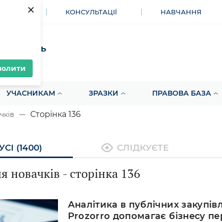
×
МЕНТИ
КОНСУЛЬТАЦІЇ
НАВЧАННЯ
акупівель
волити
УЧАСНИКАМ
ЗРАЗКИ
ПРАВОВА БАЗА
Сторінка 136
чків
УСІ (1400)
СЛІДКУЄТЕ
ля новачків
- сторінка 136
Аналітика в публічних закупівл
Prozorro допомагає бізнесу п