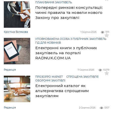
ПЛАНУВАННЯ ЗАКУПІВЕЛЬ
Попередні ринкові консультації:
чинні правила та новели нового
Закону про закупівлі
Крістіна Бєлякова
1 Серпня 2026
11111
УПОВНОВАЖЕНА ОСОБА З ПУБЛІЧНИХ ЗАКУПІВЕЛЬ
ГІД ДЛЯ НОВАЧКІВ
Електронні книги з публічних
закупівель на порталі
RADNUK.COM.UA
Редакція
7 Серпня 2026
10279
ПРОЗОРРО МАРКЕТ
СПРОЩЕНА ЗАКУПІВЛЯ
ОБОРОННІ ЗАКУПІВЛІ
Електронний каталог як
альтернатива спрощеним
закупівлям
Редакція
2 Серпня 2026
5107