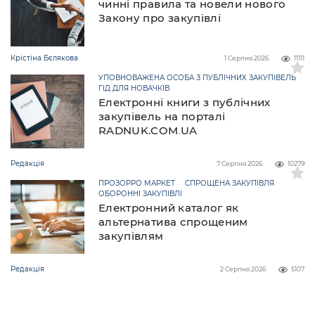
чинні правила та новели нового
Закону про закупівлі
Крістіна Бєлякова
1 Серпня 2026
11111
УПОВНОВАЖЕНА ОСОБА З ПУБЛІЧНИХ ЗАКУПІВЕЛЬ
ГІД ДЛЯ НОВАЧКІВ
Електронні книги з публічних
закупівель на порталі
RADNUK.COM.UA
Редакція
7 Серпня 2026
10279
ПРОЗОРРО МАРКЕТ
СПРОЩЕНА ЗАКУПІВЛЯ
ОБОРОННІ ЗАКУПІВЛІ
Електронний каталог як
альтернатива спрощеним
закупівлям
Редакція
2 Серпня 2026
5107