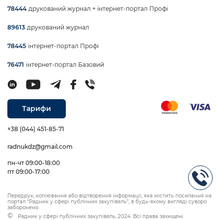
друкований журнал + інтернет-портал Профі
78444
друкований журнал
89613
інтернет-портал Профі
78445
інтернет-портал Базовий
76471
Тарифи
+38 (044) 451-85-71
radnukdz@gmail.com
пн-чт 09:00-18:00
пт 09:00-17:00
Передрук, копіювання або відтворення інформації, яка містить посилання на
портал “Радник у сфері публічних закупівель”, в будь-якому вигляді суворо
заборонено.
Радник у сфері публічних закупівель, 2024. Всі права захищені.