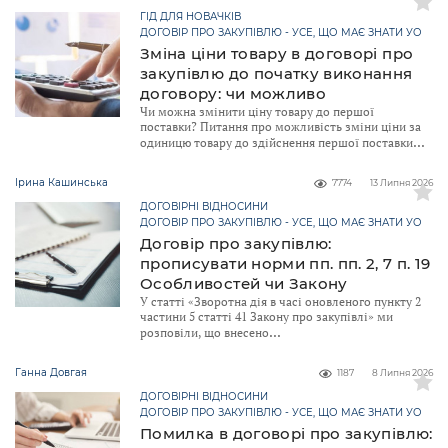
ГІД ДЛЯ НОВАЧКІВ
ДОГОВІР ПРО ЗАКУПІВЛЮ - УСЕ, ЩО МАЄ ЗНАТИ УО
Зміна ціни товару в договорі про
закупівлю до початку виконання
договору: чи можливо
Чи можна змінити ціну товару до першої
поставки? Питання про можливість зміни ціни за
одиницю товару до здійснення першої поставки
Ірина Кашинська
7774
13 Липня 2026
ДОГОВІРНІ ВІДНОСИНИ
ДОГОВІР ПРО ЗАКУПІВЛЮ - УСЕ, ЩО МАЄ ЗНАТИ УО
Договір про закупівлю:
прописувати норми пп. пп. 2, 7 п. 19
Особливостей чи Закону
У статті «Зворотна дія в часі оновленого пункту 2
частини 5 статті 41 Закону про закупівлі» ми
розповіли, що внесено
Ганна Довгая
1187
8 Липня 2026
ДОГОВІРНІ ВІДНОСИНИ
ДОГОВІР ПРО ЗАКУПІВЛЮ - УСЕ, ЩО МАЄ ЗНАТИ УО
Помилка в договорі про закупівлю: