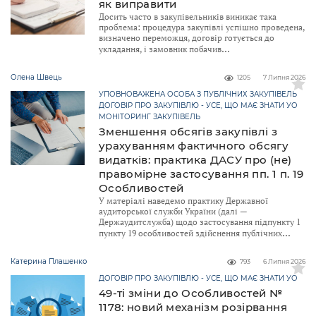
як виправити
Досить часто в закупівельників виникає така
проблема: процедура закупівлі успішно проведена,
визначено переможця, договір готується до
укладання, і замовник побачив
Олена Швець
1205
7 Липня 2026
УПОВНОВАЖЕНА ОСОБА З ПУБЛІЧНИХ ЗАКУПІВЕЛЬ
ДОГОВІР ПРО ЗАКУПІВЛЮ - УСЕ, ЩО МАЄ ЗНАТИ УО
МОНІТОРИНГ ЗАКУПІВЕЛЬ
Зменшення обсягів закупівлі з
урахуванням фактичного обсягу
видатків: практика ДАСУ про (не)
правомірне застосування пп. 1 п. 19
Особливостей
У матеріалі наведемо практику Державної
аудиторської служби України (далі —
Держаудитслужба) щодо застосування підпункту 1
пункту 19 особливостей здійснення публічних
Катерина Плашенко
793
6 Липня 2026
ДОГОВІР ПРО ЗАКУПІВЛЮ - УСЕ, ЩО МАЄ ЗНАТИ УО
49-ті зміни до Особливостей №
1178: новий механізм розірвання