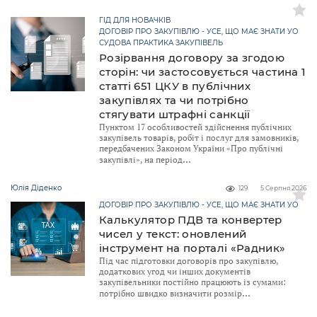
ГІД ДЛЯ НОВАЧКІВ
ДОГОВІР ПРО ЗАКУПІВЛЮ - УСЕ, ЩО МАЄ ЗНАТИ УО
СУДОВА ПРАКТИКА ЗАКУПІВЕЛЬ
Розірвання договору за згодою
сторін: чи застосовується частина 1
статті 651 ЦКУ в публічних
закупівлях та чи потрібно
стягувати штрафні санкції
Пунктом 17 особливостей здійснення публічних
закупівель товарів, робіт і послуг для замовників,
передбачених Законом України «Про публічні
закупівлі», на період
Юлія Діденко
129
5 Серпня 2026
ДОГОВІР ПРО ЗАКУПІВЛЮ - УСЕ, ЩО МАЄ ЗНАТИ УО
Калькулятор ПДВ та конвертер
чисел у текст: оновлений
інструмент на порталі «Радник»
Під час підготовки договорів про закупівлю,
додаткових угод чи інших документів
закупівельники постійно працюють із сумами:
потрібно швидко визначити розмір