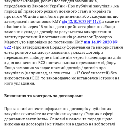
закупівель товарів, робіт і послуг для замовників,
передбачених Законом України «Про публічні закупівлі», на
період дії правового режиму воєнного стану в Україні та
протягом 90 днів з дня його припинення або скасування, що
затверджені постановою КМУ
від 12.10.2022 № 1178
, а саме
не
пізніше ніж через 15 днів з дати прийняття рішення.
Якщо
замовник укладає договір за результатом використання
запиту пропозицій постачальників (е-каталог Прозорро
Маркет)
,
то відповідно до постанови КМУ
від 14.09.2020 №
822
«Про затвердження Порядку формування та використання
електронного каталогу» замовник укладає договір з
переможцем відбору
не пізніше ніж через 5 календарних днів
з дня визначення
ЕСЗ
постачальника переможцем відбору
.
Якщо замовник укладає прямий договір / договір про
закупівлю (наприклад, за пунктом 11/13 Особливостей) без
використання ЕСЗ, то законодавчо не встановлені строки на
його укладення
.
Виконання та контроль за договорами
Про важливі аспекти оформлення договорів у публічних
закупівлях читайте на сторінках журналу «Радник в сфері
державних закупівель». Основні нюанси та поради щодо
виконання договорів і не тільки ми надаємо на вебпорталі