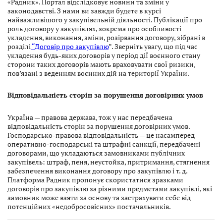
«Радник». Портал відслідковує новини та зміни у
законодавстві. З нами ви завжди будете в курсі
найважливішого у закупівельній діяльності. Публікації про
роль договору у закупівлях, зокрема про особливості
укладення, виконання, зміни, розірвання договору, зібрані в
розділі
“
Договір про закупівлю
”. Зверніть увагу, що під час
укладення будь-яких договорів у період дії воєнного стану
сторони таких договорів мають враховувати свої ризики,
пов’язані з веденням воєнних дій на території України.
Відповідальність сторін за порушення договірних умов
Україна — правова держава, тож у нас передбачена
відповідальність сторін за порушення договірних умов.
Господарсько-правова відповідальність — це насамперед
оперативно-господарські та штрафні санкції, передбачені
договорами, що укладаються замовниками публічних
закупівель: штраф, пеня, неустойка, притримання, стягнення
забезпечення виконання договору про закупівлю і т. д.
Платформа Радник пропонує скористатися зразками
договорів про закупівлю за різними предметами закупівлі, які
замовник може взяти за основу та застрахувати себе від
потенційних «недобросовісних» постачальників.