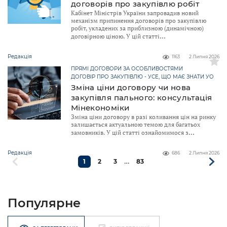
договорів про закупівлю робіт
Кабінет Міністрів України запровадив новий
механізм припинення договорів про закупівлю
робіт, укладених за приблизною (динамічною)
договірною ціною. У цій статті
Редакція
1163
2 Липня 2026
ПРЯМІ ДОГОВОРИ ЗА ОСОБЛИВОСТЯМИ
ДОГОВІР ПРО ЗАКУПІВЛЮ - УСЕ, ЩО МАЄ ЗНАТИ УО
Зміна ціни договору чи нова
закупівля пального: консультація
Мінекономіки
Зміна ціни договору в разі коливання цін на ринку
залишається актуальною темою для багатьох
замовників. У цій статті ознайомимося з
Редакція
686
2 Липня 2026
…
1
2
3
83
Популярне