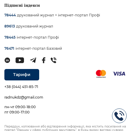
Підписні індекси
друкований журнал + інтернет-портал Профі
78444
друкований журнал
89613
інтернет-портал Профі
78445
інтернет-портал Базовий
76471
Тарифи
+38 (044) 451-85-71
radnukdz@gmail.com
пн-чт 09:00-18:00
пт 09:00-17:00
Передрук, копіювання або відтворення інформації, яка містить посилання на
портал “Радник у сфері публічних закупівель”, в будь-якому вигляді суворо