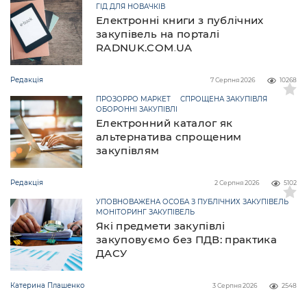
ГІД ДЛЯ НОВАЧКІВ
Електронні книги з публічних
закупівель на порталі
RADNUK.COM.UA
Редакція
7 Серпня 2026
10268
ПРОЗОРРО МАРКЕТ
СПРОЩЕНА ЗАКУПІВЛЯ
ОБОРОННІ ЗАКУПІВЛІ
Електронний каталог як
альтернатива спрощеним
закупівлям
Редакція
2 Серпня 2026
5102
УПОВНОВАЖЕНА ОСОБА З ПУБЛІЧНИХ ЗАКУПІВЕЛЬ
МОНІТОРИНГ ЗАКУПІВЕЛЬ
Які предмети закупівлі
закуповуємо без ПДВ: практика
ДАСУ
Катерина Плашенко
3 Серпня 2026
2548