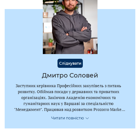
Слідкувати
Дмитро Соловей
Заступник керівника Професійних закупівель з питань
розвитку. Обіймав посади у державних та приватних
організаціях. Закінчив Академію економічних та
гуманітарних наук у Варшаві за спеціальністю
"Менеджмент". Працював над розвитком Prozorro Market
ще з моменту пілотного проєкту. Кілька останніх років
Читати повністю
очолює команду, яка адмініструє е-каталог Prozorro Market
в Професійних закупівлях.