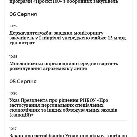
програми «Проєкт100» з оборонних закупівель
06 Серпня
10:35
Держаудитслужба: завдяки моніторингу
закупівель у І півріччі упереджено майже 15 млрд
грн витрат
10:28
Мінекономіки оприлюднило середню вартість
розмінування агроземель у липні
05 Серпня
10:20
Указ Президента про рішення РНБОУ «Про
застосування персональних спеціальних
економічних та інших обмежувальних заходів
(санкцій)»
10:17
Закон про ратифікацію Угоди про вільну торгівлю