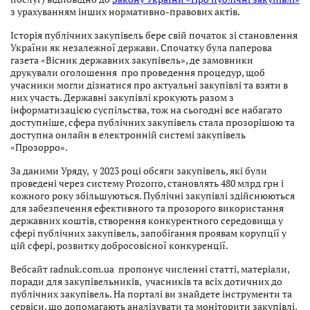
з урахуванням інших нормативно-правових актів.
Історія публічних закупівель бере свій початок зі становлення
України як незалежної держави. Спочатку була паперова
газета «Вісник державних закупівель», де замовники
друкували оголошення про проведення процедур, щоб
учасники могли дізнатися про актуальні закупівлі та взяти в
них участь. Державні закупівлі крокують разом з
інформатизацією суспільства, тож на сьогодні все набагато
доступніше, сфера публічних закупівель стала прозорішою та
доступна онлайн в електронній системі закупівель
«Прозорро».
За даними Уряду, у 2023 році обсяги закупівель, які були
проведені через систему Prozorro, становлять 480 млрд грн і
кожного року збільшуються. Публічні закупівлі здійснюються
для забезпечення ефективного та прозорого використання
державних коштів, створення конкурентного середовища у
сфері публічних закупівель, запобігання проявам корупції у
цій сфері, розвитку добросовісної конкуренції.
Вебсайт radnuk.com.ua пропонує численні статті, матеріали,
поради для закупівельників, учасників та всіх дотичних до
публічних закупівель. На порталі ви знайдете інструменти та
сервіси, що допомагають аналізувати та моніторити закупівлі,