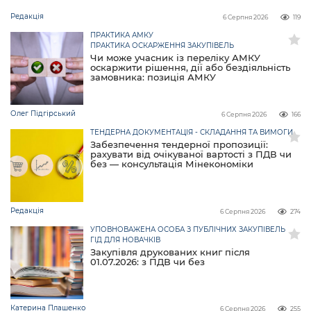
Редакція
6 Серпня 2026
119
ПРАКТИКА АМКУ
ПРАКТИКА ОСКАРЖЕННЯ ЗАКУПІВЕЛЬ
Чи може учасник із переліку АМКУ
оскаржити рішення, дії або бездіяльність
замовника: позиція АМКУ
Олег Підгірський
6 Серпня 2026
166
ТЕНДЕРНА ДОКУМЕНТАЦІЯ - СКЛАДАННЯ ТА ВИМОГИ
Забезпечення тендерної пропозиції:
рахувати від очікуваної вартості з ПДВ чи
без — консультація Мінекономіки
Редакція
6 Серпня 2026
274
УПОВНОВАЖЕНА ОСОБА З ПУБЛІЧНИХ ЗАКУПІВЕЛЬ
ГІД ДЛЯ НОВАЧКІВ
Закупівля друкованих книг після
01.07.2026: з ПДВ чи без
Катерина Плашенко
6 Серпня 2026
255