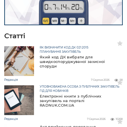
Cтатті
ЯК ВИЗНАЧИТИ КОД ДК 021:2015
ПЛАНУВАННЯ ЗАКУПІВЕЛЬ
Який код ДК вибрати для
швидкоспоруджуваної захисної
споруди
Редакція
7 Серпня 2026
58
УПОВНОВАЖЕНА ОСОБА З ПУБЛІЧНИХ ЗАКУПІВЕЛЬ
ГІД ДЛЯ НОВАЧКІВ
Електронні книги з публічних
закупівель на порталі
RADNUK.COM.UA
Редакція
7 Серпня 2026
10268
Акт приймання-передання