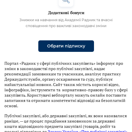
Додаткові бонуси
Знижки на навчання від Академії Радник та вчасні
сповіщення про важливі законодавчі зміни
Обрати підписку
Портал «Радник у сфері публічних закупівель» інформує про
зміни в законодавстві про публічні закупівлі, надає
рекомендації замовникам та учасникам, аналізує практику
Держаудитслужби, органу оскарження та суду, публікує
найактуальніші новини. Сайт також містить корисні відео,
інфографіки, інструменти та нормативно-правову базу у сфері
закупівель. Користувачі вебпорталу можуть онлайн поставити
запитання та отримати компетентні відповіді на безоплатній
основі.
Публічні закупівлі, або державні закупівлі, як вони називалися
раніше, — це процес придбання замовником за державні
кошти відповідного предмета закупівлі (товарів, робіт та
послуг) відповідно до
Закону України «Про публічні закупівлі»