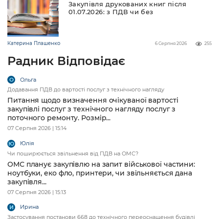
Закупівля друкованих книг після
01.07.2026: з ПДВ чи без
Катерина Плашенко
6 Серпня 2026
255
Радник Відповідає
Ольга
О
Додавання ПДВ до вартості послуг з технічного нагляду
Питання щодо визначення очікуваної вартості
закупівлі послуг з технічного нагляду послуг з
поточного ремонту. Розмір...
07 Серпня 2026 | 15:14
Юлія
Ю
Чи поширюється звільнення від ПДВ на ОМС?
ОМС планує закупівлю на запит військової частини:
ноутбуки, еко фло, принтери, чи звільняється дана
закупівля...
07 Серпня 2026 | 15:13
Ирина
И
Застосування постанови 668 до технічного переоснащення будівлі