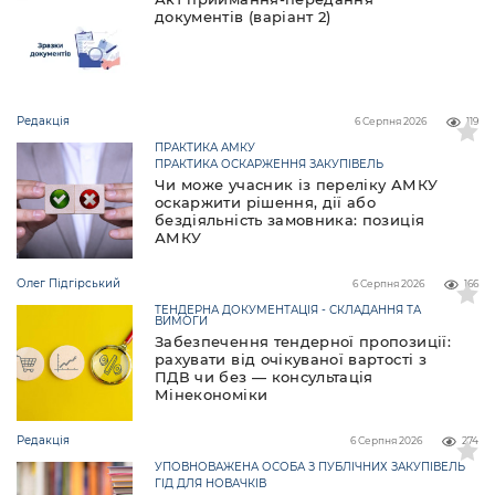
документів (варіант 2)
Редакція
6 Серпня 2026
119
ПРАКТИКА АМКУ
ПРАКТИКА ОСКАРЖЕННЯ ЗАКУПІВЕЛЬ
Чи може учасник із переліку АМКУ
оскаржити рішення, дії або
бездіяльність замовника: позиція
АМКУ
Олег Підгірський
6 Серпня 2026
166
ТЕНДЕРНА ДОКУМЕНТАЦІЯ - СКЛАДАННЯ ТА
ВИМОГИ
Забезпечення тендерної пропозиції:
рахувати від очікуваної вартості з
ПДВ чи без — консультація
Мінекономіки
Редакція
6 Серпня 2026
274
УПОВНОВАЖЕНА ОСОБА З ПУБЛІЧНИХ ЗАКУПІВЕЛЬ
ГІД ДЛЯ НОВАЧКІВ