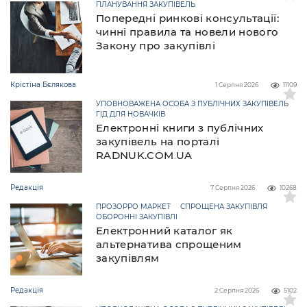
ПЛАНУВАННЯ ЗАКУПІВЕЛЬ
Попередні ринкові консультації:
чинні правила та новели нового
Закону про закупівлі
Крістіна Бєлякова
1 Серпня 2026
11109
УПОВНОВАЖЕНА ОСОБА З ПУБЛІЧНИХ ЗАКУПІВЕЛЬ
ГІД ДЛЯ НОВАЧКІВ
Електронні книги з публічних
закупівель на порталі
RADNUK.COM.UA
Редакція
7 Серпня 2026
10268
ПРОЗОРРО МАРКЕТ
СПРОЩЕНА ЗАКУПІВЛЯ
ОБОРОННІ ЗАКУПІВЛІ
Електронний каталог як
альтернатива спрощеним
закупівлям
Редакція
2 Серпня 2026
5102