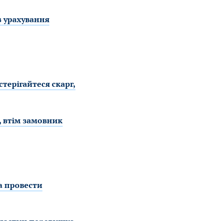
з урахування
стерігайтеся скарг,
, втім замовник
на провести