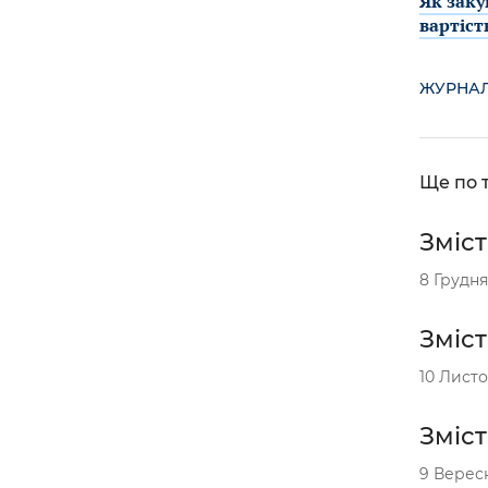
Як заку
вартіст
ЖУРНАЛИ
Ще по т
Зміст
8 Грудня
Зміст
10 Листо
Зміст
9 Вересн