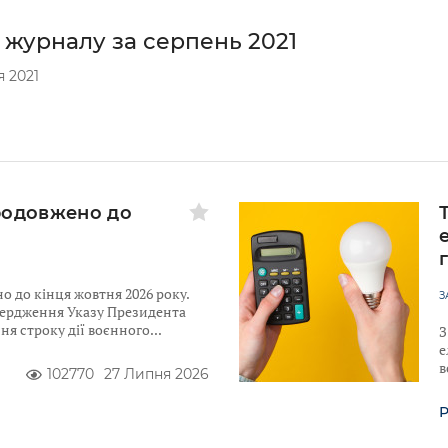
 журналу за серпень 2021
 2021
родовжено до
 до кінця жовтня 2026 року.
З
твердження Указу Президента
я строку дії воєнного
З
е
в
102770
27 Липня 2026
Р