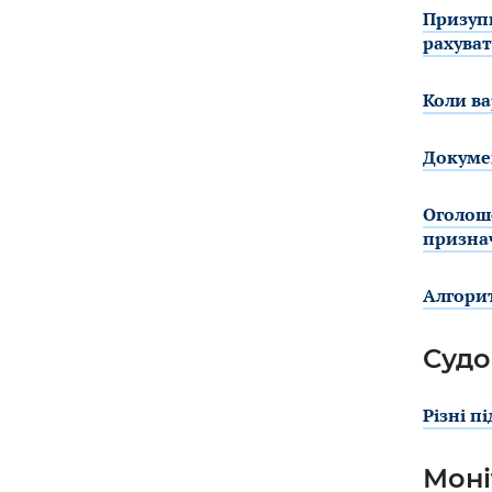
Призупи
рахува
Коли ва
Докумен
Оголоше
призна
Алгорит
Судо
Різні п
Моні