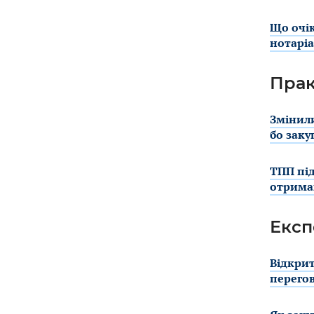
Що очік
нотаріа
Прак
Змінили
бо заку
ТПП під
отримав
Експ
Відкрит
перегов