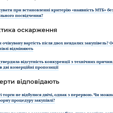
увати при встановленні критерію «наявність МТБ» бе
льного посвідчення?
тика оскарження
 очікувану вартість після двох невдалих закупівель? О
півлі відміняють
твердила відсутність конкуренції з технічних причин
 дві комерційні пропозиції
ерти відповідають
і торги не відбулися двічі, однак з перервою. Чи мож
орну процедуру закупівлі?