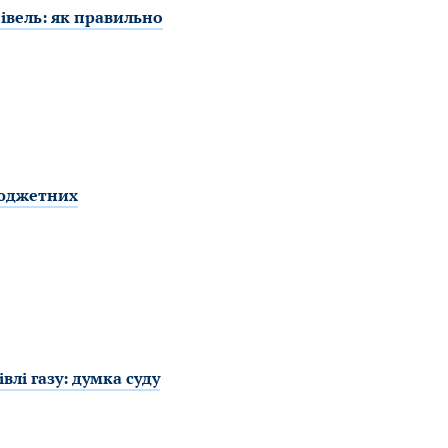
івель: як правильно
бюджетних
лі газу: думка суду