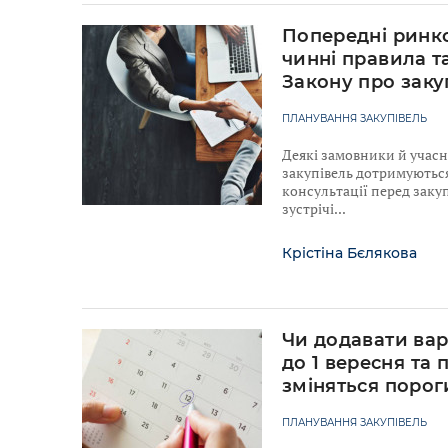
Попередні ринко
чинні правила т
Закону про заку
ПЛАНУВАННЯ ЗАКУПІВЕЛЬ
Деякі замовники й учас
закупівель дотримуютьс
консультації перед закуп
зустрічі
Крістіна Бєлякова
Чи додавати вар
до 1 вересня та 
зміняться порог
ПЛАНУВАННЯ ЗАКУПІВЕЛЬ