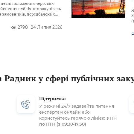
ю певні положення чергових
ійснення публічних закупівель
Я
для замовників, передбачених
З
(
2798
24 Липня 2026
Р
 Радник у сфері публічних зак
Підтримка
У режимі 24/7 задавайте питання
експертам онлайн або
користуйтесь гарячою лінією
з ПН
по ПТН (з 09:30-17:30)