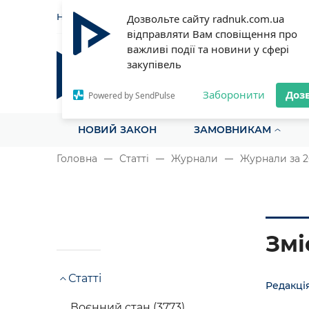
НОВИНИ
СТАТТІ
ІНСТРУ
Дозвольте сайту radnuk.com.ua
відправляти Вам сповіщення про
важливі події та новини у сфері
закупівель
Радник у сфері публічних з
Все для закупівель на одному порталі
Заборонити
Доз
Powered by SendPulse
НОВИЙ ЗАКОН
ЗАМОВНИКАМ
Головна
Статті
Журнали
Журнали за 2
Змі
Статті
Редакці
Воєнний стан (3773)