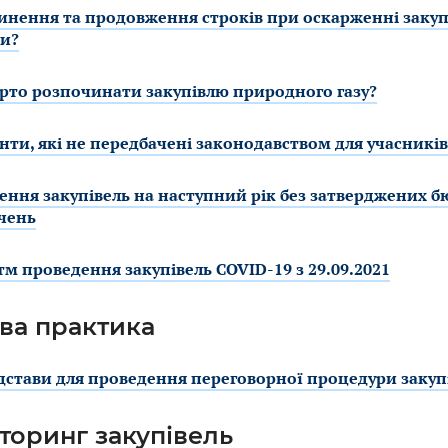
нення та продовження строків при оскарженні закуп
ти?
рто розпочинати закупівлю природного газу?
ти, які не передбачені законодавством для учасників
ння закупівель на наступний рік без затверджених 
чень
м проведення закупівель COVID-19 з 29.09.2021
ва практика
ідстави для проведення переговорної процедури закупів
торинг закупівель