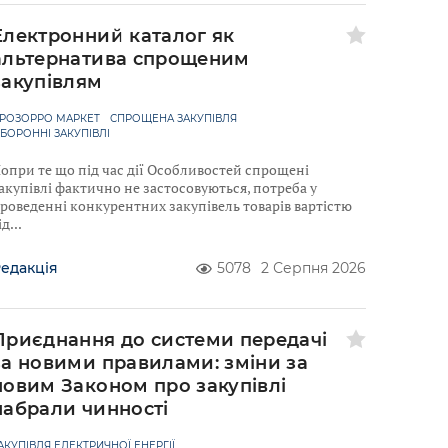
Електронний каталог як
альтернатива спрощеним
закупівлям
РОЗОРРО МАРКЕТ
СПРОЩЕНА ЗАКУПІВЛЯ
БОРОННІ ЗАКУПІВЛІ
опри те що під час дії Особливостей спрощені
акупівлі фактично не застосовуються, потреба у
роведенні конкурентних закупівель товарів вартістю
ід
едакція
5078
2 Серпня 2026
Приєднання до системи передачі
за новими правилами: зміни за
новим Законом про закупівлі
набрали чинності
АКУПІВЛЯ ЕЛЕКТРИЧНОЇ ЕНЕРГІЇ