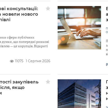
ві консультації:
а новели нового
півлі
П
О
ники сфери публічних
П
я думки, що попередні ринкові
з
івлею — це корупція. Відкриті
п
в
11075
1 Серпня 2026
Р
тості закупівель
після, якщо
и
З