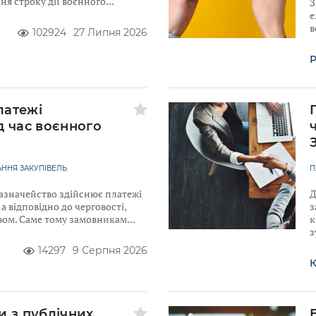
я строку дії воєнного
З
е
в
102924
27 Липня 2026
Р
латежі
д час воєнного
ННЯ ЗАКУПІВЕЛЬ
П
Казначейство здійснює платежі
Д
а відповідно до черговості,
з
вом. Саме тому замовникам
к
з
14297
9 Серпня 2026
К
и з публічних