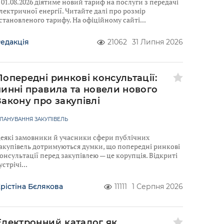
 01.08.2026 діятиме новий тариф на послуги з передачі
лектричної енергії. Читайте далі про розмір
становленого тарифу. На офіційному сайті
едакція
21062
31 Липня 2026
Попередні ринкові консультації:
чинні правила та новели нового
Закону про закупівлі
ЛАНУВАННЯ ЗАКУПІВЕЛЬ
еякі замовники й учасники сфери публічних
акупівель дотримуються думки, що попередні ринкові
онсультації перед закупівлею — це корупція. Відкриті
устрічі
рістіна Бєлякова
11111
1 Серпня 2026
Електронний каталог як