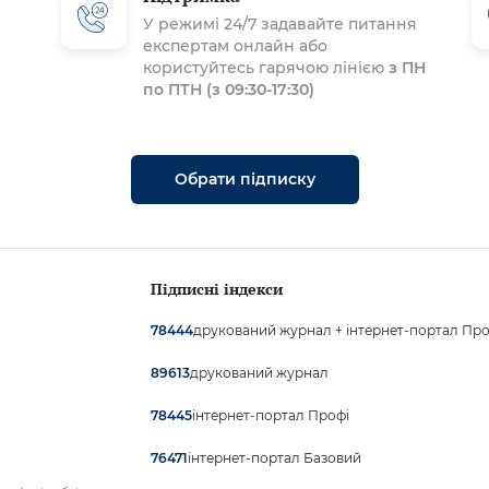
У режимі 24/7 задавайте питання
експертам онлайн або
користуйтесь гарячою лінією
з ПН
по ПТН (з 09:30-17:30)
Обрати підписку
Підписні індекси
друкований журнал + інтернет-портал Про
78444
друкований журнал
89613
інтернет-портал Профі
78445
інтернет-портал Базовий
76471