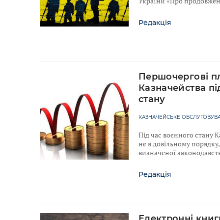
України «Про продовженн
Редакція
Першочергові п
Казначейства пі
стану
КАЗНАЧЕЙСЬКЕ ОБСЛУГОВУВА
Під час воєнного стану 
не в довільному порядку, 
визначеної законодавст
Редакція
Електронні книг