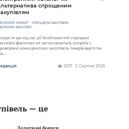
альтернатива спрощеним
закупівлям
РОЗОРРО МАРКЕТ
СПРОЩЕНА ЗАКУПІВЛЯ
БОРОННІ ЗАКУПІВЛІ
опри те що під час дії Особливостей спрощені
акупівлі фактично не застосовуються, потреба у
роведенні конкурентних закупівель товарів вартістю
ід
едакція
5107
2 Серпня 2026
упівель — це
Додаткові бонуси