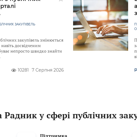
рталі
A
ЛІЧНИХ ЗАКУПІВЕЛЬ
П
О
ублічних закупівель змінюється
П
 навіть досвідченим
з
уває непросто швидко знайти
п
в
10281
7 Серпня 2026
Р
 Радник у сфері публічних зак
Підтримка