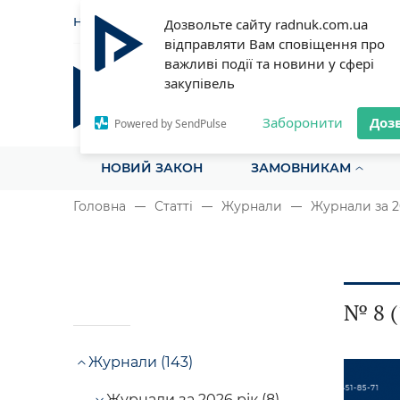
НОВИНИ
СТАТТІ
ІНСТРУ
Дозвольте сайту radnuk.com.ua
відправляти Вам сповіщення про
важливі події та новини у сфері
закупівель
Радник у сфері публічних з
Все для закупівель на одному порталі
Заборонити
Доз
Powered by SendPulse
НОВИЙ ЗАКОН
ЗАМОВНИКАМ
Головна
Статті
Журнали
Журнали за 2
№ 8 (
Журнали (143)
Журнали за 2026 рік (8)