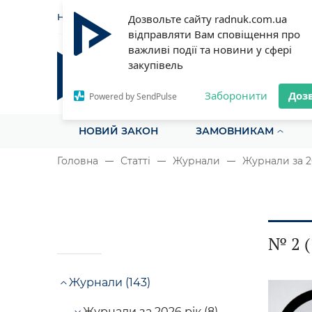
НОВИНИ
СТАТТІ
ІНСТРУ
Дозвольте сайту radnuk.com.ua
відправляти Вам сповіщення про
важливі події та новини у сфері
закупівель
Радник у сфері публічних з
Все для закупівель на одному порталі
Заборонити
Доз
Powered by SendPulse
НОВИЙ ЗАКОН
ЗАМОВНИКАМ
Головна
Статті
Журнали
Журнали за 2
№ 2 (
Журнали (143)
Журнали за 2026 рік (8)