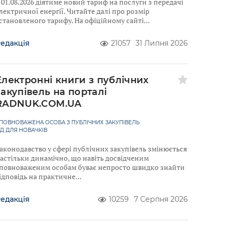
 01.08.2026 діятиме новий тариф на послуги з передачі
лектричної енергії. Читайте далі про розмір
становленого тарифу. На офіційному сайті
едакція
21057
31 Липня 2026
Електронні книги з публічних
закупівель на порталі
RADNUK.COM.UA
ПОВНОВАЖЕНА ОСОБА З ПУБЛІЧНИХ ЗАКУПІВЕЛЬ
ІД ДЛЯ НОВАЧКІВ
аконодавство у сфері публічних закупівель змінюється
астільки динамічно, що навіть досвідченим
повноваженим особам буває непросто швидко знайти
ідповідь на практичне
едакція
10259
7 Серпня 2026