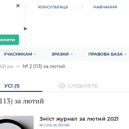
×
МЕНТИ
КОНСУЛЬТАЦІЇ
НАВЧАННЯ
акупівель
волити
УЧАСНИКАМ
ЗРАЗКИ
ПРАВОВА БАЗА
№ 2 (113) за лютий
021 рік
УСІ (1)
СЛІДКУЄТЕ
113) за лютий
Зміст журнал за лютий 2021
№ 2 (113) ЗА ЛЮТИЙ