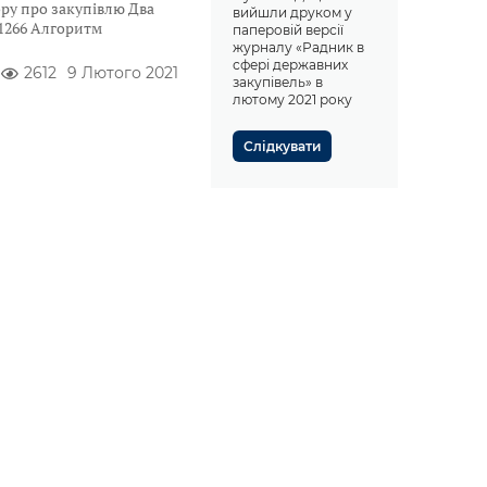
ору про закупівлю Два
вийшли друком у
1266 Алгоритм
паперовій версії
журналу «Радник в
сфері державних
2612
9 Лютого 2021
закупівель» в
лютому 2021 року
Слідкувати