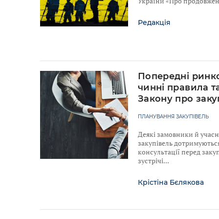
України «Про продовженн
Редакція
Попередні ринко
чинні правила т
Закону про заку
ПЛАНУВАННЯ ЗАКУПІВЕЛЬ
Деякі замовники й учас
закупівель дотримуютьс
консультації перед закуп
зустрічі
Крістіна Бєлякова