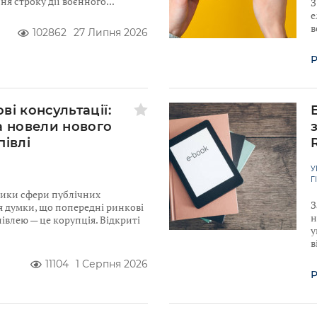
я строку дії воєнного
З
е
в
102862
27 Липня 2026
Р
ві консультації:
а новели нового
півлі
У
Г
ники сфери публічних
З
я думки, що попередні ринкові
н
івлею — це корупція. Відкриті
у
в
11104
1 Серпня 2026
Р