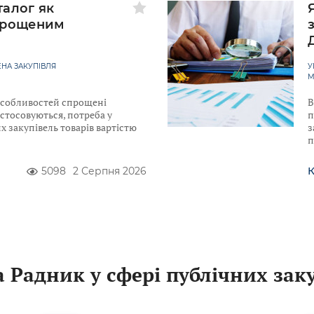
талог як
прощеним
НА ЗАКУПІВЛЯ
У
М
 Особливостей спрощені
В
астосовуються, потреба у
п
 закупівель товарів вартістю
з
п
5098
2 Серпня 2026
 Радник у сфері публічних зак