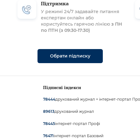
Підтримка
У режимі 24/7 задавайте питання
експертам онлайн або
користуйтесь гарячою лінією
з ПН
по ПТН (з 09:30-17:30)
Обрати підписку
Підписні індекси
друкований журнал + інтернет-портал Про
78444
друкований журнал
89613
інтернет-портал Профі
78445
інтернет-портал Базовий
76471