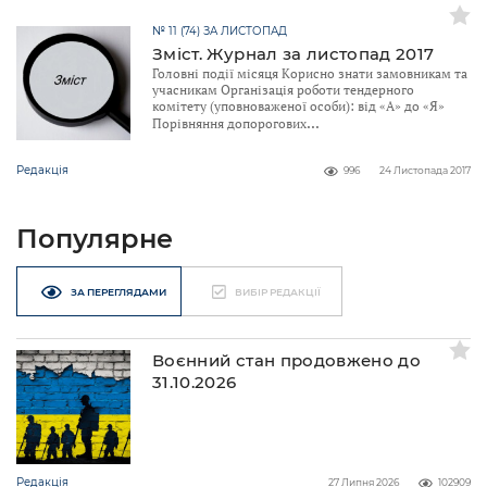
№ 11 (74) ЗА ЛИСТОПАД
Зміст. Журнал за листопад 2017
Головні події місяця Корисно знати замовникам та
учасникам Організація роботи тендерного
комітету (уповноваженої особи): від «А» до «Я»
Порівняння допорогових
Редакція
996
24 Листопада 2017
Популярне
ЗА ПЕРЕГЛЯДАМИ
ВИБІР РЕДАКЦІЇ
Воєнний стан продовжено до
31.10.2026
Редакція
27 Липня 2026
102909