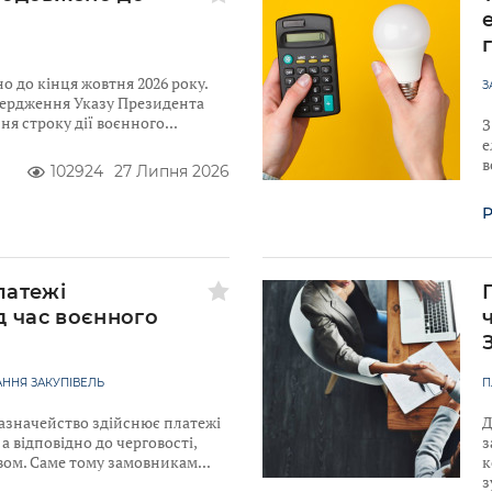
 до кінця жовтня 2026 року.
З
твердження Указу Президента
я строку дії воєнного
З
е
в
102924
27 Липня 2026
Р
латежі
д час воєнного
ННЯ ЗАКУПІВЕЛЬ
П
Казначейство здійснює платежі
Д
а відповідно до черговості,
з
вом. Саме тому замовникам
к
з