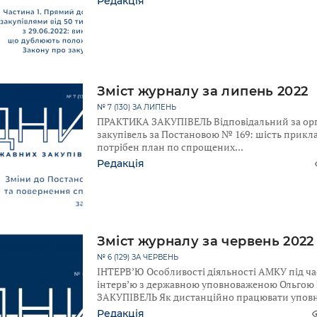
Редакція
Зміст журналу за липень 2022
№ 7 (130) ЗА ЛИПЕНЬ
ПРАКТИКА ЗАКУПІВЕЛЬ Відповідальний за орг
закупівель за Постановою № 169: шість прикл
потрібен план по спрощених
Редакція
Зміст журналу за червень 2022
№ 6 (129) ЗА ЧЕРВЕНЬ
ІНТЕРВ’Ю Особливості діяльності АМКУ під ча
інтерв’ю з державною уповноваженою Ольго
ЗАКУПІВЕЛЬ Як дистанційно працювати упов
Редакція