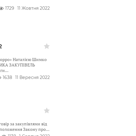
1729
11 Жовтня 2022
2
зорро» Наталією Шимко
КТИКА ЗАКУПІВЕЛЬ
оги
1638
11 Вересня 2022
вір за закупівлями від
ь положення Закону про