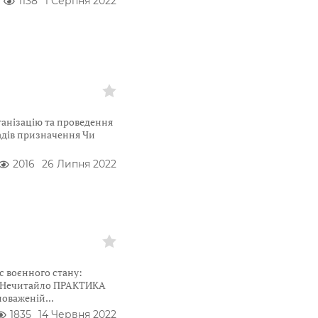
1138
1 Серпня 2022
анізацію та проведення
адів призначення Чи
2016
26 Липня 2022
с воєнного стану:
ю Нечитайло ПРАКТИКА
новаженій
1835
14 Червня 2022