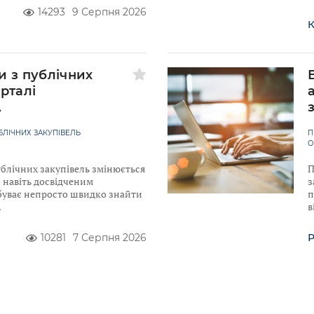
14293
9 Серпня 2026
К
и з публічних
рталі
A
ЛІЧНИХ ЗАКУПІВЕЛЬ
П
О
ублічних закупівель змінюється
П
 навіть досвідченим
з
уває непросто швидко знайти
п
в
10281
7 Серпня 2026
Р