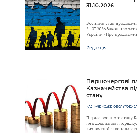
31.10.2026
Воєнний стан продовжено
24.07.2026 Закон про за
України «Про продовженн
Редакція
Першочергові п
Казначейства пі
стану
КАЗНАЧЕЙСЬКЕ ОБСЛУГОВУВА
Під час воєнного стану 
не в довільному порядку, 
визначеної законодавст