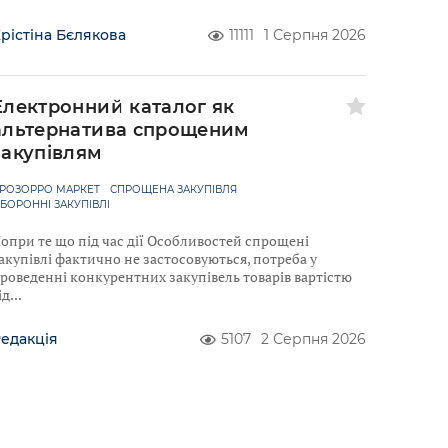
рістіна Бєлякова
11111
1 Серпня 2026
Електронний каталог як
альтернатива спрощеним
закупівлям
РОЗОРРО МАРКЕТ
СПРОЩЕНА ЗАКУПІВЛЯ
БОРОННІ ЗАКУПІВЛІ
опри те що під час дії Особливостей спрощені
акупівлі фактично не застосовуються, потреба у
роведенні конкурентних закупівель товарів вартістю
ід
едакція
5107
2 Серпня 2026