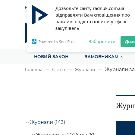
НОВИНИ
СТАТТІ
ІНСТРУ
Дозвольте сайту radnuk.com.ua
відправляти Вам сповіщення про
важливі події та новини у сфері
закупівель
Радник у сфері публічних з
Все для закупівель на одному порталі
Заборонити
Доз
Powered by SendPulse
НОВИЙ ЗАКОН
ЗАМОВНИКАМ
Журнали за 
Головна
Статті
Журнали
Журна
Журнали (143)
Журнали за 2026 рік (8)