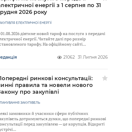
електричної енергії з 1 серпня по 31
грудня 2026 року
АКУПІВЛЯ ЕЛЕКТРИЧНОЇ ЕНЕРГІЇ
 01.08.2026 діятиме новий тариф на послуги з передачі
лектричної енергії. Читайте далі про розмір
становленого тарифу. На офіційному сайті
едакція
21062
31 Липня 2026
Попередні ринкові консультації:
чинні правила та новели нового
Закону про закупівлі
ЛАНУВАННЯ ЗАКУПІВЕЛЬ
еякі замовники й учасники сфери публічних
акупівель дотримуються думки, що попередні ринкові
онсультації перед закупівлею — це корупція. Відкриті
устрічі