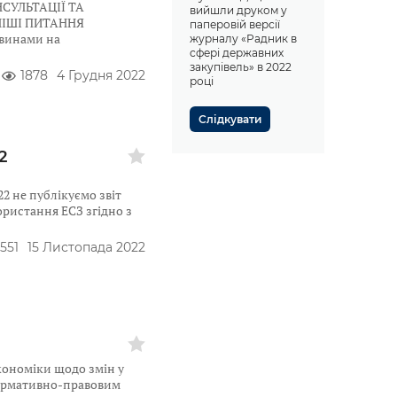
СУЛЬТАЦІЇ ТА
вийшли друком у
ІШІ ПИТАННЯ
паперовій версії
винами на
журналу «Радник в
сфері державних
закупівель» в 2022
1878
4 Грудня 2022
році
Слідкувати
2
2 не публікуємо звіт
ористання ЕСЗ згідно з
1551
15 Листопада 2022
кономіки щодо змін у
ормативно-правовим