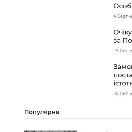
Особл
4 Серпн
Очіку
за По
29 Липн
Замов
поста
істот
28 Липн
Популярне