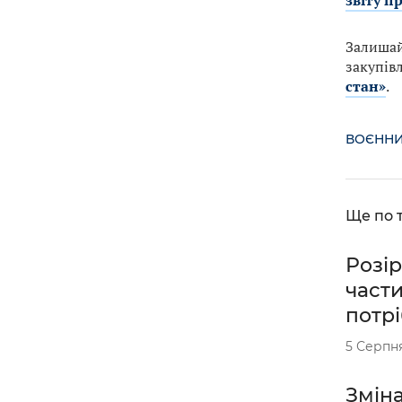
звіту п
Залишай
закупівл
стан»
.
ВОЄННИ
Ще по т
Розір
части
потрі
5 Серпн
Зміна