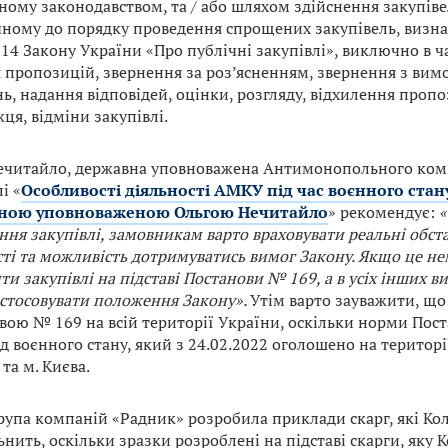
ному законодавством, та / або шляхом здійснення закупіве
чному до порядку проведення спрощених закупівель, визна
 14 Закону України «Про публічні закупівлі», виключно в ч
 пропозицій, звернення за роз’ясненням, звернення з вим
ь, надання відповідей, оцінки, розгляду, відхилення проп
ця, відміни закупівлі.
ечитайло, державна уповноважена Антимонопольного комі
і «
Особливості діяльності АМКУ під час воєнного стану
ною уповноваженою Ольгою Нечитайло
» рекомендує:
«
ння закупівлі, замовникам варто враховувати реальні обста
сті та можливість дотримуватись вимог Закону. Якщо це н
и закупівлі на підставі Постанови № 169, а в усіх інших в
астосовувати положення Закону».
Утім варто зауважити, що
вою № 169 на всій території України, оскільки норми Пос
д воєнного стану, який з 24.02.2022 оголошено на території
та м. Києва.
рупа компаній «Радник» розробила приклади скарг, які Кол
нить, оскільки зразки розроблені на підставі скарги, яку 