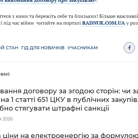
ро виконання договору про закупівлю
».
теся з нами та бережіть себе та близьких! Більше важливо
і під час війни читайте на порталі
RADNUK.COM.UA
у ро
Й СТАН
ГІД ДЛЯ НОВАЧКІВ
УЧАСНИКАМ
емі:
вання договору за згодою сторін: чи 
на 1 статті 651 ЦКУ в публічних закупів
бно стягувати штрафні санкції
я 2026
 ціни на електроенергію за формулою (