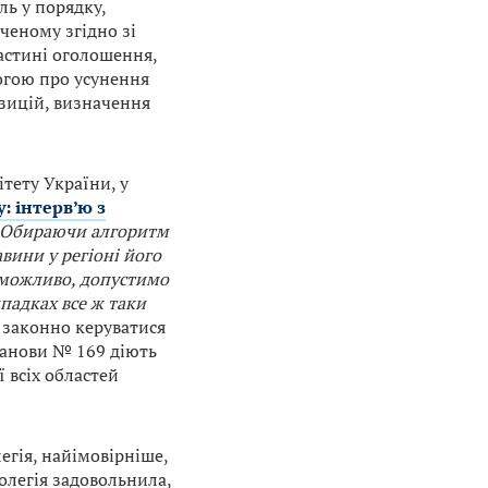
ль у порядку,
ченому згідно зі
астині оголошення,
огою про усунення
озицій, визначення
тету України, у
: інтерв’ю з
Обираючи алгоритм
вини у регіоні його
еможливо, допустимо
ипадках все ж таки
 законно керуватися
танови № 169 діють
 всіх областей
егія, найімовірніше,
Колегія задовольнила,