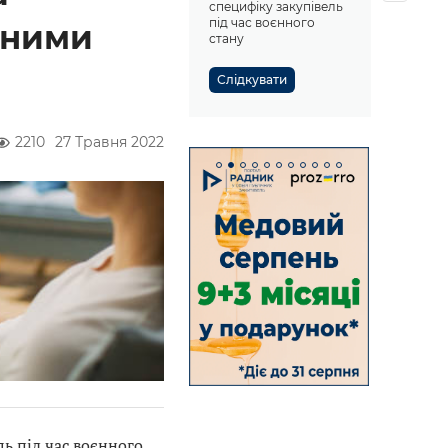
специфіку закупівель
під час воєнного
аними
стану
Слідкувати
2210
27 Травня 2022
ь під час воєнного