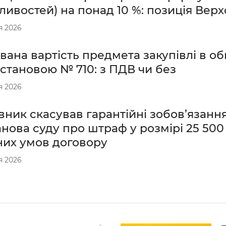
ивостей) на понад 10 %: позиція Вер
я 2026
вана вартість предмета закупівлі в о
становою № 710: з ПДВ чи без
я 2026
ник скасував гарантійні зобов’язання
нова суду про штраф у розмірі 25 500 
них умов договору
я 2026