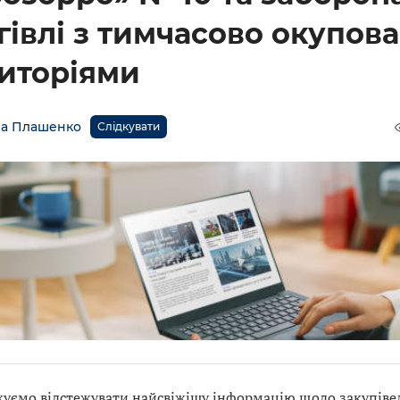
гівлі з тимчасово окупов
иторіями
а Плашенко
Слідкувати
уємо відстежувати найсвіжішу інформацію щодо закупівел