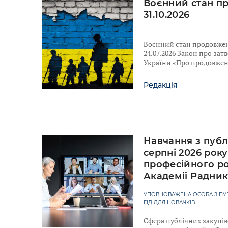
Воєнний стан п
31.10.2026
Воєнний стан продовжено
24.07.2026 Закон про за
України «Про продовженн
Редакція
Навчання з публ
серпні 2026 рок
професійного ро
Академії Радни
УПОВНОВАЖЕНА ОСОБА З ПУБ
ГІД ДЛЯ НОВАЧКІВ
Сфера публічних закупів