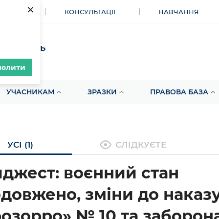
×
МЕНТИ
КОНСУЛЬТАЦІЇ
НАВЧАННЯ
акупівель
волити
УЧАСНИКАМ
ЗРАЗКИ
ПРАВОВА БАЗА
УСІ (1)
СЛІДКУЄТЕ
джест: воєнний стан
довжено, зміни до наказ
озорро» № 10 та заборон