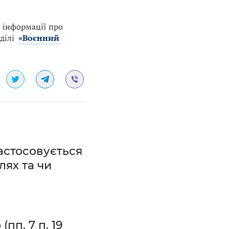
ї інформації про
зділі
«Воєнний
застосовується
лях та чи
пп. 7 п. 19