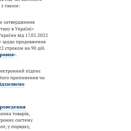
 з таким:
ро затвердження
тану в Україні»
України від 17.05.2022
і» щодо продовження
22 строком на 90 діб.
травня
».
лектронний підпис
я його припинення чи
відхиляємо
проведення
ника товарів,
тронну систему
г, у порядку,