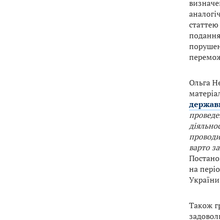
визначе
аналогі
статтею
подання
порушен
перемож
Ольга Н
матеріал
держав
проведе
діяльно
проводит
варто з
Постано
на періо
України 
Також г
задоволь