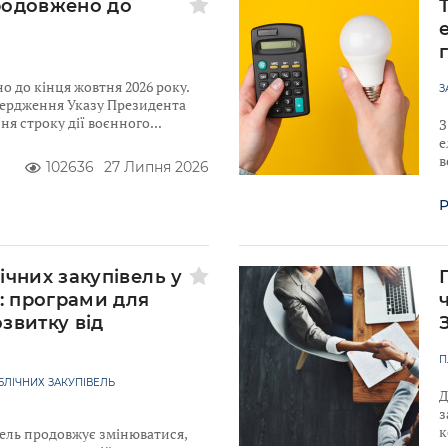
родовжено до
 до кінця жовтня 2026 року.
З
твердження Указу Президента
я строку дії воєнного
З
е
в
102636
27 Липня 2026
Р
ічних закупівель у
у: програми для
звитку від
к
П
ЛІЧНИХ ЗАКУПІВЕЛЬ
Д
з
к
ель продовжує змінюватися,