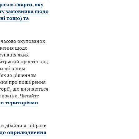
разок скарги, яку
огу замовника щодо
ні тощо) та
мчасово окупованих
меження щодо
купація яких
вітряний простір над
язані з ним
іях за рішенням
ення про поширення
торії, що визнаються
України. Читайте
ми територіями
 ми дбайливо зібрали
одо оприлюднення