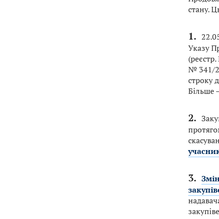
стану. 
22.0
Указу П
(реєстр.
№ 341/2
строку д
Більше —
Заку
протяго
скасуван
учасник
Змін
закупів
надавач
закупів