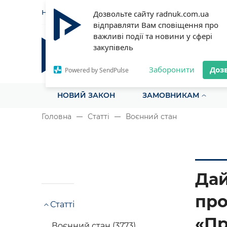
НОВИНИ
СТАТТІ
ІНСТРУ
Дозвольте сайту radnuk.com.ua
відправляти Вам сповіщення про
важливі події та новини у сфері
закупівель
Радник у сфері публічних з
Все для закупівель на одному порталі
Заборонити
Доз
Powered by SendPulse
НОВИЙ ЗАКОН
ЗАМОВНИКАМ
Головна
Статті
Воєнний стан
Дай
про
Статті
«Пр
Воєнний стан (3773)