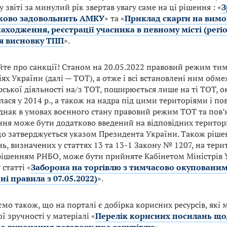
 звіті за минулий рік звертав увагу саме на ці рішення : «
З
зково задовольнить АМКУ
» та «
Приклад скарги на вим
аходження, реєстрації учасника в певному місті (регіо
я висновку ТПП
».
йте про санкції! Станом на 20.05.2022 правовий режим ти
ях України (далі — ТОТ), а отже і всі встановлені ним об
ської діяльності на/з ТОТ, поширюється лише на ті ТОТ, о
ася у 2014 р., а також на надра під цими територіями і по
днак в умовах воєнного стану правовий режим ТОТ та пов’
ня може бути додатково введений на відповідних територ
о затверджується указом Президента України. Також ріш
, визначених у статтях 13 та 13-1 Закону № 1207, на тери
рішенням РНБО, може бути прийняте Кабінетом Міністрів 
 статті «
Заборона на торгівлю з тимчасово окуповани
ні правила з 07.05.2022)
».
мо також, що на порталі є добірка корисних ресурсів, які
ї зручності у матеріалі «
Перелік корисних посилань щ