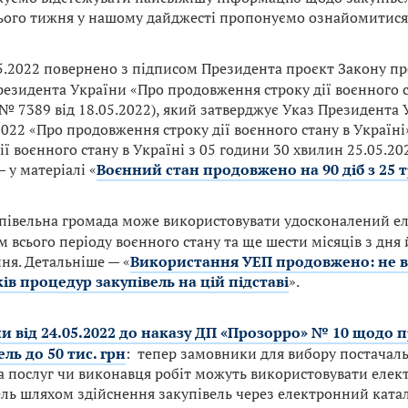
Цього тижня у нашому дайджесті пропонуємо ознайомитися
5.2022 повернено з підписом Президента проєкт Закону п
резидента України «Про продовження строку дії воєнного с
 № 7389 від 18.05.2022), який затверджує Указ Президента 
022 «Про продовження строку дії воєнного стану в Україн
ії воєнного стану в Україні з 05 години 30 хвилин 25.05.20
 у матеріалі «
Воєнний стан продовжено на 90 діб з 25 
півельна громада може використовувати удосконалений е
м всього періоду воєнного стану та ще шести місяців з дн
ня. Детальніше — «
Використання УЕП продовжено: не 
ів процедур закупівель на цій підставі
».
и від 24.05.2022 до наказу ДП «Прозорро» № 10 щодо 
ель до 50 тис. грн
: тепер замовники для вибору постачаль
а послуг чи виконавця робіт можуть використовувати елек
ель шляхом здійснення закупівель через електронний катало