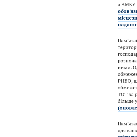
а АМКУ у
обов’я
місцезн
наданн
Пам’ята
територі
господар
розпочал
ними. О
обмежен
РНБО, щ
обмежень
ТОТ за 
більше у
(оновле
Пам’ятає
для вашо