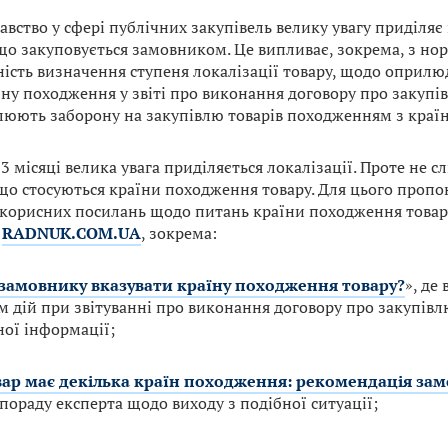
авство у сфері публічних закупівель велику увагу приділяє
 що закуповується замовником. Це випливає, зокрема, з н
ність визначення ступеня локалізації товару, щодо оприл
їну походження у звіті про виконання договору про закупі
люють заборону на закупівлю товарів походженням з країн
3 місяці велика увага приділяється локалізації. Проте не с
що стосуються країни походження товару. Для цього проп
 корисних посилань щодо питань країни походження товар
у
RADNUK.COM.UA
, зокрема:
замовнику вказувати країну походження товару?
», де
м дій при звітуванні про виконання договору про закупівл
ної інформації;
ар має декілька країн походження: рекомендація за
пораду експерта щодо виходу з подібної ситуації;