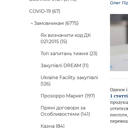
Олег Пі
COVID-19 (67)
Замовникам (6775)
Як визначити код ДК
021:2015 (15)
Топ запитань тижня (23)
Закупівлі DREAM (11)
Ukraine Facility закупівлі
(126)
Одним із
1 статт
Прозорро Маркет (197)
продукці
Прямі договори за
устаткув
Особливостями (141)
послуги,
перевищу
Казна (84)