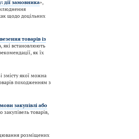
: дії замовника
»,
рилюднення
фхак щодо доцільних
везення товарів із
в, які встановлюють
екомендації, як їх
зі змісту якої можна
оварів походженням з
мови закупівлі або
 закупівель товарів,
цювання розміщених