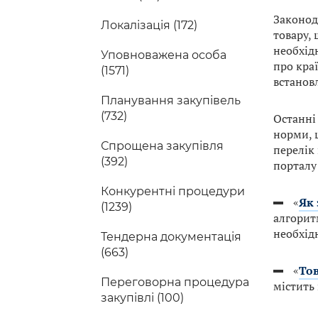
Законод
Локалізація (172)
товару,
необхід
Уповноважена особа
про кра
(1571)
встанов
Планування закупівель
(732)
Останні 
норми, 
Спрощена закупівля
перелік
(392)
портал
Конкурентні процедури
«
Як 
(1239)
алгорит
необхід
Тендерна документація
(663)
«
Тов
Переговорна процедура
містить 
закупівлі (100)