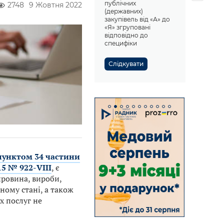
публічних
2748
9 Жовтня 2022
(державних)
закупівель від «А» до
«Я» згруповані
відповідно до
специфіки
Слідкувати
пунктом 34 частини
15 № 922-VIII
, є
ировина, вироби,
ному стані, а також
х послуг не