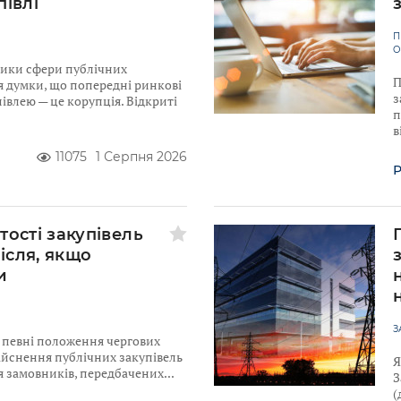
півлі
П
О
ники сфери публічних
П
я думки, що попередні ринкові
з
івлею — це корупція. Відкриті
п
в
11075
1 Серпня 2026
Р
тості закупівель
після, якщо
и
З
ю певні положення чергових
ійснення публічних закупівель
Я
для замовників, передбачених
З
(