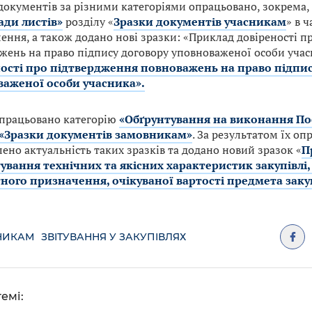
 документів за різними категоріями опрацьовано, зокрема,
ди листів»
розділу «
Зразки документів учасникам
» в ч
лення, а також додано нові зразки: «Приклад довіреності 
жень на право підпису договору уповноваженої особи учас
ості про підтвердження повноважень на право підпис
аженої особи учасника».
працьовано категорію
«Обґрунтування на виконання По
«Зразки документів замовникам»
. За результатом їх о
ено актуальність таких зразків та додано новий зразок «
П
ування технічних та якісних характеристик закупівлі,
ого призначення, очікуваної вартості предмета заку
НИКАМ
ЗВІТУВАННЯ У ЗАКУПІВЛЯХ
емі: