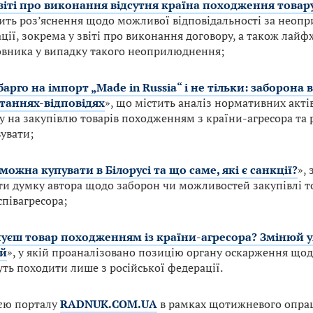
віті про виконання відсутня країна походження товару
тить роз’яснення щодо можливої відповідальності за неоп
ції, зокрема у звіті про виконання договору, а також лай
овника у випадку такого неоприлюднення;
арго на імпорт „Made in Russia“ і не тільки: заборона в
таннях-відповідях
», що містить аналіз нормативних акті
у на закупівлю товарів походженням з країни-агресора та р
увати;
можна купувати в Білорусі та що саме, які є санкції?
», 
ти думку автора щодо заборон чи можливостей закупівлі т
співагресора;
уєш товар походженням із країни-агресора? Змінюй у
яй
», у якій проаналізовано позицію органу оскарження щодо
уть походити лише з російської федерації.
єю порталу
RADNUK.COM.UA
в рамках щотижневого опра