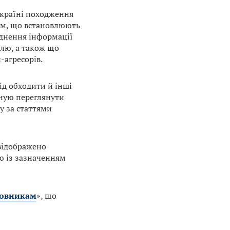
 країні походження
орм, що встановлюють
юднення інформації
влю, а також що
-агресорів.
лід обходити й інші
оную переглянути
у за статтями
 відображено
ю із зазначенням
мовникам
», що