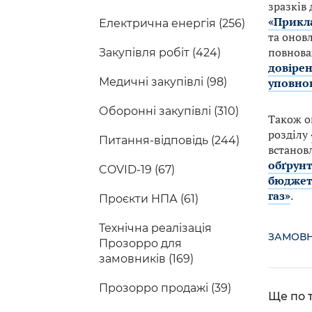
зразків
«Прикла
Електрична енергія (256)
та онов
повнова
Закупівля робіт (424)
довірен
Медичні закупівлі (98)
уповнов
Оборонні закупівлі (310)
Також о
розділу
Питання-відповідь (244)
встановл
обґрунт
COVID-19 (67)
бюджетн
газ»
.
Проєкти НПА (61)
Технічна реалізація
ЗАМОВ
Прозорро для
замовників (169)
Прозорро продажі (39)
Ще по т