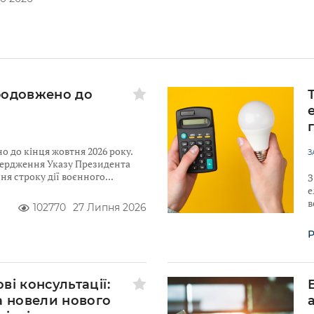
родовжено до
 до кінця жовтня 2026 року.
З
твердження Указу Президента
я строку дії воєнного
З
е
в
102770
27 Липня 2026
Р
ві консультації:
а новели нового