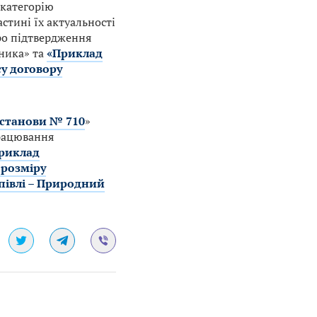
 категорію
астині їх актуальності
про підтвердження
ника» та
«Приклад
у договору
станови № 710
»
працювання
риклад
 розміру
півлі – Природний