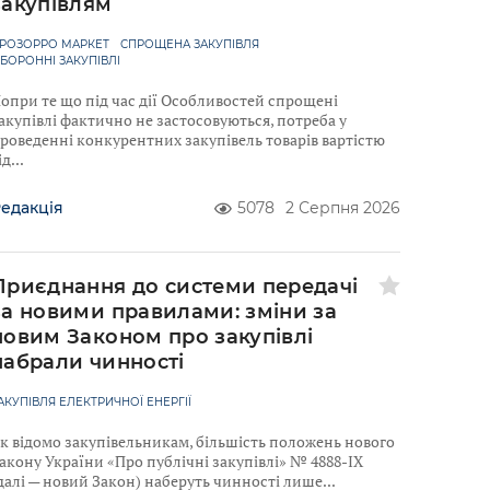
закупівлям
РОЗОРРО МАРКЕТ
СПРОЩЕНА ЗАКУПІВЛЯ
БОРОННІ ЗАКУПІВЛІ
опри те що під час дії Особливостей спрощені
акупівлі фактично не застосовуються, потреба у
роведенні конкурентних закупівель товарів вартістю
ід
едакція
5078
2 Серпня 2026
Приєднання до системи передачі
за новими правилами: зміни за
новим Законом про закупівлі
набрали чинності
АКУПІВЛЯ ЕЛЕКТРИЧНОЇ ЕНЕРГІЇ
к відомо закупівельникам, більшість положень нового
акону України «Про публічні закупівлі» № 4888-IX
далі — новий Закон) наберуть чинності лише