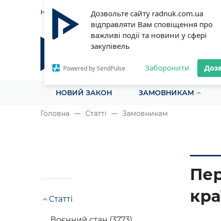
НОВИНИ
СТАТТІ
ІНСТРУ
Дозвольте сайту radnuk.com.ua
відправляти Вам сповіщення про
важливі події та новини у сфері
закупівель
Радник у сфері публічних з
Все для закупівель на одному порталі
Заборонити
Доз
Powered by SendPulse
НОВИЙ ЗАКОН
ЗАМОВНИКАМ
Головна
Статті
Замовникам
Пер
кра
Статті
Воєнний стан (3773)