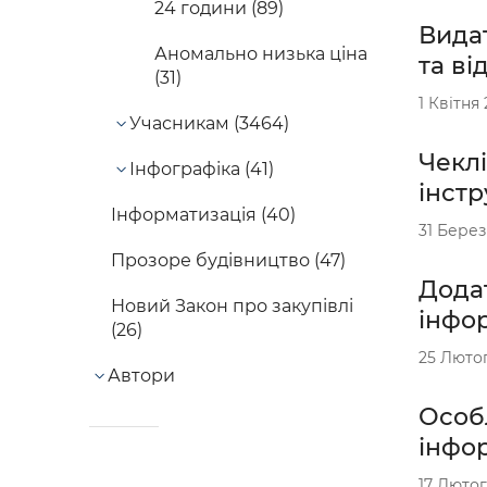
24 години (89)
Видат
Аномально низька ціна
та ві
(31)
1 Квітня
Учасникам (3464)
Чекл
Інфографіка (41)
інст
Інформатизація (40)
31 Берез
Прозоре будівництво (47)
Дода
Новий Закон про закупівлі
інфор
(26)
25 Люто
Автори
Особ
інфор
17 Лютог