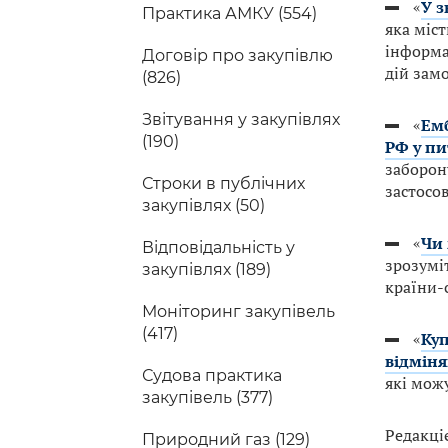
«
У з
Практика АМКУ (554)
яка міс
інформа
Договір про закупівлю
дій зам
(826)
Звітування у закупівлях
«
Емб
(190)
РФ у пи
заборон
Строки в публічних
застосов
закупівлях (50)
«
Чи 
Відповідальність у
зрозумі
закупівлях (189)
країни-
Моніторинг закупівель
(417)
«
Куп
відмін
Судова практика
які мож
закупівель (377)
Редакці
Природний газ (129)