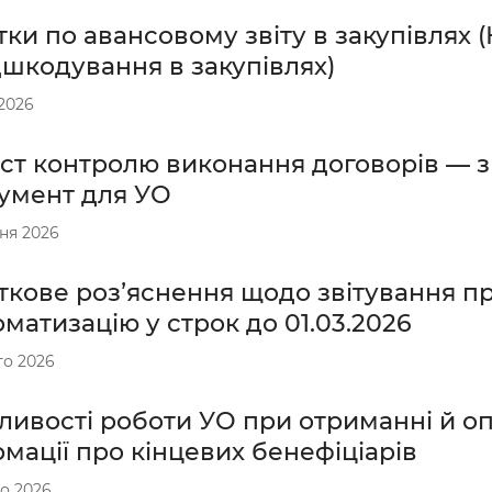
ки по авансовому звіту в закупівлях 
дшкодування в закупівлях)
 2026
іст контролю виконання договорів — 
румент для УО
ня 2026
ткове розʼяснення щодо звітування п
матизацію у строк до 01.03.2026
го 2026
ливості роботи УО при отриманні й 
мації про кінцевих бенефіціарів
о 2026