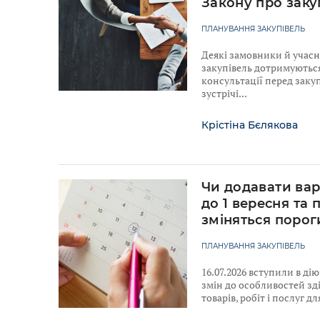
Закону про заку
ПЛАНУВАННЯ ЗАКУПІВЕЛЬ
Деякі замовники й учас
закупівель дотримуютьс
консультації перед закуп
зустрічі
Крістіна Бєлякова
Чи додавати вар
до 1 вересня та 
зміняться порог
ПЛАНУВАННЯ ЗАКУПІВЕЛЬ
16.07.2026 вступили в ді
змін до особливостей зд
товарів, робіт і послуг 