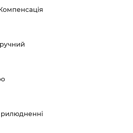
(Компенсація
зручний
ро
оприлюдненні