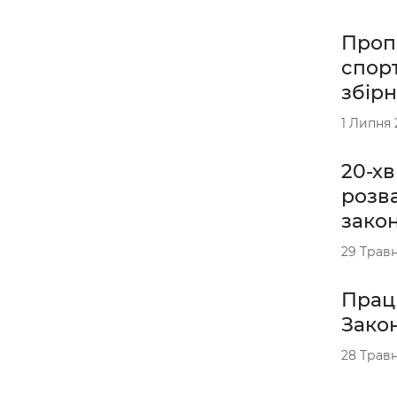
Проп
спор
збір
1 Липня 
20-хв
розв
зако
29 Травн
Прац
Закон
28 Травн