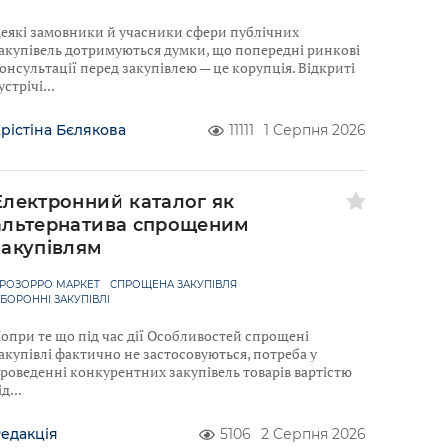
еякі замовники й учасники сфери публічних
акупівель дотримуються думки, що попередні ринкові
онсультації перед закупівлею — це корупція. Відкриті
устрічі
рістіна Бєлякова
11111
1 Серпня 2026
Електронний каталог як
альтернатива спрощеним
закупівлям
РОЗОРРО МАРКЕТ
СПРОЩЕНА ЗАКУПІВЛЯ
БОРОННІ ЗАКУПІВЛІ
опри те що під час дії Особливостей спрощені
акупівлі фактично не застосовуються, потреба у
роведенні конкурентних закупівель товарів вартістю
ід
едакція
5106
2 Серпня 2026