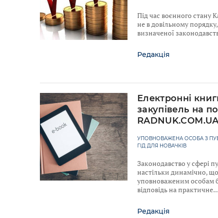
Під час воєнного стану 
не в довільному порядку, 
визначеної законодавст
Редакція
Електронні книг
закупівель на по
RADNUK.COM.U
УПОВНОВАЖЕНА ОСОБА З ПУБ
ГІД ДЛЯ НОВАЧКІВ
Законодавство у сфері п
настільки динамічно, що
уповноваженим особам б
відповідь на практичне
Редакція