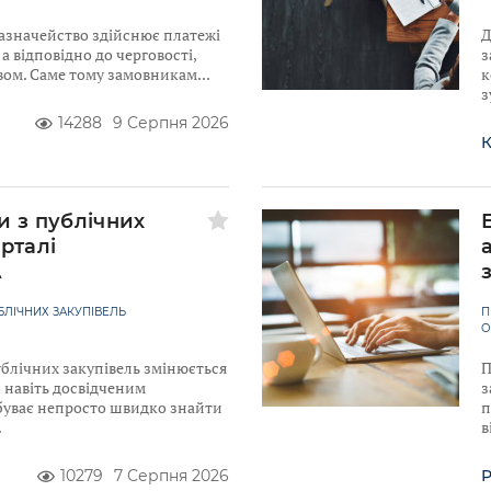
Казначейство здійснює платежі
Д
а відповідно до черговості,
з
вом. Саме тому замовникам
к
з
14288
9 Серпня 2026
К
и з публічних
рталі
A
ЛІЧНИХ ЗАКУПІВЕЛЬ
П
О
ублічних закупівель змінюється
П
 навіть досвідченим
з
уває непросто швидко знайти
п
в
10279
7 Серпня 2026
Р