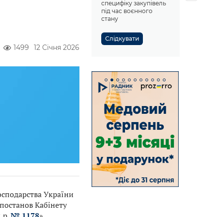
специфіку закупівель
під час воєнного
стану
Слідкувати
1499
12 Січня 2026
господарства України
постанов Кабінету
 р.
№ 1178
».