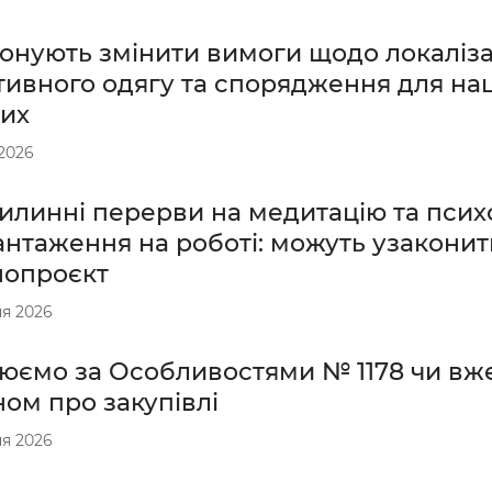
онують змінити вимоги щодо локалізац
тивного одягу та спорядження для на
них
2026
илинні перерви на медитацію та псих
антаження на роботі: можуть узаконит
нопроєкт
я 2026
юємо за Особливостями № 1178 чи вж
ом про закупівлі
я 2026