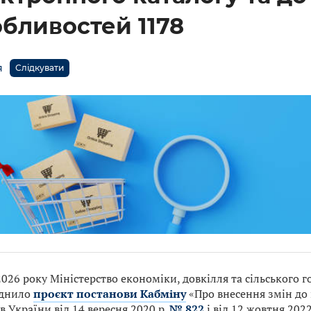
бливостей 1178
я
Слідкувати
2026 року Міністерство економіки, довкілля та сільського 
днило
проєкт постанови Кабміну
«Про внесення змін до 
в України від 14 вересня 2020 р.
№ 822
і від 12 жовтня 2022