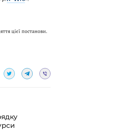
яття цієї постанови.
рядку
урси