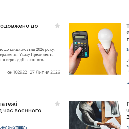
родовжено до
 до кінця жовтня 2026 року.
З
твердження Указу Президента
я строку дії воєнного
З
е
в
102922
27 Липня 2026
Р
латежі
д час воєнного
ННЯ ЗАКУПІВЕЛЬ
П