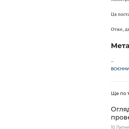
Ця поста
Отже, да
Мета
...
ВОЄННИ
Ще по т
Огля
прове
10 Липня