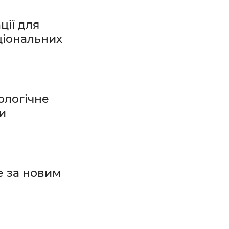
ії для
ціональних
ологічне
и
е за новим