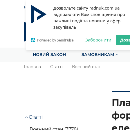
НОВИНИ
СТАТТІ
ІНСТРУ
Дозвольте сайту radnuk.com.ua
відправляти Вам сповіщення про
важливі події та новини у сфері
закупівель
Радник у сфері публічних з
Все для закупівель на одному порталі
Заборонити
Доз
Powered by SendPulse
НОВИЙ ЗАКОН
ЗАМОВНИКАМ
Головна
Статті
Воєнний стан
Пла
фор
Статті
еле
Воєнний стан (3778)