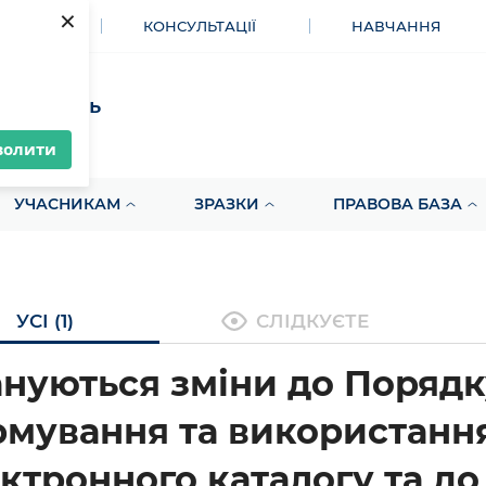
×
МЕНТИ
КОНСУЛЬТАЦІЇ
НАВЧАННЯ
акупівель
волити
УЧАСНИКАМ
ЗРАЗКИ
ПРАВОВА БАЗА
УСІ (1)
СЛІДКУЄТЕ
нуються зміни до Порядк
мування та використанн
ктронного каталогу та до