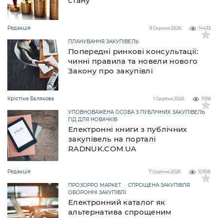
стану
Редакція
9 Серпня 2026
14433
ПЛАНУВАННЯ ЗАКУПІВЕЛЬ
Попередні ринкові консультації:
чинні правила та новели нового
Закону про закупівлі
Крістіна Бєлякова
1 Серпня 2026
11156
УПОВНОВАЖЕНА ОСОБА З ПУБЛІЧНИХ ЗАКУПІВЕЛЬ
ГІД ДЛЯ НОВАЧКІВ
Електронні книги з публічних
закупівель на порталі
RADNUK.COM.UA
Редакція
7 Серпня 2026
10308
ПРОЗОРРО МАРКЕТ
СПРОЩЕНА ЗАКУПІВЛЯ
ОБОРОННІ ЗАКУПІВЛІ
Електронний каталог як
альтернатива спрощеним