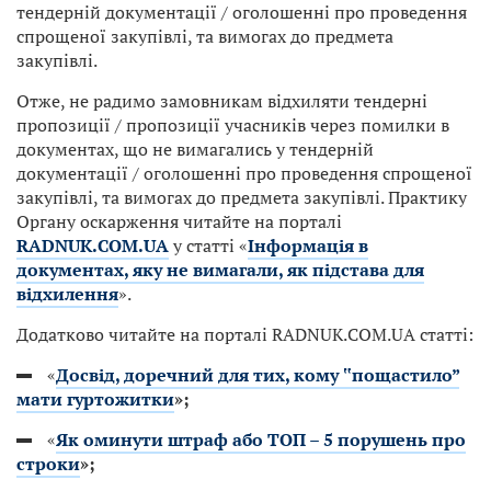
тендерній документації / оголошенні про проведення
спрощеної закупівлі, та вимогах до предмета
закупівлі.
Отже, не радимо замовникам відхиляти тендерні
пропозиції / пропозиції учасників через помилки в
документах, що не вимагались у тендерній
документації / оголошенні про проведення спрощеної
закупівлі, та вимогах до предмета закупівлі. Практику
Органу оскарження читайте на порталі
RADNUK.COM.UA
у статті «
Інформація в
документах, яку не вимагали, як підстава для
відхилення
».
Додатково читайте на порталі RADNUK.COM.UA статті:
«
Досвід, доречний для тих, кому ‟пощастило”
мати гуртожитки
»;
«
Як оминути штраф або ТОП – 5 порушень про
строки
»;