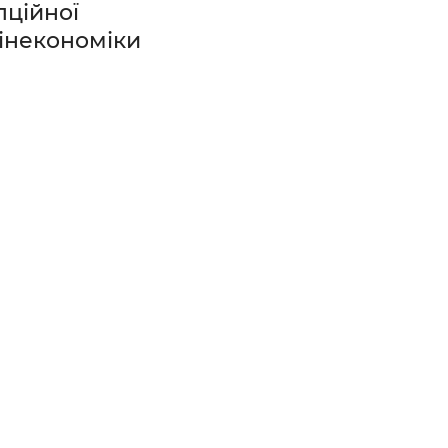
пційної
інекономіки