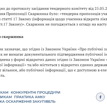
дно до протоколу засідання тендерного комітету від 25.05
ння Пропозиції Скаржника було: «тендерна пропозиція уча
 статті 17 Закону (інформація щодо учасника відкрита лік
1 ст.17 Закону)». Скаржник не погоджується з огляду на наст
я скаржника
 зазначає, що згідно із Законом України «Про публічні за
к не вимагає документального підтвердження публічної і
нена у формі відкритих даних згідно із Законом України 
ої інформації» та/або міститься у відкритих єдиних держав
є вільним, або публічної інформації, що є доступною в ел
ль.
ИКАМ
КОНКУРЕНТНІ ПРОЦЕДУРИ
НИКАМ
ПРАКТИКА АМКУ
КА ОСКАРЖЕННЯ ЗАКУПІВЕЛЬ