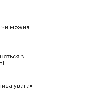
: чи можна
няться з
лі
ива увага»: