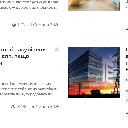
П
я думки, що попередні ринкові
з
івлею — це корупція. Відкриті
п
в
11075
1 Серпня 2026
Р
тості закупівель
після, якщо
и
З
ю певні положення чергових
ійснення публічних закупівель
Я
для замовників, передбачених
З
(
2798
24 Липня 2026
Р