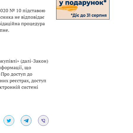
.2020 № 10 підставою
сника не відповідає
відаційна процедура
упне.
купівлі» (далі-Закон)
нформації, що
«Про доступ до
них реєстрах, доступ
ектронній системі