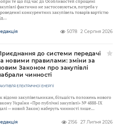
опри те що під час дії Особливостей спрощені
акупівлі фактично не застосовуються, потреба у
роведенні конкурентних закупівель товарів вартістю
ід
едакція
5078
2 Серпня 2026
Приєднання до системи передачі
за новими правилами: зміни за
новим Законом про закупівлі
набрали чинності
АКУПІВЛЯ ЕЛЕКТРИЧНОЇ ЕНЕРГІЇ
к відомо закупівельникам, більшість положень нового
акону України «Про публічні закупівлі» № 4888-IX
далі — новий Закон) наберуть чинності лише
едакція
2156
27 Липня 2026