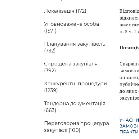
Відпові
Локалізація (172)
відхиле
вимогам
Уповноважена особа
п. 8 ч. 
(1571)
Планування закупівель
Позиці
(732)
Скаржник
Спрощена закупівля
замовни
(392)
оприлюд
публічн
Конкурентні процедури
до яких 
(1239)
закупіве
Тендерна документація
(663)
...
УЧАСН
Переговорна процедура
ЗАМОВ
закупівлі (100)
ПРАКТИ