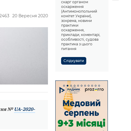
скарг органом
оскарження
(Антимонопольний
2463
20 Вересня 2020
комітет України),
зокрема, новини
практики
оскарження,
приклади, коментарі,
особливості, судова
практика з цього
питання
Слідкувати
ення №
UA-2020-