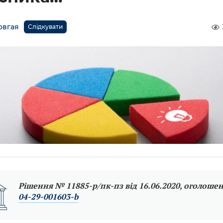
овгая
Слідкувати
Рішення № 11885-р/пк-пз від 16.06.2020, оголош
04-29-001603-b