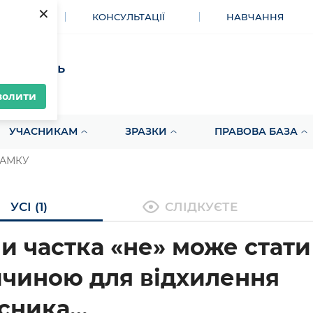
×
МЕНТИ
КОНСУЛЬТАЦІЇ
НАВЧАННЯ
акупівель
волити
УЧАСНИКАМ
ЗРАЗКИ
ПРАВОВА БАЗА
 АМКУ
УСІ (1)
СЛІДКУЄТЕ
и частка «не» може стати
чиною для відхилення
сника…