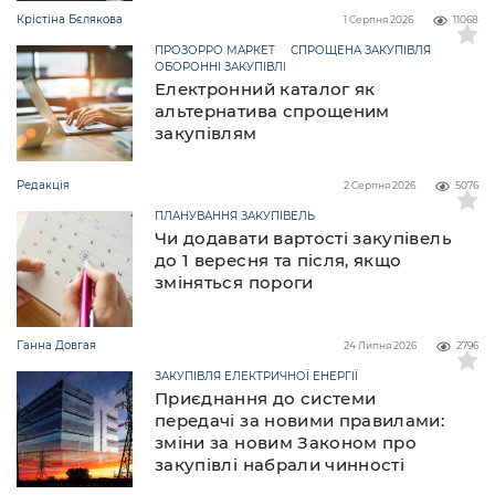
Крістіна Бєлякова
1 Серпня 2026
11068
ПРОЗОРРО МАРКЕТ
СПРОЩЕНА ЗАКУПІВЛЯ
ОБОРОННІ ЗАКУПІВЛІ
Електронний каталог як
альтернатива спрощеним
закупівлям
Редакція
2 Серпня 2026
5076
ПЛАНУВАННЯ ЗАКУПІВЕЛЬ
Чи додавати вартості закупівель
до 1 вересня та після, якщо
зміняться пороги
Ганна Довгая
24 Липня 2026
2796
ЗАКУПІВЛЯ ЕЛЕКТРИЧНОЇ ЕНЕРГІЇ
Приєднання до системи
передачі за новими правилами:
зміни за новим Законом про
закупівлі набрали чинності