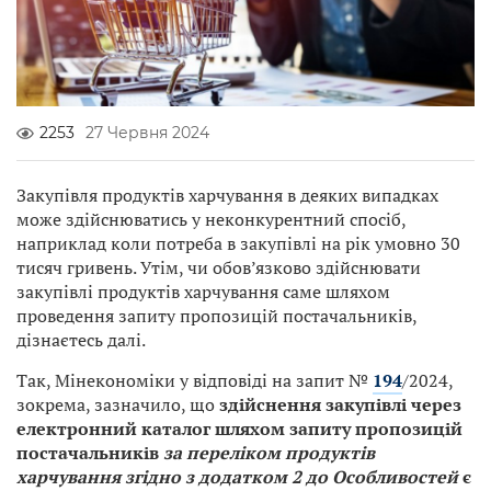
2253
27 Червня 2024
Закупівля продуктів харчування в деяких випадках
може здійснюватись у неконкурентний спосіб,
наприклад коли потреба в закупівлі на рік умовно 30
тисяч гривень. Утім, чи обов’язково здійснювати
закупівлі продуктів харчування саме шляхом
проведення запиту пропозицій постачальників,
дізнаєтесь далі.
Так, Мінекономіки у відповіді на запит №
194
/2024,
зокрема, зазначило, що
здійснення закупівлі через
електронний каталог шляхом запиту пропозицій
постачальників
за переліком продуктів
харчування згідно з додатком 2 до Особливостей
є