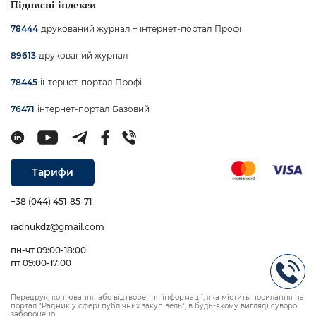
Підписні індекси
друкований журнал + інтернет-портал Профі
78444
друкований журнал
89613
інтернет-портал Профі
78445
інтернет-портал Базовий
76471
Тарифи
+38 (044) 451-85-71
radnukdz@gmail.com
пн-чт 09:00-18:00
пт 09:00-17:00
Передрук, копіювання або відтворення інформації, яка містить посилання на
портал “Радник у сфері публічних закупівель”, в будь-якому вигляді суворо
заборонено.