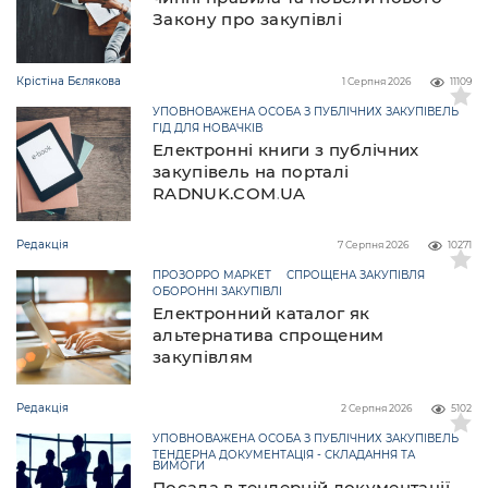
Закону про закупівлі
Крістіна Бєлякова
1 Серпня 2026
11109
УПОВНОВАЖЕНА ОСОБА З ПУБЛІЧНИХ ЗАКУПІВЕЛЬ
ГІД ДЛЯ НОВАЧКІВ
Електронні книги з публічних
закупівель на порталі
RADNUK.COM.UA
Редакція
7 Серпня 2026
10271
ПРОЗОРРО МАРКЕТ
СПРОЩЕНА ЗАКУПІВЛЯ
ОБОРОННІ ЗАКУПІВЛІ
Електронний каталог як
альтернатива спрощеним
закупівлям
Редакція
2 Серпня 2026
5102
УПОВНОВАЖЕНА ОСОБА З ПУБЛІЧНИХ ЗАКУПІВЕЛЬ
ТЕНДЕРНА ДОКУМЕНТАЦІЯ - СКЛАДАННЯ ТА
ВИМОГИ
Посада в тендерній документації