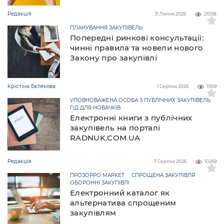
Редакція
31 Липня 2026
21058
ПЛАНУВАННЯ ЗАКУПІВЕЛЬ
Попередні ринкові консультації:
чинні правила та новели нового
Закону про закупівлі
Крістіна Бєлякова
1 Серпня 2026
11109
УПОВНОВАЖЕНА ОСОБА З ПУБЛІЧНИХ ЗАКУПІВЕЛЬ
ГІД ДЛЯ НОВАЧКІВ
Електронні книги з публічних
закупівель на порталі
RADNUK.COM.UA
Редакція
7 Серпня 2026
10269
ПРОЗОРРО МАРКЕТ
СПРОЩЕНА ЗАКУПІВЛЯ
ОБОРОННІ ЗАКУПІВЛІ
Електронний каталог як
альтернатива спрощеним
закупівлям