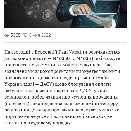
3065
19 Січня 2022
На сьогодні у Верховній Раді України розглядаються
два законопроєкти — №
6330
та №
6331
, які можуть
привнести певні зміни в публічні закупівлі. Так,
зазначеними законопроєктами планується змінити
повноваження Державної аудиторської служби
України (далі — ДАСУ) щодо блокування оплати
рахунків при наявності висновків ДАСУ, у яких
встановлені зобов’язання про усунення порушення
(порушень) законодавства шляхом відміни тендеру,
розірвання договору про закупівлю, у разі якщо такі
порушення не усунуті замовником і висновок не
скасовано в судовому порядку.