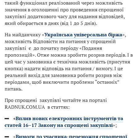
такий функціонал реалізований через можливість
значення в оголошенні про проведення спрощеної
закупівлі додаткового часу для надання відповідей,
який обирається в днях (від 1 до 5 днів).
На майданчику «
Українська універсальна біржа
»,
можливість Відповісти на питання у спрощеній
закупівлі є до початку періоду «Подання
пропозицій». Отже можна зробити розрив періодів. І в
цей час у замовника є технічна можливість (присутня
кнопка) надати відповідь на питання / вимогу. І це
реальний вихід для замовника робити розрив між
періодами, щоб виключити проблеми “останніх”
питань.
Про спрощені закупівлі читайте на порталі
RADNUK.COM.UA в статтях:
«
Вплив нових електронних інструментів та
статей 16–17 Закону на спрощені закупівлі
»;
«
Вимоги до учасника-переможця спрощеної