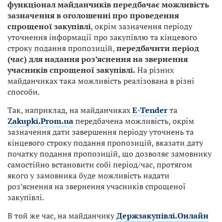
функціонал майданчиків передбачає можливість
зазначення в оголошенні про проведення
спрощеної закупівлі
, окрім зазначення періоду
уточнення інформації про закупівлю та кінцевого
строку подання пропозицій,
передбачити період
(час) для надання роз’яснення на звернення
учасників спрощеної закупівлі.
На різних
майданчиках така можливість реалізована в різні
способи.
Так, наприклад, на майданчиках
E-Tender
та
Zakupki.Prom.ua
передбачена можливість, окрім
зазначення дати завершення періоду уточнень та
кінцевого строку подання пропозицій, вказати дату
початку подання пропозицій, що дозволяє замовнику
самостійно встановити собі період/час, протягом
якого у замовника буде можливість надати
роз’яснення на звернення учасників спрощеної
закупівлі.
В той же час, на майданчику
Держзакупівлі.Онлайн