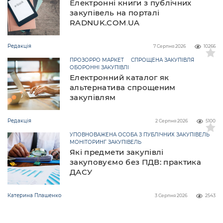
Електронні книги з публічних
закупівель на порталі
RADNUK.COM.UA
Редакція
7 Серпня 2026
10266
ПРОЗОРРО МАРКЕТ
СПРОЩЕНА ЗАКУПІВЛЯ
ОБОРОННІ ЗАКУПІВЛІ
Електронний каталог як
альтернатива спрощеним
закупівлям
Редакція
2 Серпня 2026
5100
УПОВНОВАЖЕНА ОСОБА З ПУБЛІЧНИХ ЗАКУПІВЕЛЬ
МОНІТОРИНГ ЗАКУПІВЕЛЬ
Які предмети закупівлі
закуповуємо без ПДВ: практика
ДАСУ
Катерина Плашенко
3 Серпня 2026
2543