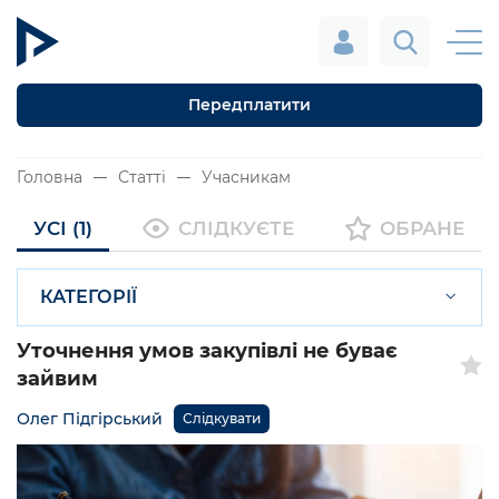
Передплатити
Головна
Статті
Учасникам
УСІ (1)
СЛІДКУЄТЕ
ОБРАНЕ
КАТЕГОРІЇ
Уточнення умов закупівлі не буває
зайвим
Олег Підгірський
Слідкувати