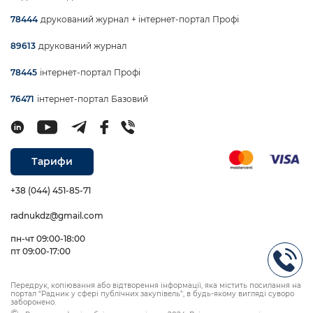
друкований журнал + інтернет-портал Профі
78444
друкований журнал
89613
інтернет-портал Профі
78445
інтернет-портал Базовий
76471
Тарифи
+38 (044) 451-85-71
radnukdz@gmail.com
пн-чт 09:00-18:00
пт 09:00-17:00
Передрук, копіювання або відтворення інформації, яка містить посилання на
портал “Радник у сфері публічних закупівель”, в будь-якому вигляді суворо
заборонено.