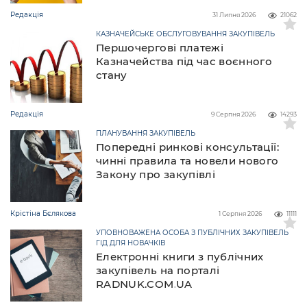
Редакція
31 Липня 2026
21062
КАЗНАЧЕЙСЬКЕ ОБСЛУГОВУВАННЯ ЗАКУПІВЕЛЬ
Першочергові платежі
Казначейства під час воєнного
стану
Редакція
9 Серпня 2026
14293
ПЛАНУВАННЯ ЗАКУПІВЕЛЬ
Попередні ринкові консультації:
чинні правила та новели нового
Закону про закупівлі
Крістіна Бєлякова
1 Серпня 2026
11111
УПОВНОВАЖЕНА ОСОБА З ПУБЛІЧНИХ ЗАКУПІВЕЛЬ
ГІД ДЛЯ НОВАЧКІВ
Електронні книги з публічних
закупівель на порталі
RADNUK.COM.UA