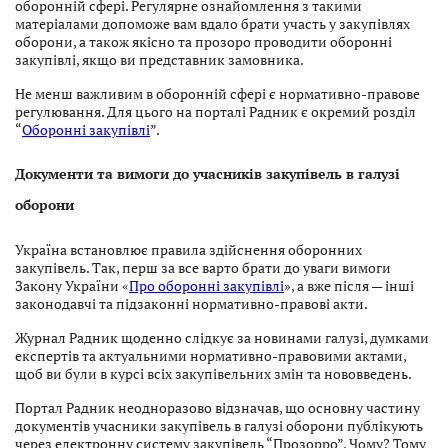
оборонній сфері. Регулярне ознайомлення з такими
матеріалами допоможе вам вдало брати участь у закупівлях
оборони, а також якісно та прозоро проводити оборонні
закупівлі, якщо ви представник замовника.
Не менш важливим в оборонній сфері є нормативно-правове
регулювання. Для цього на порталі Радник є окремий розділ
“
Оборонні закупівлі
”.
Документи та вимоги до учасників закупівель в галузі
оборони
Україна встановлює правила здійснення оборонних
закупівель. Так, перш за все варто брати до уваги вимоги
Закону України «
Про оборонні закупівлі
», а вже після — інші
законодавчі та підзаконні нормативно-правові акти.
Журнал Радник щоденно слідкує за новинами галузі, думками
експертів та актуальними нормативно-правовими актами,
щоб ви були в курсі всіх закупівельних змін та нововведень.
Портал Радник неодноразово відзначав, що основну частину
документів учасники закупівель в галузі оборони публікують
через електронну систему закупівель “Прозорро”. Чому? Тому