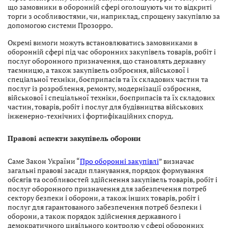
що замовники в оборонній сфері оголошують чи то відкриті
торги з особливостями, чи, наприклад, спрощену закупівлю за
допомогою системи Прозорро.
Окремі вимоги можуть встановлюватись замовниками в
оборонній сфері під час оборонних закупівель товарів, робіт і
послуг оборонного призначення, що становлять державну
таємницю, а також закупівель озброєння, військової і
спеціальної техніки, боєприпасів та їх складових частин та
послуг із розроблення, ремонту, модернізації озброєння,
військової і спеціальної техніки, боєприпасів та їх складових
частин, товарів, робіт і послуг для будівництва військових
інженерно-технічних і фортифікаційних споруд.
П
равові аспекти закупівель оборони
Саме Закон України “
Про оборонні закупівлі
” визначає
загальні правові засади планування, порядок формування
обсягів та особливостей здійснення закупівель товарів, робіт і
послуг оборонного призначення для забезпечення потреб
сектору безпеки і оборони, а також інших товарів, робіт і
послуг для гарантованого забезпечення потреб безпеки і
оборони, а також порядок здійснення державного і
демократичного цивільного контролю у сфері оборонних