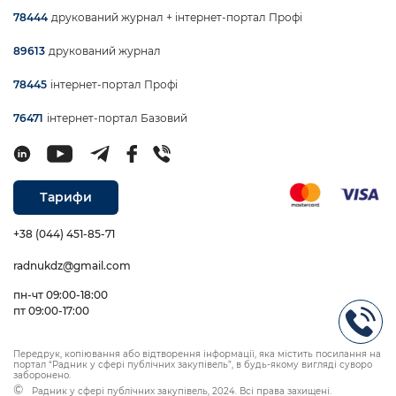
друкований журнал + інтернет-портал Профі
78444
друкований журнал
89613
інтернет-портал Профі
78445
інтернет-портал Базовий
76471
Тарифи
+38 (044) 451-85-71
radnukdz@gmail.com
пн-чт 09:00-18:00
пт 09:00-17:00
Передрук, копіювання або відтворення інформації, яка містить посилання на
портал “Радник у сфері публічних закупівель”, в будь-якому вигляді суворо
заборонено.
Радник у сфері публічних закупівель, 2024. Всі права захищені.