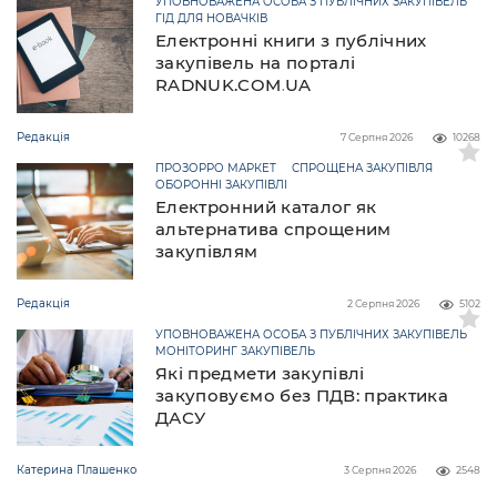
УПОВНОВАЖЕНА ОСОБА З ПУБЛІЧНИХ ЗАКУПІВЕЛЬ
ГІД ДЛЯ НОВАЧКІВ
Електронні книги з публічних
закупівель на порталі
RADNUK.COM.UA
Редакція
7 Серпня 2026
10268
ПРОЗОРРО МАРКЕТ
СПРОЩЕНА ЗАКУПІВЛЯ
ОБОРОННІ ЗАКУПІВЛІ
Електронний каталог як
альтернатива спрощеним
закупівлям
Редакція
2 Серпня 2026
5102
УПОВНОВАЖЕНА ОСОБА З ПУБЛІЧНИХ ЗАКУПІВЕЛЬ
МОНІТОРИНГ ЗАКУПІВЕЛЬ
Які предмети закупівлі
закуповуємо без ПДВ: практика
ДАСУ
Катерина Плашенко
3 Серпня 2026
2548