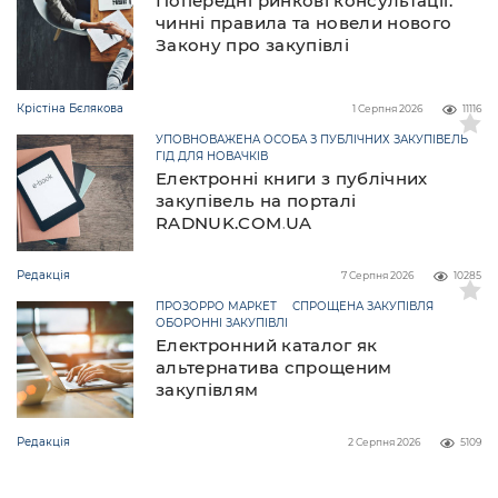
Попередні ринкові консультації:
чинні правила та новели нового
Закону про закупівлі
Крістіна Бєлякова
1 Серпня 2026
11116
УПОВНОВАЖЕНА ОСОБА З ПУБЛІЧНИХ ЗАКУПІВЕЛЬ
ГІД ДЛЯ НОВАЧКІВ
Електронні книги з публічних
закупівель на порталі
RADNUK.COM.UA
Редакція
7 Серпня 2026
10285
ПРОЗОРРО МАРКЕТ
СПРОЩЕНА ЗАКУПІВЛЯ
ОБОРОННІ ЗАКУПІВЛІ
Електронний каталог як
альтернатива спрощеним
закупівлям
Редакція
2 Серпня 2026
5109