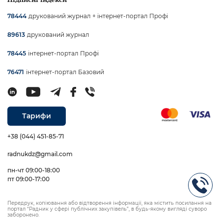
друкований журнал + інтернет-портал Профі
78444
друкований журнал
89613
інтернет-портал Профі
78445
інтернет-портал Базовий
76471
Тарифи
+38 (044) 451-85-71
radnukdz@gmail.com
пн-чт 09:00-18:00
пт 09:00-17:00
Передрук, копіювання або відтворення інформації, яка містить посилання на
портал “Радник у сфері публічних закупівель”, в будь-якому вигляді суворо
заборонено.