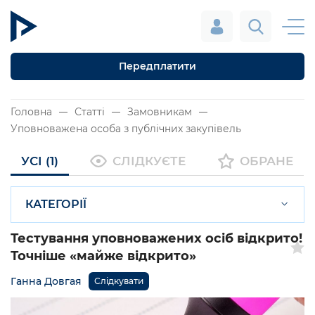
Передплатити
Головна
Статті
Замовникам
Уповноважена особа з публічних закупівель
УСІ (1)
СЛІДКУЄТЕ
ОБРАНЕ
КАТЕГОРІЇ
Тестування уповноважених осіб відкрито!
Точніше «майже відкрито»
Ганна Довгая
Слідкувати