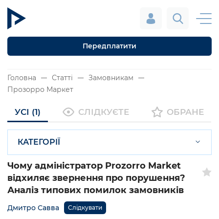
Передплатити
Головна
Статті
Замовникам
Прозорро Маркет
УСІ (1)
СЛІДКУЄТЕ
ОБРАНЕ
КАТЕГОРІЇ
Чому адміністратор Prozorro Market
відхиляє звернення про порушення?
Аналіз типових помилок замовників
Дмитро Савва
Слідкувати