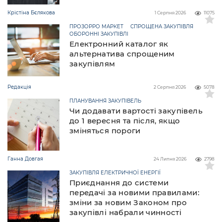
Крістіна Бєлякова
1 Серпня 2026
11075
ПРОЗОРРО МАРКЕТ
СПРОЩЕНА ЗАКУПІВЛЯ
ОБОРОННІ ЗАКУПІВЛІ
Електронний каталог як
альтернатива спрощеним
закупівлям
Редакція
2 Серпня 2026
5078
ПЛАНУВАННЯ ЗАКУПІВЕЛЬ
Чи додавати вартості закупівель
до 1 вересня та після, якщо
зміняться пороги
Ганна Довгая
24 Липня 2026
2798
ЗАКУПІВЛЯ ЕЛЕКТРИЧНОЇ ЕНЕРГІЇ
Приєднання до системи
передачі за новими правилами:
зміни за новим Законом про
закупівлі набрали чинності