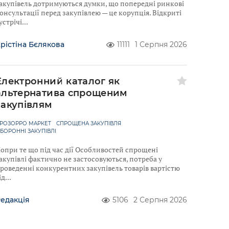
акупівель дотримуються думки, що попередні ринкові
онсультації перед закупівлею — це корупція. Відкриті
устрічі
рістіна Бєлякова
11111
1 Серпня 2026
Електронний каталог як
альтернатива спрощеним
закупівлям
РОЗОРРО МАРКЕТ
СПРОЩЕНА ЗАКУПІВЛЯ
БОРОННІ ЗАКУПІВЛІ
опри те що під час дії Особливостей спрощені
акупівлі фактично не застосовуються, потреба у
роведенні конкурентних закупівель товарів вартістю
ід
едакція
5106
2 Серпня 2026