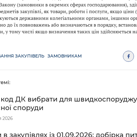
2 Закону (замовники в окремих сферах господарювання), зд
едметів закупівлі, як товари, роботи і послуги, якщо ціни 
жуються державними колегіальними органами, іншими ор
дно до їх повноважень або визначаються в порядку, встан
и, у тому числі якщо визначення таких цін здійснюється на
АННЯ ЗАКУПІВЕЛЬ
ЗАМОВНИКАМ
емі:
 код ДК вибрати для швидкоспоруджу
сної споруди
я 2026
 в закупівлях із 01.09.2026: добірка пи