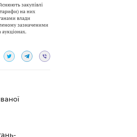
ійснюють закупівлі
(тарифи) на них
ганами влади
овленому зазначеними
 аукціонах.
ваної
тань-