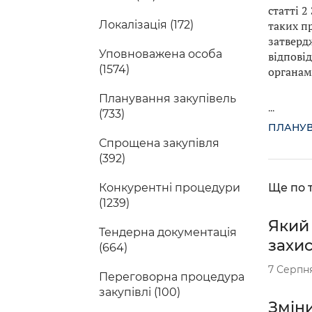
статті 
таких пр
Локалізація (172)
затверд
Уповноважена особа
відпові
(1574)
органам
Планування закупівель
...
(733)
ПЛАНУВ
Спрощена закупівля
(392)
Ще по т
Конкурентні процедури
(1239)
Який
Тендерна документація
захи
(664)
7 Серпн
Переговорна процедура
закупівлі (100)
Зміни