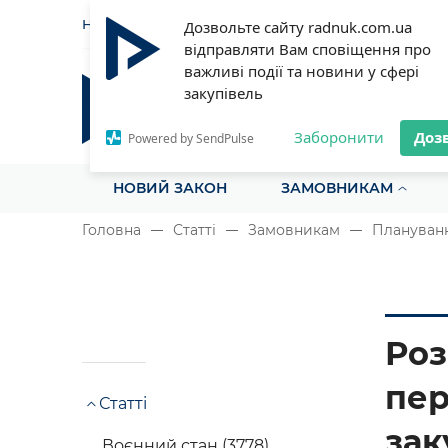
НОВИНИ
СТАТТІ
ІНСТРУ
Дозвольте сайту radnuk.com.ua
відправляти Вам сповіщення про
важливі події та новини у сфері
закупівель
Радник у сфері публічних з
Все для закупівель на одному порталі
Заборонити
Доз
Powered by SendPulse
НОВИЙ ЗАКОН
ЗАМОВНИКАМ
Головна
Статті
Замовникам
Плануванн
Роз
пер
Статті
зак
Воєнний стан (3778)