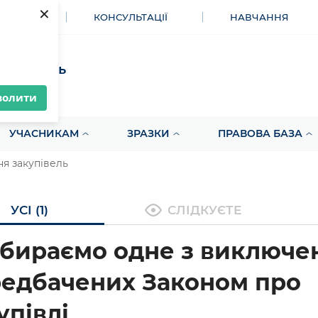
×
МЕНТИ
КОНСУЛЬТАЦІЇ
НАВЧАННЯ
акупівель
волити
УЧАСНИКАМ
ЗРАЗКИ
ПРАВОВА БАЗА
я закупівель
УСІ (1)
СЛІДКУЄТЕ
бираємо одне з виключен
едбачених Законом про
упівлі