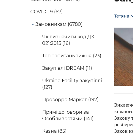
COVID-19 (67)
Тетяна 
Замовникам (6780)
Як визначити код ДК
021:2015 (16)
Топ запитань тижня (23)
Закупівлі DREAM (11)
Ukraine Facility закупівлі
(127)
Прозорро Маркет (197)
Виключ
кожного 
Прямі договори за
Закону т
Особливостями (141)
розбере
Закон не
Казна (85)