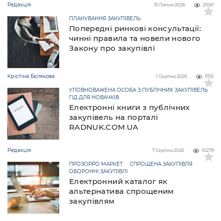
Редакція
31 Липня 2026
21061
ПЛАНУВАННЯ ЗАКУПІВЕЛЬ
Попередні ринкові консультації:
чинні правила та новели нового
Закону про закупівлі
Крістіна Бєлякова
1 Серпня 2026
11110
УПОВНОВАЖЕНА ОСОБА З ПУБЛІЧНИХ ЗАКУПІВЕЛЬ
ГІД ДЛЯ НОВАЧКІВ
Електронні книги з публічних
закупівель на порталі
RADNUK.COM.UA
Редакція
7 Серпня 2026
10279
ПРОЗОРРО МАРКЕТ
СПРОЩЕНА ЗАКУПІВЛЯ
ОБОРОННІ ЗАКУПІВЛІ
Електронний каталог як
альтернатива спрощеним
закупівлям