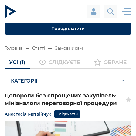
Передплатити
Головна
Статті
Замовникам
УСІ (1)
СЛІДКУЄТЕ
ОБРАНЕ
КАТЕГОРІЇ
Допороги без спрощених закупівель:
мініаналоги переговорної процедури
Анастасія Матвійчук
Слідкувати