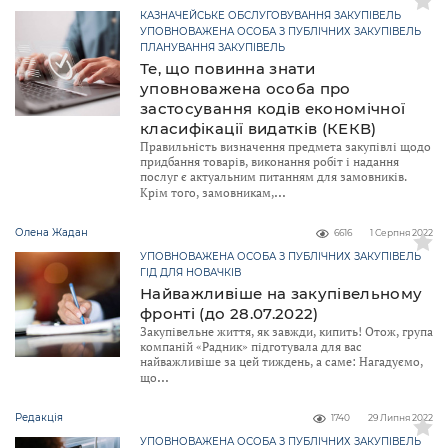
КАЗНАЧЕЙСЬКЕ ОБСЛУГОВУВАННЯ ЗАКУПІВЕЛЬ
УПОВНОВАЖЕНА ОСОБА З ПУБЛІЧНИХ ЗАКУПІВЕЛЬ
ПЛАНУВАННЯ ЗАКУПІВЕЛЬ
Те, що повинна знати
уповноважена особа про
застосування кодів економічної
класифікації видатків (КЕКВ)
Правильність визначення предмета закупівлі щодо
придбання товарів, виконання робіт і надання
послуг є актуальним питанням для замовників.
Крім того, замовникам,
Олена Жадан
6616
1 Серпня 2022
УПОВНОВАЖЕНА ОСОБА З ПУБЛІЧНИХ ЗАКУПІВЕЛЬ
ГІД ДЛЯ НОВАЧКІВ
Найважливіше на закупівельному
фронті (до 28.07.2022)
Закупівельне життя, як завжди, кипить! Отож, група
компаній «Радник» підготувала для вас
найважливіше за цей тиждень, а саме: Нагадуємо,
що
Редакція
1740
29 Липня 2022
УПОВНОВАЖЕНА ОСОБА З ПУБЛІЧНИХ ЗАКУПІВЕЛЬ