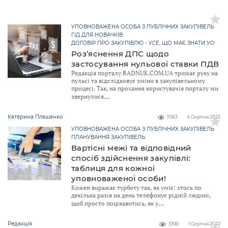
УПОВНОВАЖЕНА ОСОБА З ПУБЛІЧНИХ ЗАКУПІВЕЛЬ
ГІД ДЛЯ НОВАЧКІВ
ДОГОВІР ПРО ЗАКУПІВЛЮ - УСЕ, ЩО МАЄ ЗНАТИ УО
Роз’яснення ДПС щодо
застосування нульової ставки ПДВ
Редакція порталу RADNUK.COM.UA тримає руку на
пульсі та відслідковує зміни в закупівельному
процесі. Так, на прохання користувачів порталу ми
звернулися
Катерина Плашенко
11363
4 Серпня 2022
УПОВНОВАЖЕНА ОСОБА З ПУБЛІЧНИХ ЗАКУПІВЕЛЬ
ПЛАНУВАННЯ ЗАКУПІВЕЛЬ
Вартісні межі та відповідний
спосіб здійснення закупівлі:
таблиця для кожної
уповноваженої особи!
Кожен виражає турботу так, як уміє: хтось по
декілька разів на день телефонує рідній людині,
щоб просто поцікавитись, як у
Редакція
3390
1 Серпня 2022