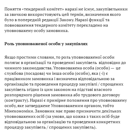
Поняття «тендерний комітет» наразі не існує, закупівельники
за звичкою використовують цей термін, визначення якого
було в попередній редакції Закону. Наразі функції та
повноваження тендерного комітету перекладено на
уповноважену особу замовника.
Роль уповноваженої особи у закупівлях
Якщо простими словами, то роль уповноваженої особи
полягає в організації та проведенні закупівель відповідно до
чинного законодавства. Уповноважена особа (особи) — це
службова (посадова) чи інша особа (особи), яка (-і) є
працівником замовника і визначена відповідальною за
організацію та проведення процедур закупівлі / спрощених
закупівель згідно із цим законом на підставі власного
розпорядчого рішення замовника або трудового договору
(контракту). Наразі є примірне положення про уповноважену
особу, яке затверджене Уповноваженим органом, тобто
Мінекономіки. Замовник має право призначити декількох
уповноважених осіб (за умови, що кожна з таких осіб буде
відповідальною за організацію та проведення конкретних
процедур закупівель / спрощених закупівель).