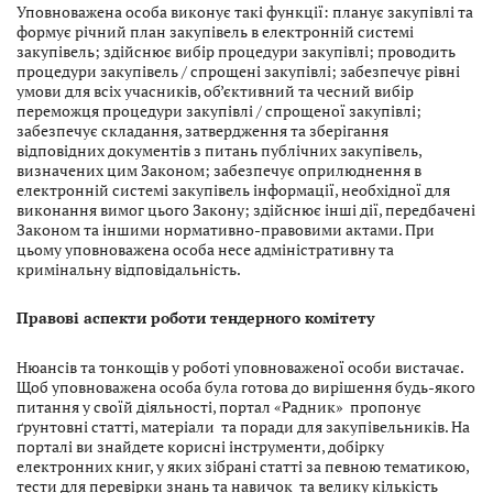
Уповноважена особа виконує такі функції: планує закупівлі та
формує річний план закупівель в електронній системі
закупівель; здійснює вибір процедури закупівлі; проводить
процедури закупівель / спрощені закупівлі; забезпечує рівні
умови для всіх учасників, об’єктивний та чесний вибір
переможця процедури закупівлі / спрощеної закупівлі;
забезпечує складання, затвердження та зберігання
відповідних документів з питань публічних закупівель,
визначених цим Законом; забезпечує оприлюднення в
електронній системі закупівель інформації, необхідної для
виконання вимог цього Закону; здійснює інші дії, передбачені
Законом та іншими нормативно-правовими актами. При
цьому уповноважена особа несе адміністративну та
кримінальну відповідальність.
Правові аспекти роботи тендерного комітету
Нюансів та тонкощів у роботі уповноваженої особи вистачає.
Щоб уповноважена особа була готова до вирішення будь-якого
питання у своїй діяльності, портал «Радник» пропонує
ґрунтовні статті, матеріали та поради для закупівельників. На
порталі ви знайдете корисні інструменти, добірку
електронних книг, у яких зібрані статті за певною тематикою,
тести для перевірки знань та навичок та велику кількість