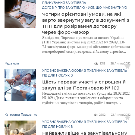
ПЛАНУВАННЯ ЗАКУПІВЕЛЬ
ДОГОВІР ПРО ЗАКУПІВЛЮ - УСЕ, ЩО МАЄ ЗНАТИ УО
Чотири орієнтовні умови, на які
варто звернути увагу в документі з
ТПП для розірвання договору
через форс-мажор
Як відомо, Торгово-промислова палата України
(ТПП України) листом від 28.02.2022 № 2024/02.0-
7.1 засвідчила форс-мажорні обставини (обставини
непереборної сили), зокрема військову агресію
Редакція
3315
28 Липня 2022
УПОВНОВАЖЕНА ОСОБА З ПУБЛІЧНИХ ЗАКУПІВЕЛЬ
ГІД ДЛЯ НОВАЧКІВ
Шість переваг участі у спрощеній
закупівлі за Постановою № 169
Нещодавні зміни до постанови Уряду від 28.02.2022
№ 169 «Деякі питання здійснення оборонних та
публічних закупівель товарів, робіт і послуг
Катерина Плашенко
2602
22 Липня 2022
УПОВНОВАЖЕНА ОСОБА З ПУБЛІЧНИХ ЗАКУПІВЕЛЬ
ГІД ДЛЯ НОВАЧКІВ
Найважливіше на закупівельному