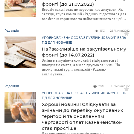
фронті (до 21.07.2022)
Всесвіт закупівель не перестає нас дивувати! Як
завжди, група компаній «Радник» підготувала для
вас безліч корисного та найважливішого за цей
Редакція
1613
22 Липня 2022
УПОВНОВАЖЕНА ОСОБА З ПУБЛІЧНИХ ЗАКУПІВЕЛЬ
ГІД ДЛЯ НОВАЧКІВ
Найважливіше на закупівельному
фронті (до 14.07.2022)
Зміни в закупівельному світі відбуваються зі
швидкістю світла, а ми слідкуємо за ними! На
цьому тижні група компаній «Радник»
аналізувала
Редакція
2840
15 Липня 2022
УПОВНОВАЖЕНА ОСОБА З ПУБЛІЧНИХ ЗАКУПІВЕЛЬ
ГІД ДЛЯ НОВАЧКІВ
Хороші новини! Слідкувати за
змінами до переліку окупованих
територій та оновленням
черговості оплат Казначейством
стає простіше
Для зручності користувачів порталу