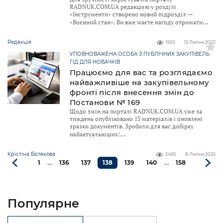
RADNUK.COM.UA редакцією у розділі
«Інструменти» створено новий підрозділ —
«Воєнний стан». Ви вже маєте нагоду отримати
Редакція
1550
12 Липня 2022
УПОВНОВАЖЕНА ОСОБА З ПУБЛІЧНИХ ЗАКУПІВЕЛЬ
ГІД ДЛЯ НОВАЧКІВ
Працюємо для вас та розглядаємо
найважливіше на закупівельному
фронті після внесення змін до
Постанови № 169
Щодо змін на порталі RADNUK.COM.UA уже за
тиждень опубліковано 15 матеріалів і оновлені
зразки документів. Зробили для вас добірку
найактуальніших:
Крістіна Бєлякова
2485
8 Липня 2022
…
…
1
136
137
138
139
140
158
Популярне