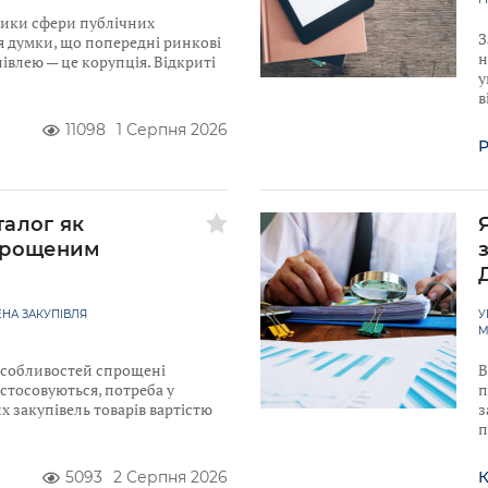
ники сфери публічних
З
я думки, що попередні ринкові
н
івлею — це корупція. Відкриті
у
в
11098
1 Серпня 2026
Р
талог як
прощеним
НА ЗАКУПІВЛЯ
У
М
 Особливостей спрощені
В
астосовуються, потреба у
п
 закупівель товарів вартістю
з
п
5093
2 Серпня 2026