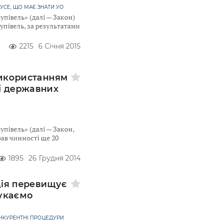
 УСЕ, ЩО МАЄ ЗНАТИ УО
півель» (далі — Закон)
півель, за результатами
2215
6 Січня 2015
використанням
і державних
півель» (далі — Закон,
рав чинності ще 20
1895
26 Грудня 2014
ція перевищує
шукаємо
НКУРЕНТНІ ПРОЦЕДУРИ