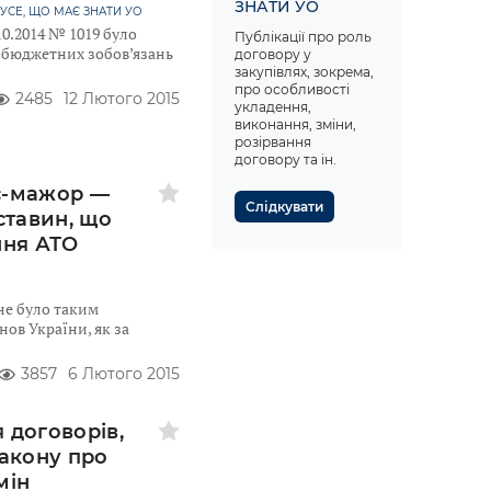
ЗНАТИ УО
 УСЕ, ЩО МАЄ ЗНАТИ УО
10.2014 № 1019 було
Публікації про роль
у бюджетних зобов’язань
договору у
закупівлях, зокрема,
про особливості
2485
12 Лютого 2015
укладення,
виконання, зміни,
розірвання
договору та ін.
с-мажор —
Слідкувати
ставин, що
ння АТО
не було таким
ов України, як за
3857
6 Лютого 2015
 договорів,
Закону про
мін