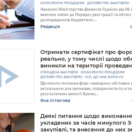
КОНКУРЕНТНІ ПРОЦЕДУРИ
ДОГОВІР ПРО ЗАКУПІВЛЮ -
Наказом Міністерства фінансів України від 08.
внесено зміни до Порядку реєстрації та облік
розпорядників бюджетних
Редакція
Отримати сертифікат про фор
реально, у тому числі щодо об
виникли на території проведе
СПРОЩЕНА ЗАКУПІВЛЯ
КОНКУРЕНТНІ ПРОЦЕДУРИ
ДОГОВІР ПРО ЗАКУПІВЛЮ - УСЕ, ЩО МАЄ ЗНАТИ УО
Ще ніколи питання форс-мажорних обставин 
актуальним для громадян, підприємств та устан
результатами анексії Криму
Яна Устюгова
Деякі питання щодо виконання
укладених за часів минулого 
закупівлі, та внесення до них з