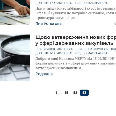
ДОГОВІР ПРО ЗАКУПІВЛЮ - УСЕ, ЩО МАЄ ЗНАТИ УО
При нинішніх нестабільності курсу іноземних 
інфляції і уявляти не потрібно ситуацію, коли
процедура закупівлі до
Яна Устюгова
Щодо затвердження нових фор
у сфері державних закупівель
ПЛАНУВАННЯ ЗАКУПІВЕЛЬ
СПРОЩЕНА ЗАКУПІВЛЯ
КО
ДОГОВІР ПРО ЗАКУПІВЛЮ - УСЕ, ЩО МАЄ ЗНАТИ УО
Доброго дня! Наказом МЕРТУ від 15.09.2014 № 
форми документів у сфері державних закупівел
затверджених зазначеним
Редакція
…
1
81
82
83