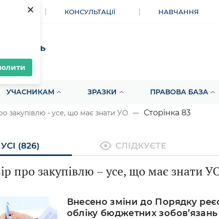
×
МЕНТИ
КОНСУЛЬТАЦІЇ
НАВЧАННЯ
акупівель
волити
УЧАСНИКАМ
ЗРАЗКИ
ПРАВОВА БАЗА
Сторінка 83
ро закупівлю - усе, що має знати УО
УСІ (826)
СЛІДКУЄТЕ
ір про закупівлю – усе, що має знати У
Внесено зміни до Порядку реєс
обліку бюджетних зобов’язань