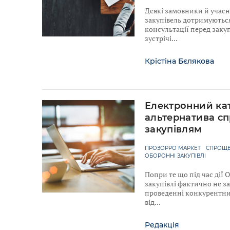
Деякі замовники й учас
закупівель дотримуютьс
консультації перед закуп
зустрічі
Крістіна Бєлякова
Електронний ка
альтернатива с
закупівлям
ПРОЗОРРО МАРКЕТ
СПРОЩЕ
ОБОРОННІ ЗАКУПІВЛІ
Попри те що під час дії
закупівлі фактично не з
проведенні конкурентних
від
Редакція