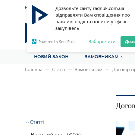
НОВИНИ
СТАТТІ
ІНСТРУ
Дозвольте сайту radnuk.com.ua
відправляти Вам сповіщення про
важливі події та новини у сфері
закупівель
Радник у сфері публічних з
Все для закупівель на одному порталі
Заборонити
Доз
Powered by SendPulse
НОВИЙ ЗАКОН
ЗАМОВНИКАМ
Головна
Статті
Замовникам
Договір п
Догов
Статті
Воєнний стан (3775)