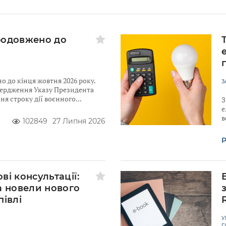
родовжено до
 до кінця жовтня 2026 року.
З
твердження Указу Президента
я строку дії воєнного
З
е
в
102849
27 Липня 2026
Р
ві консультації:
а новели нового
півлі
У
Г