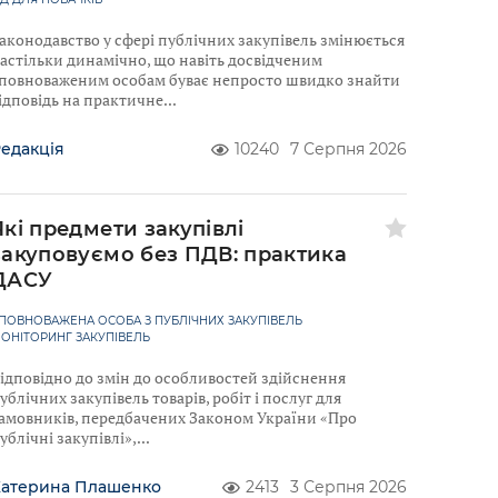
аконодавство у сфері публічних закупівель змінюється
астільки динамічно, що навіть досвідченим
повноваженим особам буває непросто швидко знайти
ідповідь на практичне
едакція
10240
7 Серпня 2026
Які предмети закупівлі
закуповуємо без ПДВ: практика
ДАСУ
ПОВНОВАЖЕНА ОСОБА З ПУБЛІЧНИХ ЗАКУПІВЕЛЬ
ОНІТОРИНГ ЗАКУПІВЕЛЬ
ідповідно до змін до особливостей здійснення
ублічних закупівель товарів, робіт і послуг для
амовників, передбачених Законом України «Про
ублічні закупівлі»,
Катерина Плашенко
2413
3 Серпня 2026