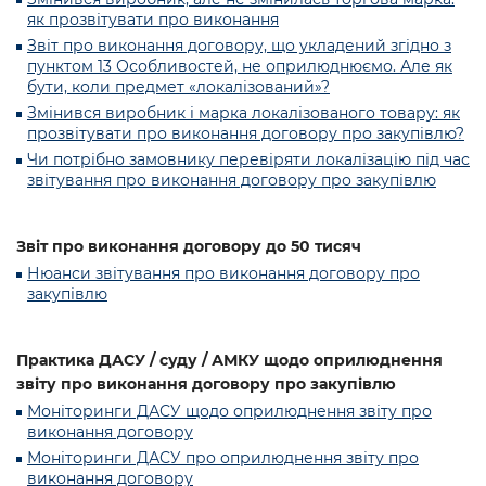
як прозвітувати про виконання
Звіт про виконання договору, що укладений згідно з
пунктом 13 Особливостей, не оприлюднюємо. Але як
бути, коли предмет «локалізований»?
Змінився виробник і марка локалізованого товару: як
прозвітувати про виконання договору про закупівлю?
Чи потрібно замовнику перевіряти локалізацію під час
звітування про виконання договору про закупівлю
Звіт про виконання договору до 50 тисяч
Нюанси звітування про виконання договору про
закупівлю
Практика ДАСУ / суду / АМКУ щодо оприлюднення
звіту про виконання договору про закупівлю
Моніторинги ДАСУ щодо оприлюднення звіту про
виконання договору
Моніторинги ДАСУ про оприлюднення звіту про
виконання договору