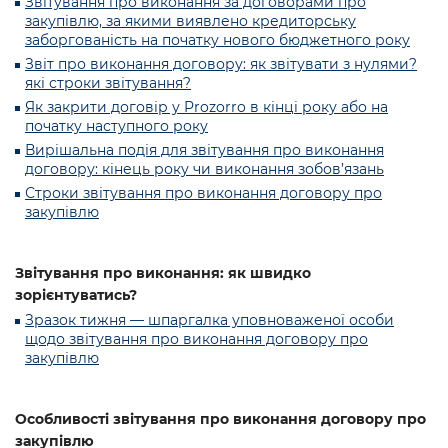
Звітування про виконання за договорами про
закупівлю, за якими виявлено кредиторську
заборгованість на початку нового бюджетного року
Звіт про виконання договору: як звітувати з нулями?
які строки звітування?
Як закрити договір у Prozorro в кінці року або на
початку наступного року
Вирішальна подія для звітування про виконання
договору: кінець року чи виконання зобов’язань
Строки звітування про виконання договору про
закупівлю
Звітування про виконання: як швидко
зорієнтуватись?
Зразок тижня — шпаргалка уповноваженої особи
щодо звітування про виконання договору про
закупівлю
Особливості звітування про виконання договору про
закупівлю