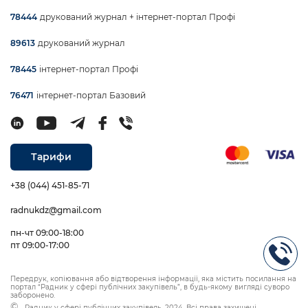
друкований журнал + інтернет-портал Профі
78444
друкований журнал
89613
інтернет-портал Профі
78445
інтернет-портал Базовий
76471
Тарифи
+38 (044) 451-85-71
radnukdz@gmail.com
пн-чт 09:00-18:00
пт 09:00-17:00
Передрук, копіювання або відтворення інформації, яка містить посилання на
портал “Радник у сфері публічних закупівель”, в будь-якому вигляді суворо
заборонено.
Радник у сфері публічних закупівель, 2024. Всі права захищені.