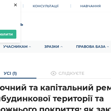
×
МЕНТИ
КОНСУЛЬТАЦІЇ
НАВЧАННЯ
акупівель
волити
УЧАСНИКАМ
ЗРАЗКИ
ПРАВОВА БАЗА
УСІ (1)
СЛІДКУЄТЕ
очний та капітальний ре
будинкової території та
ожнього покриття: як зак