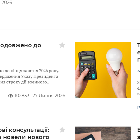
 2026
родовжено до
 до кінця жовтня 2026 року.
З
твердження Указу Президента
я строку дії воєнного
З
е
в
102853
27 Липня 2026
Р
ві консультації:
а новели нового