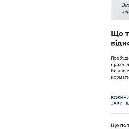
Ви
кер
Що т
відн
Прибуди
признач
Визначе
нормати
...
ВОЄННИ
ЗАКУПІВ
Ще по т