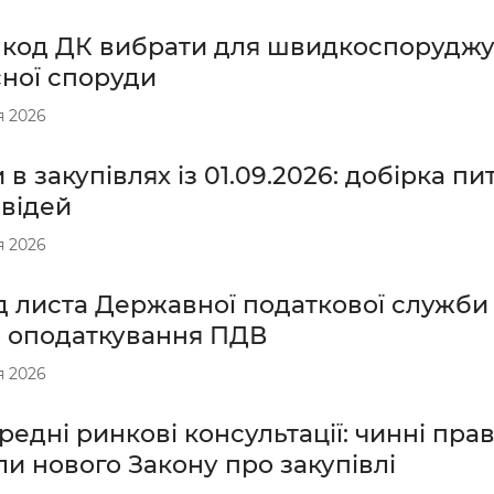
 код ДК вибрати для швидкоспоруджу
сної споруди
я 2026
 в закупівлях із 01.09.2026: добірка пи
овідей
я 2026
 листа Державної податкової служби в
 оподаткування ПДВ
я 2026
едні ринкові консультації: чинні прав
и нового Закону про закупівлі