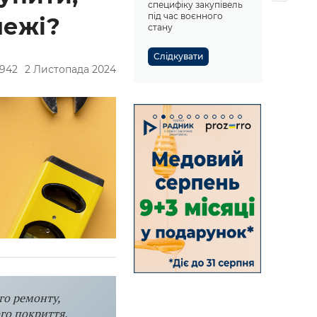
специфіку закупівель
під час воєнного
межі?
стану
Слідкувати
942
2 Листопада 2024
го ремонту,
го покриття.