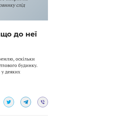
внику слід
що до неї
землю, оскільки
тлового будинку.
 у деяких