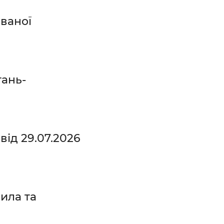
ваної
тань-
ід 29.07.2026
ила та