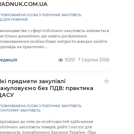
RADNUK.COM.UA
ПОВНОВАЖЕНА ОСОБА З ПУБЛІЧНИХ ЗАКУПІВЕЛЬ
ІД ДЛЯ НОВАЧКІВ
аконодавство у сфері публічних закупівель змінюється
астільки динамічно, що навіть досвідченим
повноваженим особам буває непросто швидко знайти
ідповідь на практичне
едакція
10251
7 Серпня 2026
Які предмети закупівлі
закуповуємо без ПДВ: практика
ДАСУ
ПОВНОВАЖЕНА ОСОБА З ПУБЛІЧНИХ ЗАКУПІВЕЛЬ
ОНІТОРИНГ ЗАКУПІВЕЛЬ
ідповідно до змін до особливостей здійснення
ублічних закупівель товарів, робіт і послуг для
амовників, передбачених Законом України «Про