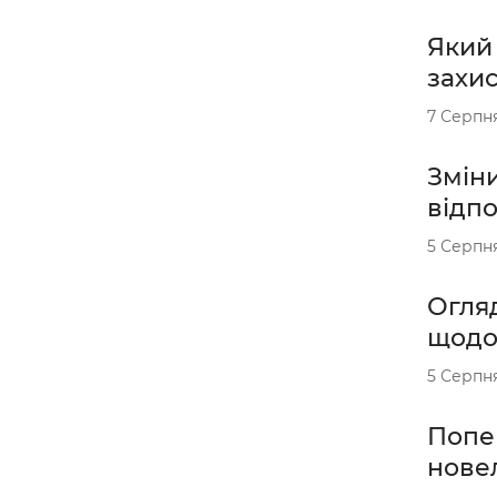
Який
захи
7 Серпн
Зміни
відп
5 Серпн
Огляд
щодо
5 Серпн
Попер
новел