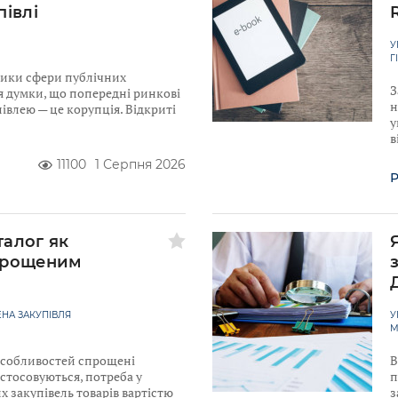
півлі
У
Г
ники сфери публічних
З
я думки, що попередні ринкові
н
івлею — це корупція. Відкриті
у
в
11100
1 Серпня 2026
Р
талог як
прощеним
НА ЗАКУПІВЛЯ
У
М
 Особливостей спрощені
В
астосовуються, потреба у
п
 закупівель товарів вартістю
з