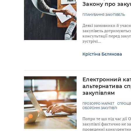
Закону про заку
ПЛАНУВАННЯ ЗАКУПІВЕЛЬ
Деякі замовники й учас
закупівель дотримуютьс
консультації перед закуп
зустрічі
Крістіна Бєлякова
Електронний ка
альтернатива с
закупівлям
ПРОЗОРРО МАРКЕТ
СПРОЩЕ
ОБОРОННІ ЗАКУПІВЛІ
Попри те що під час дії
закупівлі фактично не з
проведенні конкурентних