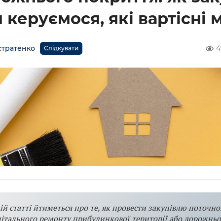
 керуємося, які вартісні 
стратенко
4
Слідкувати
ій статті йтиметься про те, як провести закупівлю поточно
ітального ремонту прибудинкової території або дорожньо