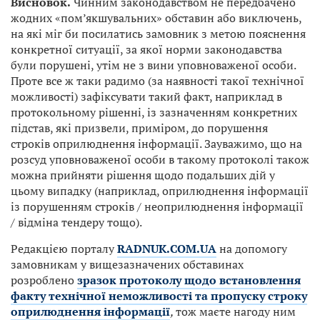
Висновок.
Чинним законодавством не передбачено
жодних «пом’якшувальних» обставин або виключень,
на які міг би посилатись замовник з метою пояснення
конкретної ситуації, за якої норми законодавства
були порушені, утім не з вини уповноваженої особи.
Проте все ж таки радимо (за наявності такої технічної
можливості) зафіксувати такий факт, наприклад в
протокольному рішенні, із зазначенням конкретних
підстав, які призвели, приміром, до порушення
строків оприлюднення інформації. Зауважимо, що на
розсуд уповноваженої особи в такому протоколі також
можна прийняти рішення щодо подальших дій у
цьому випадку (наприклад, оприлюднення інформації
із порушенням строків / неоприлюднення інформації
/ відміна тендеру тощо).
Редакцією порталу
RADNUK.COM.UA
на допомогу
замовникам у вищезазначених обставинах
розроблено
зразок протоколу щодо встановлення
факту технічної неможливості та пропуску строку
оприлюднення інформації
,
тож маєте нагоду ним