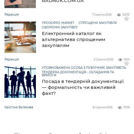
RADNUK.COM.UA
Редакція
7 Серпня 2026
10272
ПРОЗОРРО МАРКЕТ
СПРОЩЕНА ЗАКУПІВЛЯ
ОБОРОННІ ЗАКУПІВЛІ
Електронний каталог як
альтернатива спрощеним
закупівлям
Редакція
2 Серпня 2026
5103
УПОВНОВАЖЕНА ОСОБА З ПУБЛІЧНИХ ЗАКУПІВЕЛЬ
ТЕНДЕРНА ДОКУМЕНТАЦІЯ - СКЛАДАННЯ ТА
ВИМОГИ
Посада в тендерній документації
— формальність чи важливий
факт?
Крістіна Бєлякова
8 Серпня 2026
3709