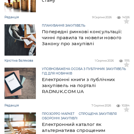
стану
Редакція
9 Серпня 2026
14326
ПЛАНУВАННЯ ЗАКУПІВЕЛЬ
Попередні ринкові консультації:
чинні правила та новели нового
Закону про закупівлі
Крістіна Бєлякова
1 Серпня 2026
11115
УПОВНОВАЖЕНА ОСОБА З ПУБЛІЧНИХ ЗАКУПІВЕЛЬ
ГІД ДЛЯ НОВАЧКІВ
Електронні книги з публічних
закупівель на порталі
RADNUK.COM.UA
Редакція
7 Серпня 2026
10284
ПРОЗОРРО МАРКЕТ
СПРОЩЕНА ЗАКУПІВЛЯ
ОБОРОННІ ЗАКУПІВЛІ
Електронний каталог як
альтернатива спрощеним