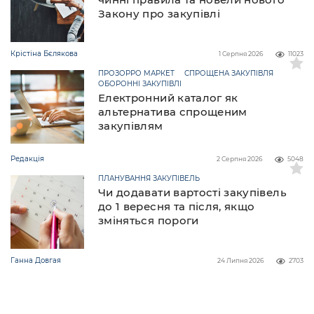
Закону про закупівлі
Крістіна Бєлякова
1 Серпня 2026
11023
ПРОЗОРРО МАРКЕТ
СПРОЩЕНА ЗАКУПІВЛЯ
ОБОРОННІ ЗАКУПІВЛІ
Електронний каталог як
альтернатива спрощеним
закупівлям
Редакція
2 Серпня 2026
5048
ПЛАНУВАННЯ ЗАКУПІВЕЛЬ
Чи додавати вартості закупівель
до 1 вересня та після, якщо
зміняться пороги
Ганна Довгая
24 Липня 2026
2703