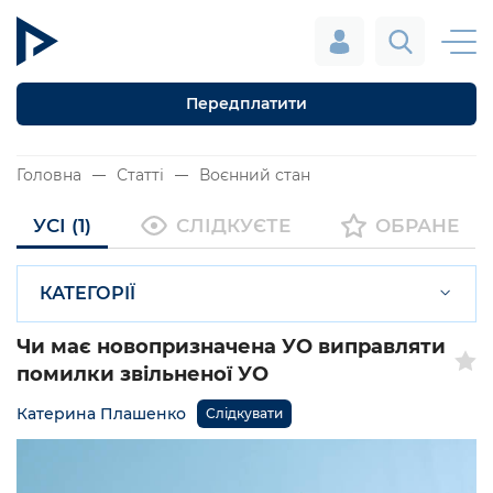
Передплатити
Головна
Статті
Воєнний стан
УСІ (1)
СЛІДКУЄТЕ
ОБРАНЕ
КАТЕГОРІЇ
Чи має новопризначена УО виправляти
помилки звільненої УО
Катерина Плашенко
Слідкувати