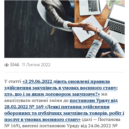
5146
11 Липня 2022
У статті
«З 29.06.2022 діють оновлені правила
здійснення закупівель в умовах воєнного стану:
хто, що і за яким договором закуповує?»
ми
аналізували останні зміни до
постанови Уряду від
28.02.2022 № 169 «Деякі питання здійснення
оборонних та публічних закупівель товарів, робіт і
послуг в умовах воєнного стану»
(далі — Постанова
№ 169), внесені постановою Уряду від 24.06.2022 №