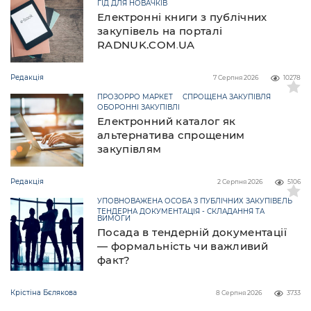
ГІД ДЛЯ НОВАЧКІВ
Електронні книги з публічних
закупівель на порталі
RADNUK.COM.UA
Редакція
7 Серпня 2026
10278
ПРОЗОРРО МАРКЕТ
СПРОЩЕНА ЗАКУПІВЛЯ
ОБОРОННІ ЗАКУПІВЛІ
Електронний каталог як
альтернатива спрощеним
закупівлям
Редакція
2 Серпня 2026
5106
УПОВНОВАЖЕНА ОСОБА З ПУБЛІЧНИХ ЗАКУПІВЕЛЬ
ТЕНДЕРНА ДОКУМЕНТАЦІЯ - СКЛАДАННЯ ТА
ВИМОГИ
Посада в тендерній документації
— формальність чи важливий
факт?
Крістіна Бєлякова
8 Серпня 2026
3733