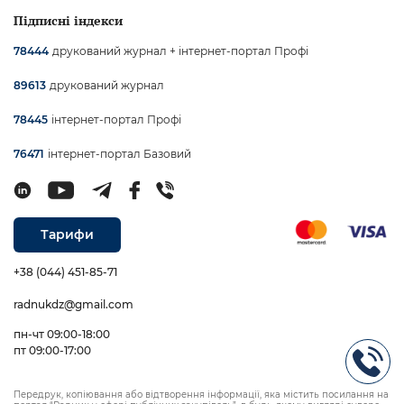
Підписні індекси
друкований журнал + інтернет-портал Профі
78444
друкований журнал
89613
інтернет-портал Профі
78445
інтернет-портал Базовий
76471
Тарифи
+38 (044) 451-85-71
radnukdz@gmail.com
пн-чт 09:00-18:00
пт 09:00-17:00
Передрук, копіювання або відтворення інформації, яка містить посилання на