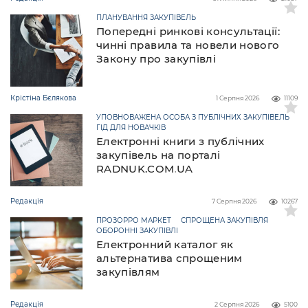
ПЛАНУВАННЯ ЗАКУПІВЕЛЬ
Попередні ринкові консультації:
чинні правила та новели нового
Закону про закупівлі
Крістіна Бєлякова
1 Серпня 2026
11109
УПОВНОВАЖЕНА ОСОБА З ПУБЛІЧНИХ ЗАКУПІВЕЛЬ
ГІД ДЛЯ НОВАЧКІВ
Електронні книги з публічних
закупівель на порталі
RADNUK.COM.UA
Редакція
7 Серпня 2026
10267
ПРОЗОРРО МАРКЕТ
СПРОЩЕНА ЗАКУПІВЛЯ
ОБОРОННІ ЗАКУПІВЛІ
Електронний каталог як
альтернатива спрощеним
закупівлям
Редакція
2 Серпня 2026
5100