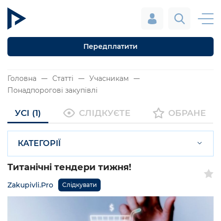
Передплатити
Головна
Статті
Учасникам
Понадпорогові закупівлі
УСІ (1)
СЛІДКУЄТЕ
ОБРАНЕ
КАТЕГОРІЇ
Титанічні тендери тижня!
Zakupivli.Pro
Слідкувати