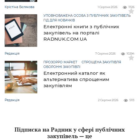
Крістіна Бєлякова
1 Серпня 2026
11126
УПОВНОВАЖЕНА ОСОБА З ПУБЛІЧНИХ ЗАКУПІВЕЛЬ
ГІД ДЛЯ НОВАЧКІВ
Електронні книги з публічних
закупівель на порталі
RADNUK.COM.UA
Редакція
7 Серпня 2026
10294
ПРОЗОРРО МАРКЕТ
СПРОЩЕНА ЗАКУПІВЛЯ
ОБОРОННІ ЗАКУПІВЛІ
Електронний каталог як
альтернатива спрощеним
закупівлям
Редакція
2 Серпня 2026
5113
Підписка на Радник у сфері публічних
закупівель — це