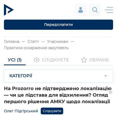
Передплатити
Головна
Статті
Учасникам
Практика оскарження закупівель
УСІ (1)
СЛІДКУЄТЕ
ОБРАНЕ
КАТЕГОРІЇ
На Prozorro не підтверджено локалізацію
— чи це підстава для відхилення? Огляд
першого рішення АМКУ щодо локалізації
Олег Підгірський
Слідкувати