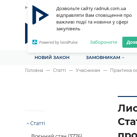
НОВИНИ
СТАТТІ
ІНСТРУ
Дозвольте сайту radnuk.com.ua
відправляти Вам сповіщення про
важливі події та новини у сфері
закупівель
Радник у сфері публічних з
Все для закупівель на одному порталі
Заборонити
Доз
Powered by SendPulse
НОВИЙ ЗАКОН
ЗАМОВНИКАМ
Головна
Статті
Учасникам
Практика о
Лис
Ста
Статті
про
Воєнний стан (3776)