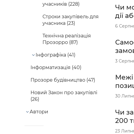
учасників (228)
Чи м
дії а
Строки закупівель для
учасника (23)
6 Серпн
Технічна реалізація
Само
Прозорро (87)
замо
Інфографіка (41)
3 Серпн
Інформатизація (40)
Межі
Прозоре будівництво (47)
пози
Новий Закон про закупівлі
30 Липн
(26)
Чи за
Автори
200 т
23 Липн