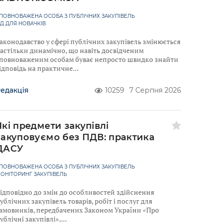
ПОВНОВАЖЕНА ОСОБА З ПУБЛІЧНИХ ЗАКУПІВЕЛЬ
ІД ДЛЯ НОВАЧКІВ
аконодавство у сфері публічних закупівель змінюється
астільки динамічно, що навіть досвідченим
повноваженим особам буває непросто швидко знайти
ідповідь на практичне
едакція
10259
7 Серпня 2026
Які предмети закупівлі
закуповуємо без ПДВ: практика
ДАСУ
ПОВНОВАЖЕНА ОСОБА З ПУБЛІЧНИХ ЗАКУПІВЕЛЬ
ОНІТОРИНГ ЗАКУПІВЕЛЬ
ідповідно до змін до особливостей здійснення
ублічних закупівель товарів, робіт і послуг для
амовників, передбачених Законом України «Про
ублічні закупівлі»,