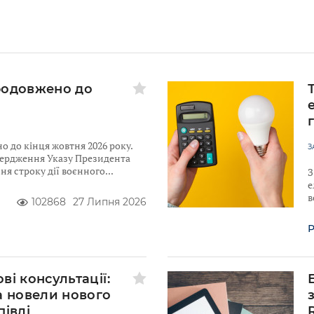
родовжено до
 до кінця жовтня 2026 року.
З
твердження Указу Президента
я строку дії воєнного
З
е
в
102868
27 Липня 2026
Р
ві консультації:
а новели нового
півлі