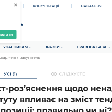
×
МЕНТИ
КОНСУЛЬТАЦІЇ
НАВЧАННЯ
акупівель
волити
УЧАСНИКАМ
ЗРАЗКИ
ПРАВОВА БАЗА
скарження закупівель
УСІ (1)
СЛІДКУЄТЕ
т-роз’яснення щодо нен
туту впливає на зміст тен
позиції: правильно чи ні?