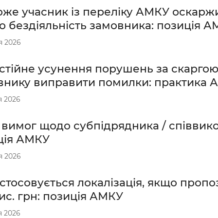
оже учасник із переліку АМКУ оскарж
бо бездіяльність замовника: позиція 
я 2026
стійне усунення порушень за скаргою,
внику виправити помилки: практика 
я 2026
 вимог щодо субпідрядника / співвик
ція АМКУ
я 2026
стосовується локалізація, якщо проп
ис. грн: позиція АМКУ
я 2026