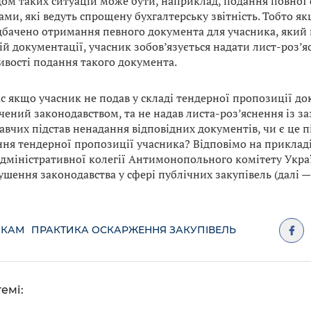
ом таких ситуацій може бути, наприклад, подання повної ф
ами, які ведуть спрощену бухгалтерську звітність. Тобто я
дбачено отримання певного документа для учасника, який 
ій документації, учасник зобов’язується надати лист-роз’
вості подання такого документа.
с якщо учасник не подав у складі тендерної пропозиції до
чений законодавством, та не надав листа-роз’яснення із з
авчих підстав ненадання відповідних документів, чи є це п
ння тендерної пропозиції учасника? Відповімо на приклад
адміністративної колегії Антимонопольного комітету Украї
шення законодавства у сфері публічних закупівель (далі — 
ИКАМ
ПРАКТИКА ОСКАРЖЕННЯ ЗАКУПІВЕЛЬ
емі: