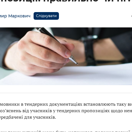
мир Маркович
Слідкувати
амовники в тендерних документаціях встановлюють таку ви
роз’яснень від учасників у тендерних пропозиціях щодо не
ередбачені для учасників.