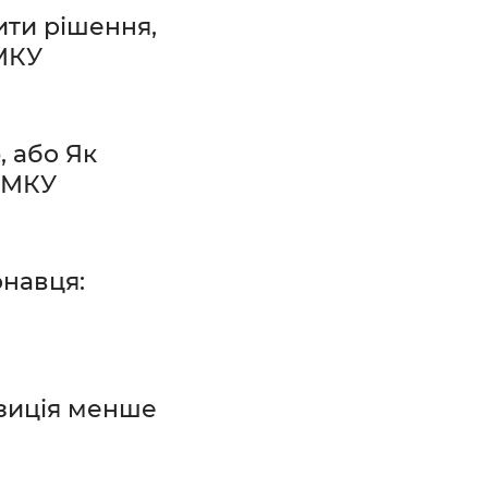
ити рішення,
АМКУ
 або Як
АМКУ
онавця:
озиція менше