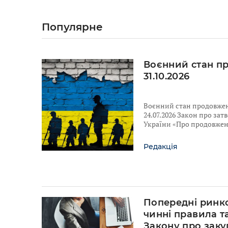
Популярне
Воєнний стан п
31.10.2026
Воєнний стан продовжено
24.07.2026 Закон про за
України «Про продовженн
Редакція
Попередні ринко
чинні правила т
Закону про заку