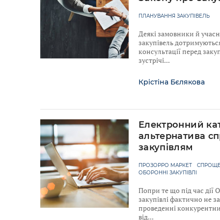
ПЛАНУВАННЯ ЗАКУПІВЕЛЬ
Деякі замовники й учас
закупівель дотримуютьс
консультації перед закуп
зустрічі
Крістіна Бєлякова
Електронний ка
альтернатива с
закупівлям
ПРОЗОРРО МАРКЕТ
СПРОЩЕ
ОБОРОННІ ЗАКУПІВЛІ
Попри те що під час дії
закупівлі фактично не з
проведенні конкурентних
від