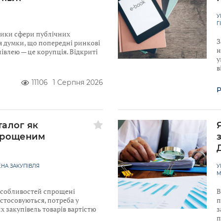
У
Г
ники сфери публічних
З
я думки, що попередні ринкові
н
івлею — це корупція. Відкриті
у
в
11106
1 Серпня 2026
Р
талог як
прощеним
НА ЗАКУПІВЛЯ
У
М
 Особливостей спрощені
В
астосовуються, потреба у
п
 закупівель товарів вартістю
з
п