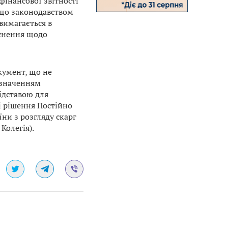
інансової звітності
кщо законодавством
вимагається в
яснення щодо
кумент, що не
азначенням
ідставою для
і рішення Постійно
ни з розгляду скарг
Колегія).