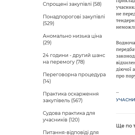
Приклад
Спрощені закупівлі (58)
учасник
не пере
Понадпорогові закупівлі
тендерн
(529)
неможли
Аномально низька ціна
Водноча
(29)
передба
законод
24 години - другий шанс
відхиле
на перемогу (78)
діючої 
Переговорна процедура
про пору
(14)
...
Практика оскарження
УЧАСН
закупівель (567)
Судова практика для
учасників (120)
Ще по т
Питання-відповіді для