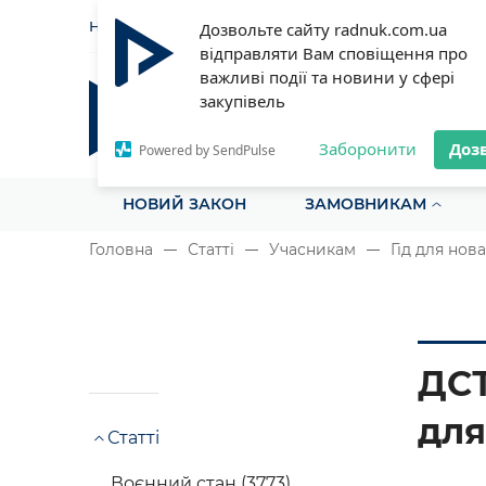
НОВИНИ
СТАТТІ
ІНСТРУ
Дозвольте сайту radnuk.com.ua
відправляти Вам сповіщення про
важливі події та новини у сфері
закупівель
Радник у сфері публічних з
Все для закупівель на одному порталі
Заборонити
Доз
Powered by SendPulse
НОВИЙ ЗАКОН
ЗАМОВНИКАМ
Головна
Статті
Учасникам
Гід для нова
ДСТ
для
Статті
Воєнний стан (3773)