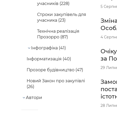
учасників (228)
5 Серпн
Строки закупівель для
Зміна
учасника (23)
Особл
Технічна реалізація
Прозорро (87)
4 Серпн
Інфографіка (41)
Очіку
за По
Інформатизація (40)
29 Липн
Прозоре будівництво (47)
Замов
Новий Закон про закупівлі
(26)
поста
істот
Автори
28 Липн