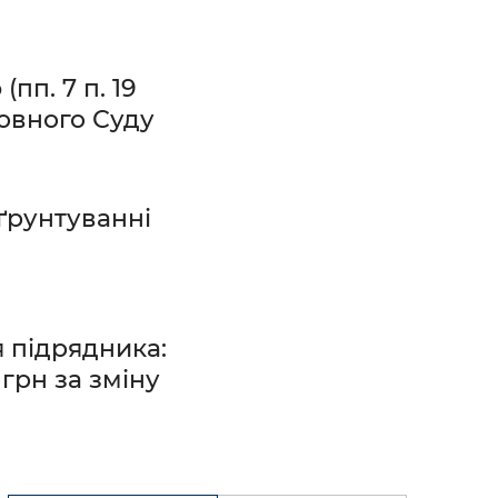
пп. 7 п. 19
ховного Суду
бґрунтуванні
 підрядника:
грн за зміну