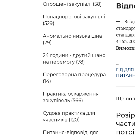
Спрощені закупівлі (58)
Відп
Понадпорогові закупівлі
Згід
(529)
стандарт
стандар
Аномально низька ціна
4163:20
(29)
Вимоги
24 години - другий шанс
на перемогу (78)
...
ГІД ДЛЯ
Переговорна процедура
ПИТАНН
(14)
Практика оскарження
Ще по т
закупівель (566)
Судова практика для
Розір
учасників (120)
части
потрі
Питання-відповіді для