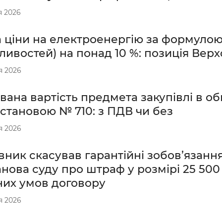
я 2026
 ціни на електроенергію за формулою (
ивостей) на понад 10 %: позиція Вер
я 2026
вана вартість предмета закупівлі в о
становою № 710: з ПДВ чи без
я 2026
ник скасував гарантійні зобов’язання
нова суду про штраф у розмірі 25 500 
них умов договору
я 2026