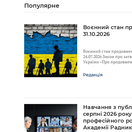
Популярне
Воєнний стан п
31.10.2026
Воєнний стан продовжено
24.07.2026 Закон про за
України «Про продовженн
Редакція
Навчання з публ
серпні 2026 рок
професійного ро
Академії Радни