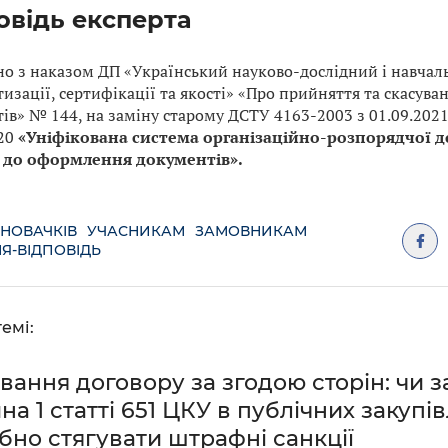
овідь експерта
но з наказом ДП «Український науково-дослідний і навча
изації, сертифікації та якості» «Про прийняття та скасув
тів» № 144, на заміну старому ДСТУ 4163-2003 з 01.09.202
20
«Уніфікована система організаційно-розпорядчої д
 до оформлення документів».
 НОВАЧКІВ
УЧАСНИКАМ
ЗАМОВНИКАМ
Я-ВІДПОВІДЬ
емі:
вання договору за згодою сторін: чи 
на 1 статті 651 ЦКУ в публічних закупів
бно стягувати штрафні санкції