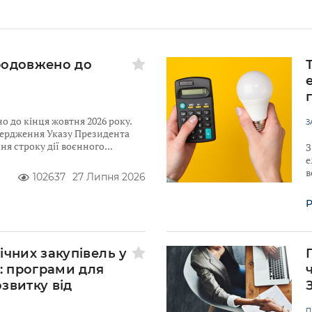
родовжено до
 до кінця жовтня 2026 року.
З
твердження Указу Президента
я строку дії воєнного
З
е
в
102637
27 Липня 2026
Р
ічних закупівель у
у: програми для
звитку від
к
П