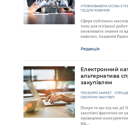
УПОВНОВАЖЕНА ОСОБА З ПУБ
ГІД ДЛЯ НОВАЧКІВ
Сфера публічних закупів
тому для успішної робо
оновлювати знання та в
навички. Академія Радн
Редакція
Електронний ка
альтернатива с
закупівлям
ПРОЗОРРО МАРКЕТ
СПРОЩЕ
ОБОРОННІ ЗАКУПІВЛІ
Попри те що під час дії
закупівлі фактично не з
проведенні конкурентних
від