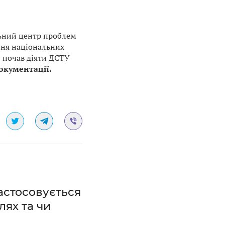
льний центр проблем
ання національних
1 почав діяти ДСТУ
окументації.
застосовується
лях та чи