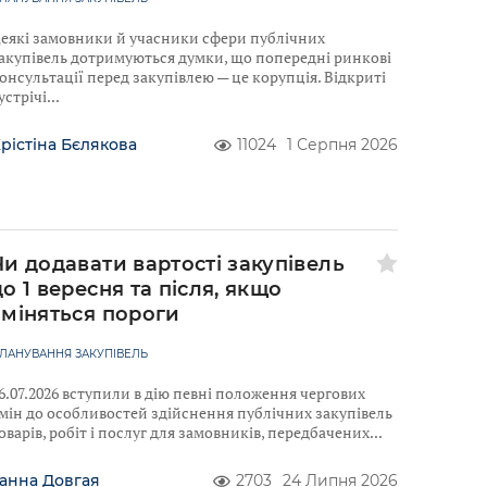
еякі замовники й учасники сфери публічних
акупівель дотримуються думки, що попередні ринкові
онсультації перед закупівлею — це корупція. Відкриті
устрічі
рістіна Бєлякова
11024
1 Серпня 2026
Чи додавати вартості закупівель
до 1 вересня та після, якщо
зміняться пороги
ЛАНУВАННЯ ЗАКУПІВЕЛЬ
6.07.2026 вступили в дію певні положення чергових
мін до особливостей здійснення публічних закупівель
оварів, робіт і послуг для замовників, передбачених
анна Довгая
2703
24 Липня 2026