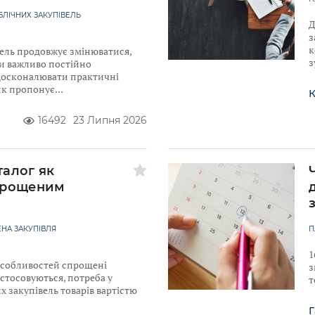
ЛІЧНИХ ЗАКУПІВЕЛЬ
Д
з
к
ель продовжує змінюватися,
з
ти важливо постійно
досконалювати практичні
ик пропонує
К
16492
23 Липня 2026
талог як
прощеним
НА ЗАКУПІВЛЯ
П
1
 Особливостей спрощені
з
астосовуються, потреба у
т
 закупівель товарів вартістю
Г