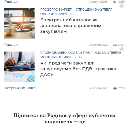
Редакція
7 Серпня 2026
10256
ПРОЗОРРО МАРКЕТ
СПРОЩЕНА ЗАКУПІВЛЯ
ОБОРОННІ ЗАКУПІВЛІ
Електронний каталог як
альтернатива спрощеним
закупівлям
Редакція
2 Серпня 2026
5094
УПОВНОВАЖЕНА ОСОБА З ПУБЛІЧНИХ ЗАКУПІВЕЛЬ
МОНІТОРИНГ ЗАКУПІВЕЛЬ
Які предмети закупівлі
закуповуємо без ПДВ: практика
ДАСУ
Катерина Плашенко
3 Серпня 2026
2478
Підписка на Радник у сфері публічних
закупівель — це