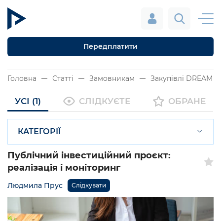
Передплатити
Головна
Статті
Замовникам
Закупівлі DREAM
УСІ (1)
СЛІДКУЄТЕ
ОБРАНЕ
КАТЕГОРІЇ
Публічний інвестиційний проєкт:
реалізація і моніторинг
Людмила Прус
Слідкувати