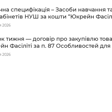
чна специфікація – Засоби навчання 
абінетів НУШ за кошти “Юкрейн Фасілі
я 2026
к тижня — договір про закупівлю тов
н Фасіліті за п. 87 Особливостей для
я 2026