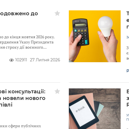
родовжено до
 до кінця жовтня 2026 року.
З
твердження Указу Президента
я строку дії воєнного
З
е
в
102911
27 Липня 2026
Р
ві консультації:
а новели нового
півлі
У
Г
ники сфери публічних