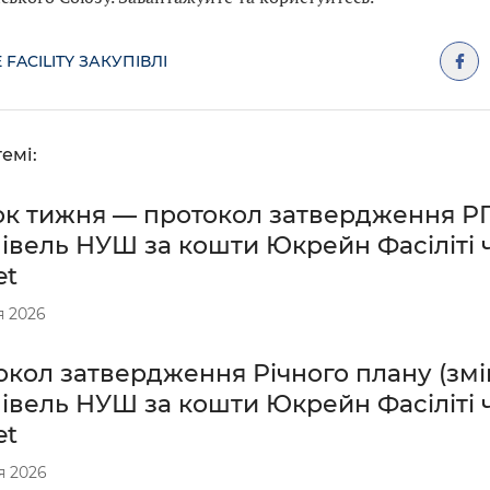
 FACILITY ЗАКУПІВЛІ
емі:
ок тижня — протокол затвердження Р
івель НУШ за кошти Юкрейн Фасіліті ч
et
я 2026
окол затвердження Річного плану (змі
івель НУШ за кошти Юкрейн Фасіліті ч
et
я 2026