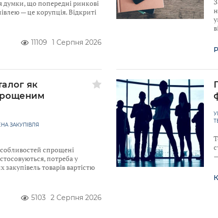
З
я думки, що попередні ринкові
н
івлею — це корупція. Відкриті
у
в
11109
1 Серпня 2026
Р
талог як
прощеним
У
Т
НА ЗАКУПІВЛЯ
Т
с
 Особливостей спрощені
—
астосовуються, потреба у
 закупівель товарів вартістю
К
5103
2 Серпня 2026