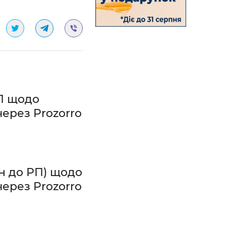
П щодо
ерез Prozorro
н до РП) щодо
ерез Prozorro