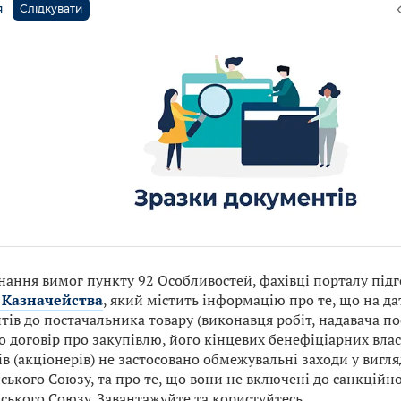
я
Слідкувати
нання вимог пункту 92 Особливостей, фахівці порталу під
 Казначейства
, який містить інформацію про те, що на д
ів до постачальника товару (виконавця робіт, надавача пос
 договір про закупівлю, його кінцевих бенефіціарних влас
в (акціонерів) не застосовано обмежувальні заходи у вигля
ського Союзу, та про те, що вони не включені до санкційн
ського Союзу. Завантажуйте та користуйтесь.