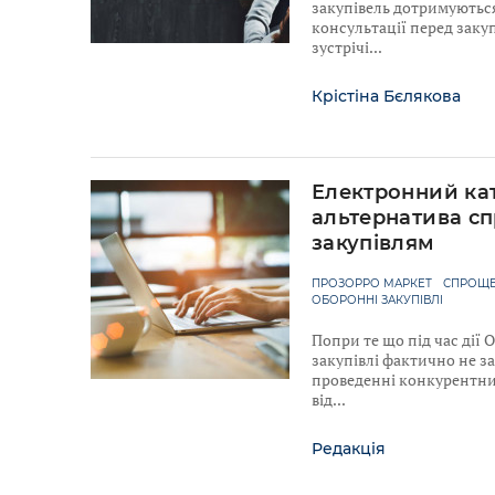
закупівель дотримуютьс
консультації перед закуп
зустрічі
Крістіна Бєлякова
Електронний ка
альтернатива с
закупівлям
ПРОЗОРРО МАРКЕТ
СПРОЩЕ
ОБОРОННІ ЗАКУПІВЛІ
Попри те що під час дії
закупівлі фактично не з
проведенні конкурентних
від
Редакція