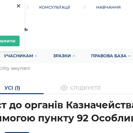
×
МЕНТИ
КОНСУЛЬТАЦІЇ
НАВЧАННЯ
акупівель
волити
УЧАСНИКАМ
ЗРАЗКИ
ПРАВОВА БАЗА
ility закупівлі
УСІ (1)
СЛІДКУЄТЕ
т до органів Казначейств
имогою пункту 92 Особли