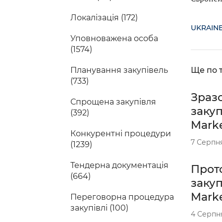
Локалізація (172)
UKRAINE
Уповноважена особа
(1574)
Планування закупівель
Ще по т
(733)
Зраз
Спрощена закупівля
закуп
(392)
Mark
Конкурентні процедури
7 Серпн
(1239)
Тендерна документація
Прот
(664)
закуп
Mark
Переговорна процедура
закупівлі (100)
4 Серпн