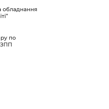
та обладнання
ті”
ару по
 ЗПП