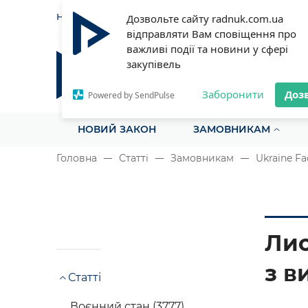
НОВИНИ
СТАТТІ
ІНСТРУ
Дозвольте сайту radnuk.com.ua
відправляти Вам сповіщення про
важливі події та новини у сфері
закупівель
Радник у сфері публічних з
Все для закупівель на одному порталі
Заборонити
Доз
Powered by SendPulse
НОВИЙ ЗАКОН
ЗАМОВНИКАМ
Головна
Статті
Замовникам
Ukraine Fac
Лис
з в
Статті
Воєнний стан (3777)