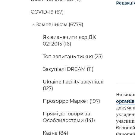
Редакці
COVID-19 (67)
Замовникам (6779)
Як визначити код ДК
021:2015 (16)
Топ запитань тижня (23)
Закупівлі DREAM (11)
Ukraine Facility закупівлі
(127)
На вико
органів
Прозорро Маркет (197)
документ
Прямі договори за
укладено
Особливостями (141)
учасникі
Європей
Казна (84)
Європей