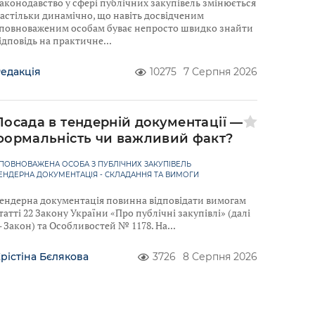
аконодавство у сфері публічних закупівель змінюється
астільки динамічно, що навіть досвідченим
повноваженим особам буває непросто швидко знайти
ідповідь на практичне
едакція
10275
7 Серпня 2026
Посада в тендерній документації —
формальність чи важливий факт?
ПОВНОВАЖЕНА ОСОБА З ПУБЛІЧНИХ ЗАКУПІВЕЛЬ
ЕНДЕРНА ДОКУМЕНТАЦІЯ - СКЛАДАННЯ ТА ВИМОГИ
ендерна документація повинна відповідати вимогам
татті 22 Закону України «Про публічні закупівлі» (далі
 Закон) та Особливостей № 1178. На
рістіна Бєлякова
3726
8 Серпня 2026