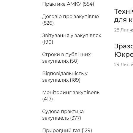
Практика АМКУ (554)
Техні
Договір про закупівлю
для к
(826)
28 Липн
Звітування у закупівлях
(190)
Зразо
Юкрей
Строки в публічних
закупівлях (50)
24 Липн
Відповідальність у
закупівлях (189)
Моніторинг закупівель
(417)
Судова практика
закупівель (377)
Природний газ (129)