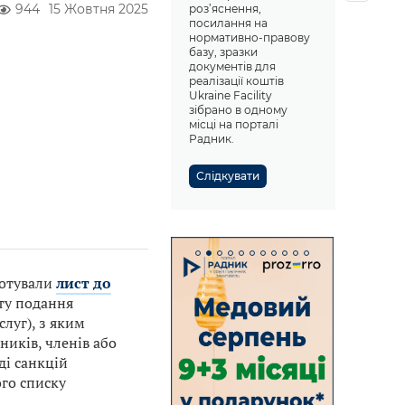
944
15 Жовтня 2025
роз’яснення,
посилання на
нормативно-правову
базу, зразки
документів для
реалізації коштів
Ukraine Facility
зібрано в одному
місці на порталі
Радник.
Слідкувати
готували
лист до
ату подання
луг), з яким
ників, членів або
ді санкцій
ого списку