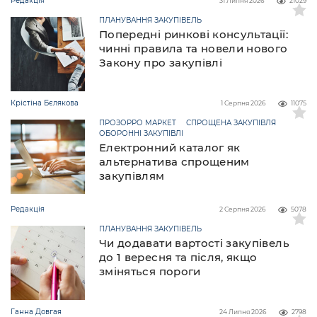
Редакція
31 Липня 2026
21029
ПЛАНУВАННЯ ЗАКУПІВЕЛЬ
Попередні ринкові консультації:
чинні правила та новели нового
Закону про закупівлі
Крістіна Бєлякова
1 Серпня 2026
11075
ПРОЗОРРО МАРКЕТ
СПРОЩЕНА ЗАКУПІВЛЯ
ОБОРОННІ ЗАКУПІВЛІ
Електронний каталог як
альтернатива спрощеним
закупівлям
Редакція
2 Серпня 2026
5078
ПЛАНУВАННЯ ЗАКУПІВЕЛЬ
Чи додавати вартості закупівель
до 1 вересня та після, якщо
зміняться пороги
Ганна Довгая
24 Липня 2026
2798