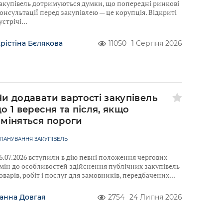
акупівель дотримуються думки, що попередні ринкові
онсультації перед закупівлею — це корупція. Відкриті
устрічі
рістіна Бєлякова
11050
1 Серпня 2026
Чи додавати вартості закупівель
до 1 вересня та після, якщо
зміняться пороги
ЛАНУВАННЯ ЗАКУПІВЕЛЬ
6.07.2026 вступили в дію певні положення чергових
мін до особливостей здійснення публічних закупівель
оварів, робіт і послуг для замовників, передбачених
анна Довгая
2754
24 Липня 2026