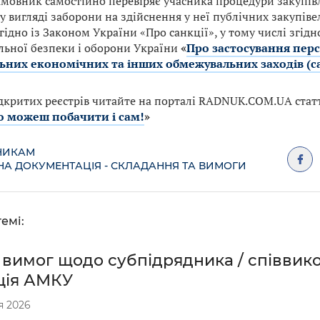
амовник самостійно перевіряє учасника процедури закупів
у вигляді заборони на здійснення у неї публічних закупівель
гідно із Законом України «Про санкції», у тому числі згід
льної безпеки і оборони України
«
Про застосування пер
ьних економічних та інших обмежувальних заходів (с
дкритих реєстрів читайте на порталі RADNUK.COM.UA ста
о можеш побачити і сам!
»
НИКАМ
НА ДОКУМЕНТАЦІЯ - СКЛАДАННЯ ТА ВИМОГИ
емі:
 вимог щодо субпідрядника / співвик
ція АМКУ
я 2026