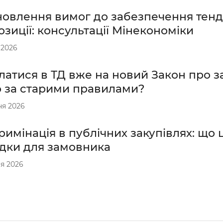
новлення вимог до забезпечення тенд
зиції: консультації Мінекономіки
 2026
атися в ТД вже на новий Закон про за
о за старими правилами?
ня 2026
имінація в публічних закупівлях: що ц
ідки для замовника
я 2026