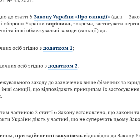
021 № 43/2021.
но до статті 5
Закону України «Про санкції»
(далі — Зако
 і оборони України
вирішила,
зокрема, застосувати персон
ні та інші обмежувальні заходи (санкції) до:
чних осіб згідно з
додатком 1
;
ичних осіб згідно з
додатком 2
.
ежувального заходу до зазначених вище фізичних та юриди
 інші санкції, що відповідають принципам їх застосування
.
 тим частиною 2 статті 6 Закону встановлено, що закони т
акти України діють у частині, що не суперечать цьому Зако
чином,
при здійсненні закупівель
відповідно до Закону У