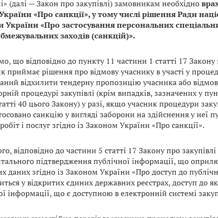
лі» (далі — Закон про закупівлі) замовникам необхідно
вра
України «Про санкції», у тому числі рішення Ради наці
 України «Про застосування персональних спеціальн
бмежувальних заходів (санкцій)».
о, що відповідно до пункту 11 частини 1 статті 17 Закону 
к приймає рішення про відмову учаснику в участі у процеду
заний відхилити тендерну пропозицію учасника або відмови
рній процедурі закупівлі (крім випадків, зазначених у пунк
татті 40 цього Закону) у разі, якщо учасник процедури заку
тосовано санкцію у вигляді заборони на здійснення у неї п
 робіт і послуг згідно із Законом України «Про санкції».
го, відповідно до частини 5 статті 17 Закону про закупівл
тального підтвердження публічної інформації, що оприл
х даних згідно із Законом України «Про доступ до публічн
иться у відкритих єдиних державних реєстрах, доступ до як
ої інформації, що є доступною в електронній системі закуп