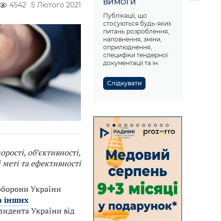
ВИМОГИ
4542
5 Лютого 2021
Публікації, що
стосуються будь-яких
питань розроблення,
наповнення, зміни,
оприлюднення,
специфіки тендерної
документації та ін.
Слідкувати
рості, об’єктивності,
і меті та ефективності
оборони України
а інших
зидента України від