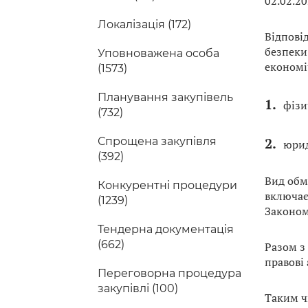
02.02.2
Локалізація (172)
Відповід
безпеки
Уповноважена особа
економіч
(1573)
Планування закупівель
фізи
(732)
Спрощена закупівля
юрид
(392)
Вид обм
Конкурентні процедури
включає
(1239)
Законом
Тендерна документація
(662)
Разом з
правові 
Переговорна процедура
закупівлі (100)
Таким 