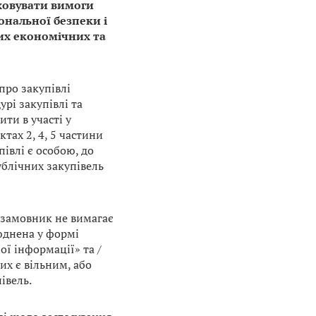
ховувати вимоги
ональної безпеки і
их економічних та
про закупівлі
рі закупівлі та
ти в участі у
тах 2, 4, 5 частини
півлі є особою, до
ублічних закупівель
і замовник не вимагає
юднена у формі
ої інформації» та /
их є вільним, або
івель.