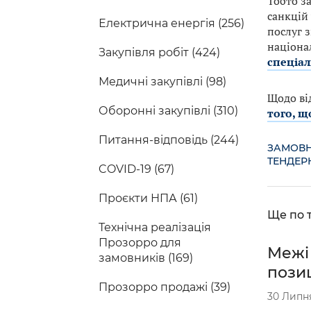
Тобто з
санкцій 
Електрична енергія (256)
послуг з
націона
Закупівля робіт (424)
спеціал
Медичні закупівлі (98)
Щодо ві
Оборонні закупівлі (310)
того, щ
Питання-відповідь (244)
ЗАМОВ
ТЕНДЕР
COVID-19 (67)
Проєкти НПА (61)
Ще по т
Технічна реалізація
Прозорро для
Межі
замовників (169)
пози
Прозорро продажі (39)
30 Липн