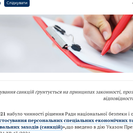
я
Слідкувати
ування санкцій ґрунтується на принципах законності, прозо
відповідност
021
набуло чинності рішення Ради національної безпеки і 
стосування персональних спеціальних економічних т
альних заходів (санкцій)
»,
що введено в дію Указом Пре