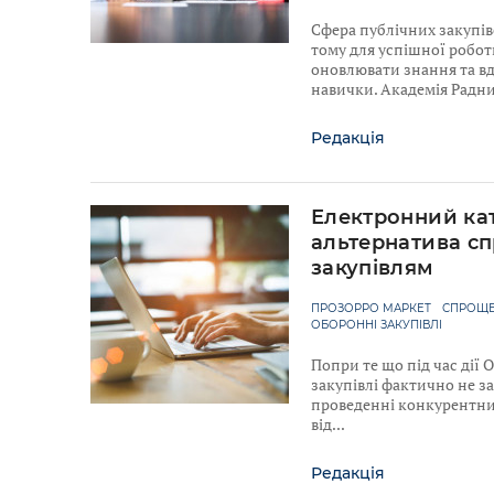
Сфера публічних закупів
тому для успішної робо
оновлювати знання та в
навички. Академія Радн
Редакція
Електронний ка
альтернатива с
закупівлям
ПРОЗОРРО МАРКЕТ
СПРОЩЕ
ОБОРОННІ ЗАКУПІВЛІ
Попри те що під час дії
закупівлі фактично не з
проведенні конкурентних
від
Редакція