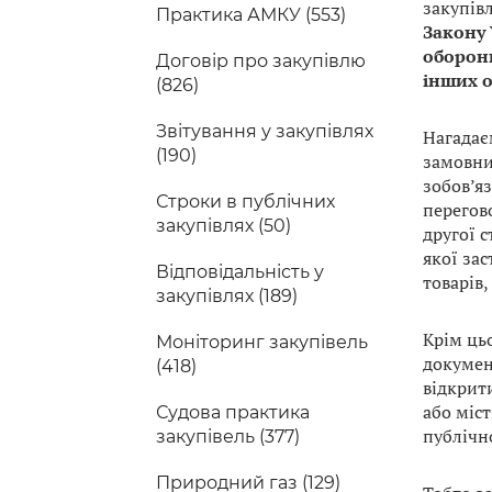
закупів
Практика АМКУ (553)
Закону 
оборони
Договір про закупівлю
інших о
(826)
Звітування у закупівлях
Нагадаєм
(190)
замовни
зобов’я
Строки в публічних
перегово
закупівлях (50)
другої с
якої зас
Відповідальність у
товарів,
закупівлях (189)
Крім цьо
Моніторинг закупівель
докумен
(418)
відкрити
або міст
Судова практика
публічн
закупівель (377)
Природний газ (129)