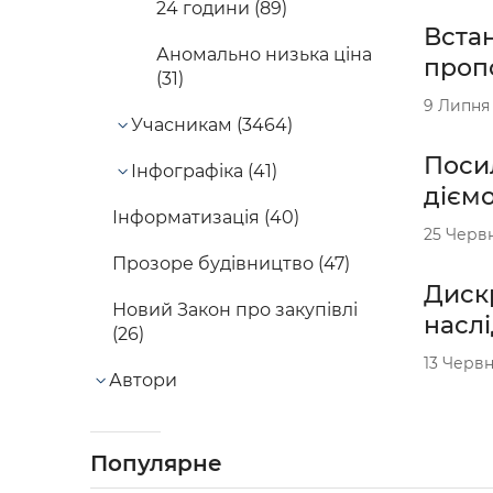
24 години (89)
Вста
Аномально низька ціна
пропо
(31)
9 Липня
Учасникам (3464)
Посил
Інфографіка (41)
дієм
Інформатизація (40)
25 Черв
Прозоре будівництво (47)
Дискр
Новий Закон про закупівлі
насл
(26)
13 Червн
Автори
Популярне