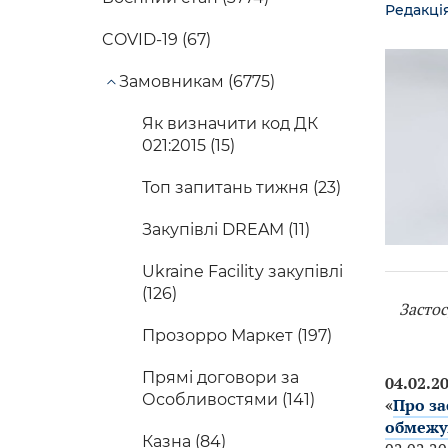
Редакці
COVID-19 (67)
Замовникам (6775)
Як визначити код ДК
021:2015 (15)
Топ запитань тижня (23)
Закупівлі DREAM (11)
Ukraine Facility закупівлі
(126)
Застос
Прозорро Маркет (197)
Прямі договори за
04.02.2
Особливостями (141)
«
Про за
обмежув
Казна (84)