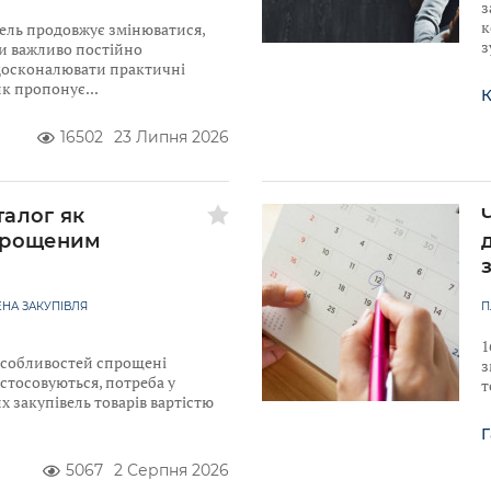
з
к
ель продовжує змінюватися,
з
ти важливо постійно
досконалювати практичні
ик пропонує
К
16502
23 Липня 2026
талог як
прощеним
НА ЗАКУПІВЛЯ
П
1
 Особливостей спрощені
з
астосовуються, потреба у
т
 закупівель товарів вартістю
Г
5067
2 Серпня 2026