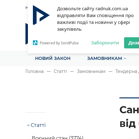
НОВИНИ
СТАТТІ
ІНСТРУ
Дозвольте сайту radnuk.com.ua
відправляти Вам сповіщення про
важливі події та новини у сфері
закупівель
Радник у сфері публічних з
Все для закупівель на одному порталі
Заборонити
Доз
Powered by SendPulse
НОВИЙ ЗАКОН
ЗАМОВНИКАМ
Головна
Статті
Замовникам
Тендерна 
Сан
від
Статті
Воєнний стан (3774)