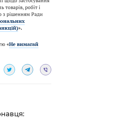
лі щодо застосування
 товарів, робіт і
но з рішенням Ради
сональних
анкцій)
».
ттю
«
Не вимагай
онавця: