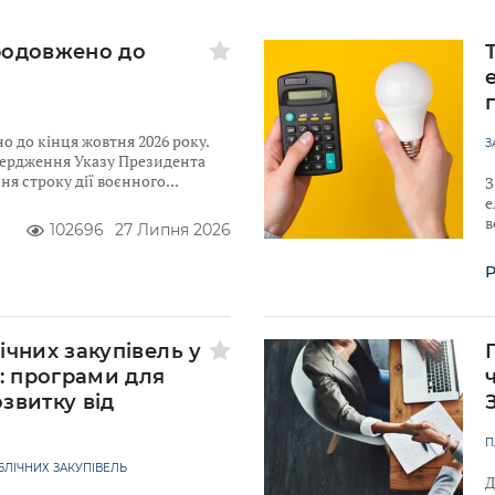
родовжено до
 до кінця жовтня 2026 року.
З
твердження Указу Президента
я строку дії воєнного
З
е
в
102696
27 Липня 2026
Р
ічних закупівель у
у: програми для
звитку від
к
П
ЛІЧНИХ ЗАКУПІВЕЛЬ
Д