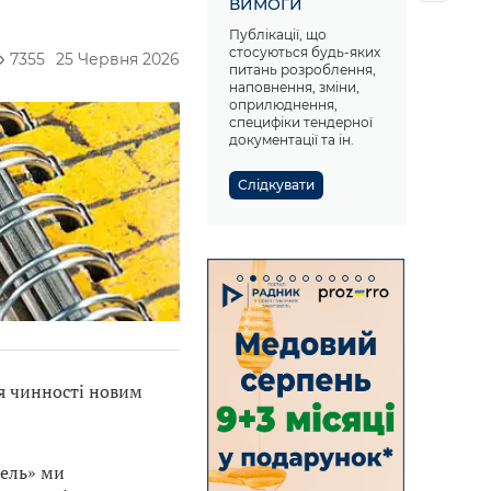
ВИМОГИ
Публікації, що
стосуються будь-яких
7355
25 Червня 2026
питань розроблення,
наповнення, зміни,
оприлюднення,
специфіки тендерної
документації та ін.
Слідкувати
я чинності новим
вель» ми