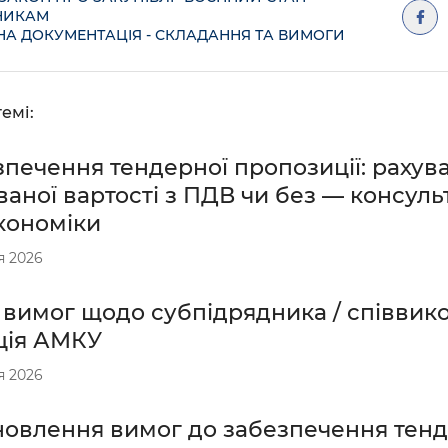
НИКАМ
НА ДОКУМЕНТАЦІЯ - СКЛАДАННЯ ТА ВИМОГИ
емі:
печення тендерної пропозиції: рахува
ваної вартості з ПДВ чи без — консуль
кономіки
я 2026
 вимог щодо субпідрядника / співвик
ція АМКУ
я 2026
новлення вимог до забезпечення тенд