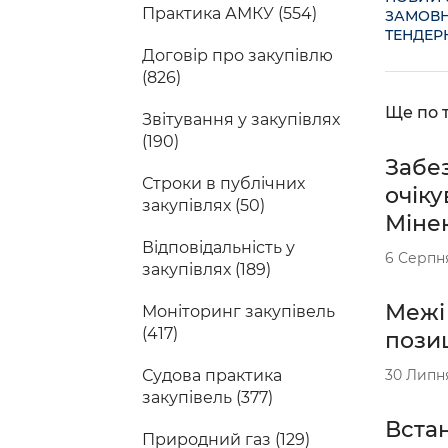
Практика АМКУ (554)
ЗАМОВ
ТЕНДЕР
Договір про закупівлю
(826)
Ще по т
Звітування у закупівлях
(190)
Забез
Строки в публічних
очіку
закупівлях (50)
Міне
Відповідальність у
6 Серпн
закупівлях (189)
Межі
Моніторинг закупівель
(417)
пози
Судова практика
30 Липн
закупівель (377)
Вста
Природний газ (129)