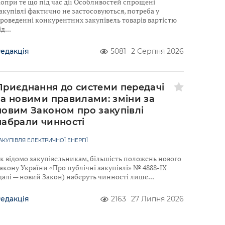
опри те що під час дії Особливостей спрощені
акупівлі фактично не застосовуються, потреба у
роведенні конкурентних закупівель товарів вартістю
ід
едакція
5081
2 Серпня 2026
Приєднання до системи передачі
за новими правилами: зміни за
новим Законом про закупівлі
набрали чинності
АКУПІВЛЯ ЕЛЕКТРИЧНОЇ ЕНЕРГІЇ
к відомо закупівельникам, більшість положень нового
акону України «Про публічні закупівлі» № 4888-IX
далі — новий Закон) наберуть чинності лише
едакція
2163
27 Липня 2026