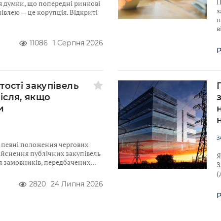
П
я думки, що попередні ринкові
з
івлею — це корупція. Відкриті
п
в
11086
1 Серпня 2026
Р
тості закупівель
після, якщо
и
З
ю певні положення чергових
ійснення публічних закупівель
Я
для замовників, передбачених
З
(
2820
24 Липня 2026
Р