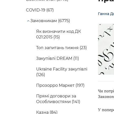
COVID-19 (67)
Ганна Д
Замовникам (6775)
Як визначити код ДК
021:2015 (15)
Топ запитань тижня (23)
Закупівлі DREAM (11)
Ukraine Facility закупівлі
(126)
Прозорро Маркет (197)
Чи потр
Прямі договори за
Законом
Особливостями (141)
У попере
Казна (84)