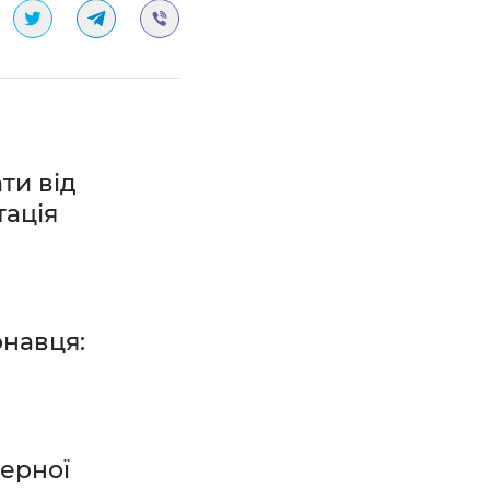
ти від
тація
онавця:
ерної