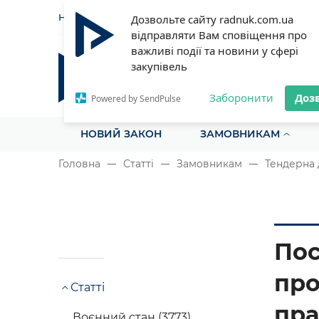
НОВИНИ
СТАТТІ
ІНСТРУ
Дозвольте сайту radnuk.com.ua
відправляти Вам сповіщення про
важливі події та новини у сфері
закупівель
Радник у сфері публічних з
Все для закупівель на одному порталі
Заборонити
Доз
Powered by SendPulse
НОВИЙ ЗАКОН
ЗАМОВНИКАМ
Головна
Статті
Замовникам
Тендерна 
Пос
про
Статті
пр
Воєнний стан (3773)