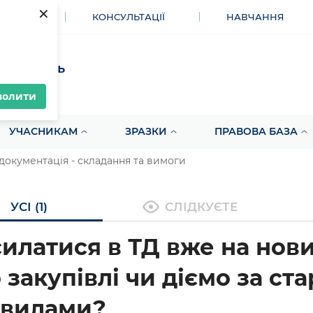
×
МЕНТИ
КОНСУЛЬТАЦІЇ
НАВЧАННЯ
акупівель
волити
УЧАСНИКАМ
ЗРАЗКИ
ПРАВОВА БАЗА
документація - складання та вимоги
УСІ (1)
СЛІДКУЄТЕ
илатися в ТД вже на нов
 закупівлі чи діємо за ст
авилами?