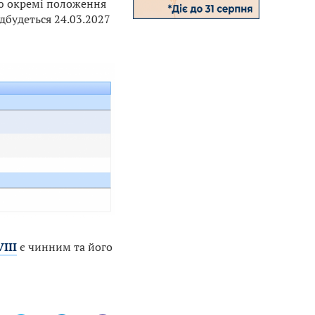
ію окремі положення
дбудеться 24.03.2027
III
є чинним та його