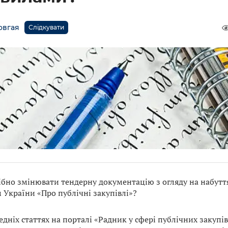
овгая
Слідкувати
ібно змінювати тендерну документацію з огляду на набутт
 України «Про публічні закупівлі»?
дніх статтях на порталі «Радник у сфері публічних закупі