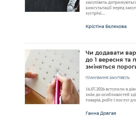
закупівель дотримуютьс
консультації перед закуп
зустрічі
Крістіна Бєлякова
Чи додавати вар
до 1 вересня та 
зміняться порог
ПЛАНУВАННЯ ЗАКУПІВЕЛЬ
16.07.2026 вступили в ді
змін до особливостей зд
товарів, робіт і послуг 
Ганна Довгая