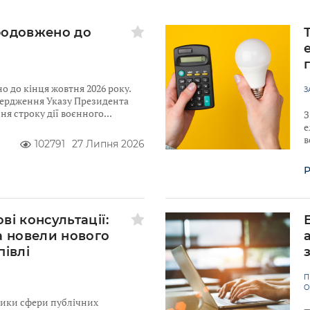
родовжено до
 до кінця жовтня 2026 року.
З
твердження Указу Президента
я строку дії воєнного
З
е
в
102791
27 Липня 2026
Р
ві консультації:
а новели нового
півлі
П
О
ники сфери публічних