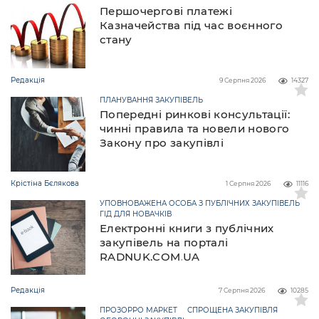
Першочергові платежі
Казначейства під час воєнного
стану
Редакція
9 Серпня 2026
14327
ПЛАНУВАННЯ ЗАКУПІВЕЛЬ
Попередні ринкові консультації:
чинні правила та новели нового
Закону про закупівлі
Крістіна Бєлякова
1 Серпня 2026
11116
УПОВНОВАЖЕНА ОСОБА З ПУБЛІЧНИХ ЗАКУПІВЕЛЬ
ГІД ДЛЯ НОВАЧКІВ
Електронні книги з публічних
закупівель на порталі
RADNUK.COM.UA
Редакція
7 Серпня 2026
10285
ПРОЗОРРО МАРКЕТ
СПРОЩЕНА ЗАКУПІВЛЯ