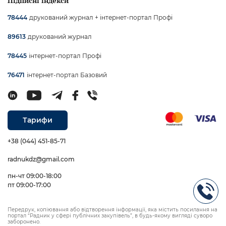
Підписні індекси
друкований журнал + інтернет-портал Профі
78444
друкований журнал
89613
інтернет-портал Профі
78445
інтернет-портал Базовий
76471
Тарифи
+38 (044) 451-85-71
radnukdz@gmail.com
пн-чт 09:00-18:00
пт 09:00-17:00
Передрук, копіювання або відтворення інформації, яка містить посилання на
портал “Радник у сфері публічних закупівель”, в будь-якому вигляді суворо
заборонено.